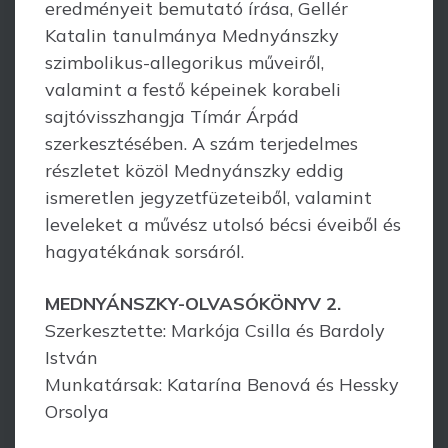
eredményeit bemutató írása, Gellér
Katalin tanulmánya Mednyánszky
szimbolikus-allegorikus műveiről,
valamint a festő képeinek korabeli
sajtóvisszhangja Tímár Árpád
szerkesztésében. A szám terjedelmes
részletet közöl Mednyánszky eddig
ismeretlen jegyzetfüzeteiből, valamint
leveleket a művész utolsó bécsi éveiből és
hagyatékának sorsáról.
MEDNYÁNSZKY-OLVASÓKÖNYV 2.
Szerkesztette: Markója Csilla és Bardoly
István
Munkatársak: Katarína Benová és Hessky
Orsolya