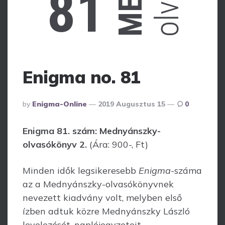
81
Enigma no. 81
Posted
By
Enigma-Online
2019 Augusztus 15
0
By
Enigma 81. szám: Mednyánszky-
olvasókönyv 2.
(Ára: 900-, Ft)
Minden idők legsikeresebb
Enigma
-száma
az a Mednyánszky-olvasókönyvnek
nevezett kiadvány volt, melyben első
ízben adtuk közre Mednyánszky László
levelezését, naplójegyzeteit