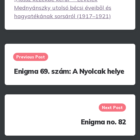
Mednyánszky utolsó bécsi éveibõl és
hagyatékának sorsáról (1917–1921)
Post
navigation
Previous Post
Enigma 69. szám: A Nyolcak helye
Next Post
Enigma no. 82