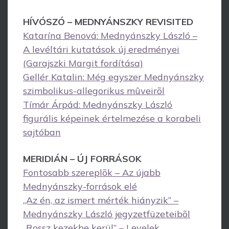
HÍVÓSZÓ – MEDNYÁNSZKY REVISITED
Katarína Benová: Mednyánszky László –
A levéltári kutatások új eredményei
(Garajszki Margit fordítása)
Gellér Katalin: Még egyszer Mednyánszky
szimbolikus-allegorikus mûveirõl
Tímár Árpád: Mednyánszky László
figurális képeinek értelmezése a korabeli
sajtóban
MERIDIÁN – ÚJ FORRÁSOK
Fontosabb szereplõk – Az újabb
Mednyánszky-források elé
„Az én, az ismert mérték hiányzik” –
Mednyánszky László jegyzetfüzeteibõl
„Rossz kezekbe kerül” – Levelek