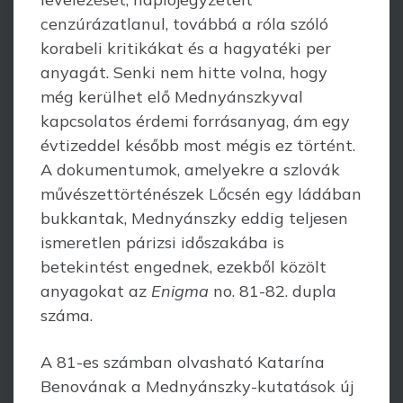
cenzúrázatlanul, továbbá a róla szóló
korabeli kritikákat és a hagyatéki per
anyagát. Senki nem hitte volna, hogy
még kerülhet elő Mednyánszkyval
kapcsolatos érdemi forrásanyag, ám egy
évtizeddel később most mégis ez történt.
A dokumentumok, amelyekre a szlovák
művészettörténészek Lőcsén egy ládában
bukkantak, Mednyánszky eddig teljesen
ismeretlen párizsi időszakába is
betekintést engednek, ezekből közölt
anyagokat az
Enigma
no. 81-82. dupla
száma.
A 81-es számban olvasható Katarína
Benovának a Mednyánszky-kutatások új