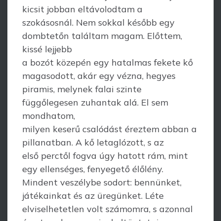
kicsit jobban eltávolodtam a
szokásosnál. Nem sokkal később egy
dombtetőn találtam magam. Előttem,
kissé lejjebb
a bozót közepén egy hatalmas fekete kő
magasodott, akár egy vézna, hegyes
piramis, melynek falai szinte
függőlegesen zuhantak alá. El sem
mondhatom,
milyen keserű csalódást éreztem abban a
pillanatban. A kő letaglózott, s az
első perctől fogva úgy hatott rám, mint
egy ellenséges, fenyegető élőlény.
Mindent veszélybe sodort: bennünket,
játékainkat és az üregünket. Léte
elviselhetetlen volt számomra, s azonnal