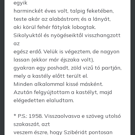
egyik
harminckét éves volt, talpig feketében,
teste akár az alabástrom; és a lányát,
aki körül fehér fátylak lobogtak.
Sikolyuktól és nyögéseiktől visszhangzott
az
egész erdő. Velük is végeztem, de nagyon
lassan (ekkor már éjszaka volt),
gyakran egy poshadt, zöld vizű tó partján,
mely a kastély előtt terült el.
Minden alkalommal kissé másként.
Azután felgyújtottam a kastélyt, majd
elégedetten elaludtam.
* P.S.: 1958. Visszaolvasva e szöveg utolsó
szakaszát, azt
veszem észre, hogy Szibériát pontosan