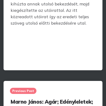
kihúzta annak utolsó bekezdését, majd
kiegészítette az utóirattal. Az itt
közreadott utóirat így az eredeti teljes
szöveg utolsó előtti bekezdésére utal.
Post
navigation
Previous Post
Marno János: Agár; Edényleletek;