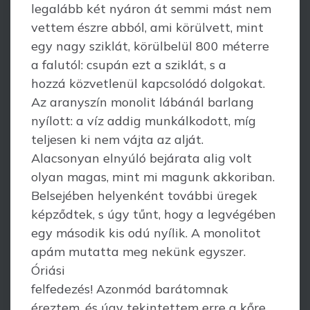
legalább két nyáron át semmi mást nem
vettem észre abból, ami körülvett, mint
egy nagy sziklát, körülbelül 800 méterre
a falutól: csupán ezt a sziklát, s a
hozzá közvetlenül kapcsolódó dolgokat.
Az aranyszín monolit lábánál barlang
nyílott: a víz addig munkálkodott, míg
teljesen ki nem vájta az alját.
Alacsonyan elnyúló bejárata alig volt
olyan magas, mint mi magunk akkoriban.
Belsejében helyenként további üregek
képződtek, s úgy tűnt, hogy a legvégében
egy második kis odú nyílik. A monolitot
apám mutatta meg nekünk egyszer.
Óriási
felfedezés! Azonmód barátomnak
éreztem, és úgy tekintettem erre a kőre,