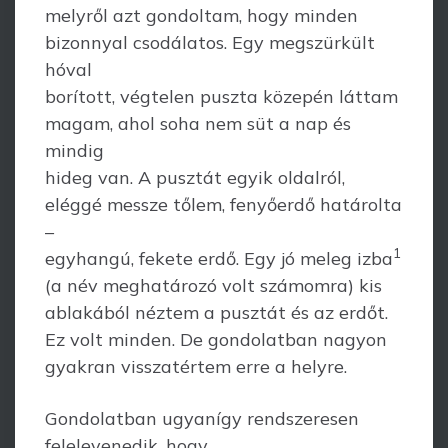
melyről azt gondoltam, hogy minden
bizonnyal csodálatos. Egy megszürkült
hóval
borított, végtelen puszta közepén láttam
magam, ahol soha nem süt a nap és
mindig
hideg van. A pusztát egyik oldalról,
eléggé messze tőlem, fenyőerdő határolta
–
1
egyhangú, fekete erdő. Egy jó meleg izba
(a név meghatározó volt számomra) kis
ablakából néztem a pusztát és az erdőt.
Ez volt minden. De gondolatban nagyon
gyakran visszatértem erre a helyre.
Gondolatban ugyanígy rendszeresen
felelevenedik, hogy