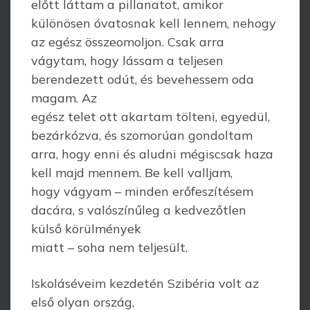
előtt láttam a pillanatot, amikor
különösen óvatosnak kell lennem, nehogy
az egész összeomoljon. Csak arra
vágytam, hogy lássam a teljesen
berendezett odút, és bevehessem oda
magam. Az
egész telet ott akartam tölteni, egyedül,
bezárkózva, és szomorúan gondoltam
arra, hogy enni és aludni mégiscsak haza
kell majd mennem. Be kell valljam,
hogy vágyam – minden erőfeszítésem
dacára, s valószínűleg a kedvezőtlen
külső körülmények
miatt – soha nem teljesült.
Iskoláséveim kezdetén Szibéria volt az
első olyan ország,