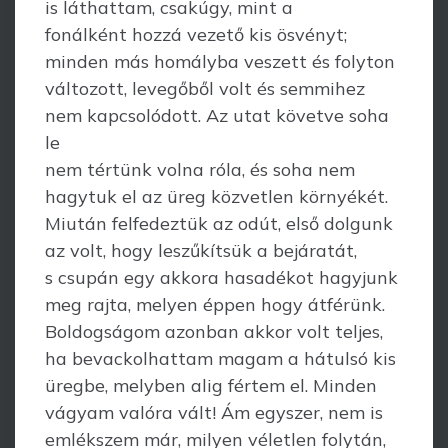
is láthattam, csakúgy, mint a
fonálként hozzá vezető kis ösvényt;
minden más homályba veszett és folyton
változott, levegőből volt és semmihez
nem kapcsolódott. Az utat követve soha
le
nem tértünk volna róla, és soha nem
hagytuk el az üreg közvetlen környékét.
Miután felfedeztük az odút, első dolgunk
az volt, hogy leszűkítsük a bejáratát,
s csupán egy akkora hasadékot hagyjunk
meg rajta, melyen éppen hogy átférünk.
Boldogságom azonban akkor volt teljes,
ha bevackolhattam magam a hátulsó kis
üregbe, melyben alig fértem el. Minden
vágyam valóra vált! Ám egyszer, nem is
emlékszem már, milyen véletlen folytán,