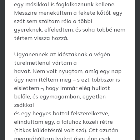
egy másikkal is foglalkoznunk kellene.
Messzire menekültem a fekete kőtől, egy
szót sem szóltam róla a többi
gyereknek, elfeledtem, és soha többé nem
tértem vissza hozzá.
Ugyanennek az időszaknak a végén
türelmetlenül vártam a
havat. Nem volt nyugtom, amíg egy nap
úgy nem ítéltem meg – s ezt többször is
elsiettem –, hogy immár elég hullott
belőle, és egymagamban, egyetlen
zsákkal
és egy hegyes bottal felszerelkezve,
elindultam egy, a faluhoz közeli rétre
(titkos küldetésről volt szó). Ott azután
megpróbáltam lyukat ásni, épp csak