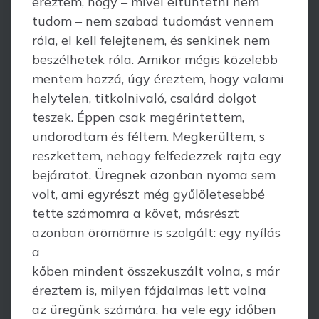
éreztem, hogy – mivel eltüntetni nem
tudom – nem szabad tudomást vennem
róla, el kell felejtenem, és senkinek nem
beszélhetek róla. Amikor mégis közelebb
mentem hozzá, úgy éreztem, hogy valami
helytelen, titkolnivaló, csalárd dolgot
teszek. Éppen csak megérintettem,
undorodtam és féltem. Megkerültem, s
reszkettem, nehogy felfedezzek rajta egy
bejáratot. Üregnek azonban nyoma sem
volt, ami egyrészt még gyűlöletesebbé
tette számomra a követ, másrészt
azonban örömömre is szolgált: egy nyílás
a
kőben mindent összekuszált volna, s már
éreztem is, milyen fájdalmas lett volna
az üregünk számára, ha vele egy időben