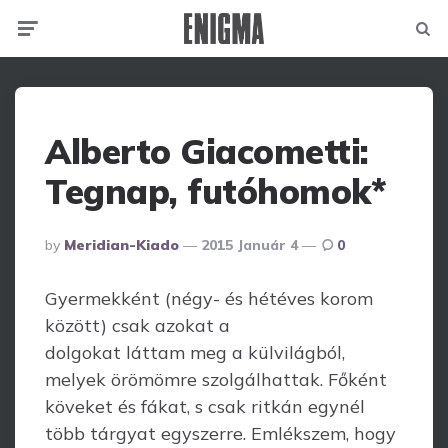
Menu
Searc
Alberto Giacometti:
Tegnap, futóhomok*
Posted
By
Meridian-Kiado
2015 Január 4
0
By
Gyermekként (négy- és hétéves korom
között) csak azokat a
dolgokat láttam meg a külvilágból,
melyek örömömre szolgálhattak. Főként
köveket és fákat, s csak ritkán egynél
több tárgyat egyszerre. Emlékszem, hogy