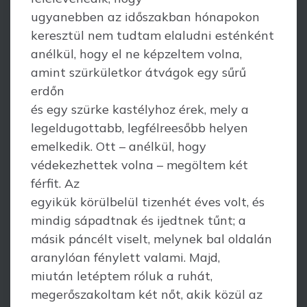
ugyanebben az időszakban hónapokon
keresztül nem tudtam elaludni esténként
anélkül, hogy el ne képzeltem volna,
amint szürkületkor átvágok egy sűrű
erdőn
és egy szürke kastélyhoz érek, mely a
legeldugottabb, legfélreesőbb helyen
emelkedik. Ott – anélkül, hogy
védekezhettek volna – megöltem két
férfit. Az
egyikük körülbelül tizenhét éves volt, és
mindig sápadtnak és ijedtnek tűnt; a
másik páncélt viselt, melynek bal oldalán
aranylóan fénylett valami. Majd,
miután letéptem róluk a ruhát,
megerőszakoltam két nőt, akik közül az