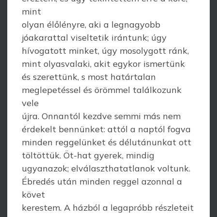
mint
olyan élőlényre, aki a legnagyobb
jóakarattal viseltetik irántunk; úgy
hívogatott minket, úgy mosolygott ránk,
mint olyasvalaki, akit egykor ismertünk
és szerettünk, s most határtalan
meglepetéssel és örömmel találkozunk
vele
újra. Onnantól kezdve semmi más nem
érdekelt bennünket: attól a naptól fogva
minden reggelünket és délutánunkat ott
töltöttük. Öt-hat gyerek, mindig
ugyanazok; elválaszthatatlanok voltunk.
Ébredés után minden reggel azonnal a
követ
kerestem. A házból a legapróbb részleteit