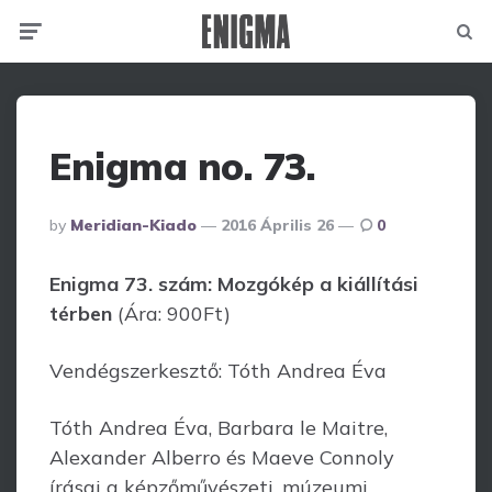
Menu
Searc
Enigma no. 73.
Posted
By
Meridian-Kiado
2016 Április 26
0
By
Enigma 73. szám: Mozgókép a kiállítási
térben
(Ára: 900Ft)
Vendégszerkesztő: Tóth Andrea Éva
Tóth Andrea Éva, Barbara le Maitre,
Alexander Alberro és Maeve Connoly
írásai a képzőművészeti, múzeumi