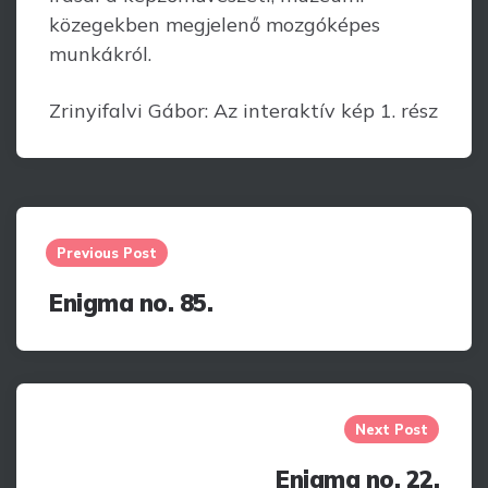
közegekben megjelenő mozgóképes
munkákról.
Zrinyifalvi Gábor: Az interaktív kép 1. rész
Post
navigation
Previous Post
Enigma no. 85.
Next Post
Enigma no. 22.