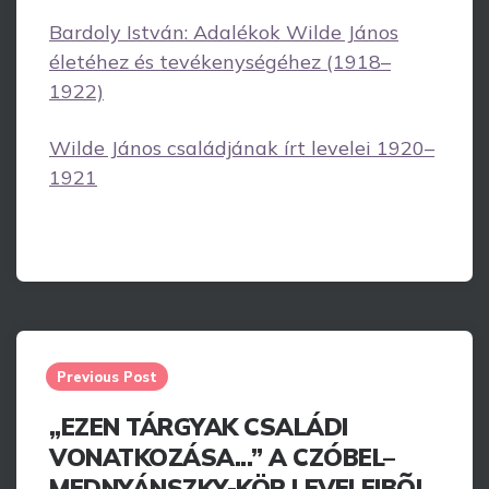
Bardoly István: Adalékok Wilde János
életéhez és tevékenységéhez (1918–
1922)
Wilde János családjának írt levelei 1920–
1921
Post
navigation
Previous Post
„EZEN TÁRGYAK CSALÁDI
VONATKOZÁSA...” A CZÓBEL–
MEDNYÁNSZKY-KÖR LEVELEIBÕL