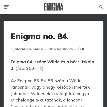
Menu
Searc
Enigma no. 84.
Posted
By
Meridian-Kiado
2016 Április 26
0
By
Enigma 84. szám: Wilde és a bécsi iskola
2.
(Ára: 900-, Ft)
Az Enigma 83-84-85. száma Wilde
Jánosnak, vagy ahogy később ismerték,
Johannes Wildének, a világhírű magyar
Michelangelo-kutatónak, a londoni
Courtauld Intézet igazgatóhelyettes