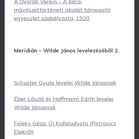
A Dvorák Verein – A bécsi
mûvészettörténeti iskolát támogató
egyesület szabályzata, 1920
Meridián – Wilde János levelezésébõl 2.
Schuster Gyula levelei Wilde Jánosnak
Éber László és Hoffmann Edith levelei
Wilde Jánosnak
Feleky Géza: Új Kisfaludysta (Petrovics
Elekről)