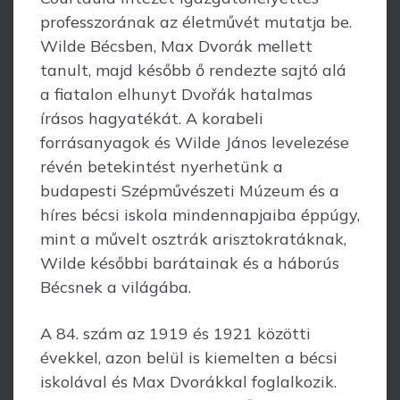
professzorának az életművét mutatja be.
Wilde Bécsben, Max Dvorák mellett
tanult, majd később ő rendezte sajtó alá
a fiatalon elhunyt Dvořák hatalmas
írásos hagyatékát. A korabeli
forrásanyagok és Wilde János levelezése
révén betekintést nyerhetünk a
budapesti Szépművészeti Múzeum és a
híres bécsi iskola mindennapjaiba éppúgy,
mint a művelt osztrák arisztokratáknak,
Wilde későbbi barátainak és a háborús
Bécsnek a világába.
A 84. szám az 1919 és 1921 közötti
évekkel, azon belül is kiemelten a bécsi
iskolával és Max Dvorákkal foglalkozik.