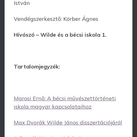
István
Vendégszerkesztõ: Körber Ágnes
Hívószó – Wilde és a bécsi iskola 1.
Tartalomjegyzék:
Marosi Ernõ: A bécsi mûvészettörténeti
iskola magyar kapcsolataihoz
Max Dvorák Wilde János disszertációjáról