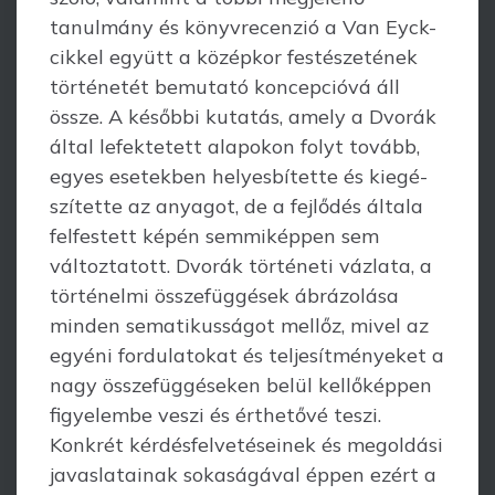
tanulmány és könyvrecenzió a Van Eyck-
cikkel együtt a középkor festészetének
történetét bemutató koncepcióvá áll
össze. A későbbi kutatás, amely a Dvorák
által lefektetett alapokon folyt tovább,
egyes esetekben helyesbítette és ki­e­gé­
szítette az anyagot, de a fejlődés általa
felfestett képén semmiképpen sem
változ­tatott. Dvorák történeti vázlata, a
történelmi összefüggések ábrázolása
min­den sematikusságot mel­lőz, mivel az
egyéni fordulatokat és teljesítményeket a
nagy összefüggéseken belül kel­lőképpen
figyelembe veszi és érthetővé teszi.
Konkrét kérdésfelvetéseinek és megol­­dási
javaslatainak sokaságával éppen ezért a