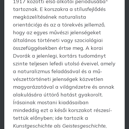
1917 közötti első alkotói periódusába
tartoznak. E korszakra a stílusfejlődés
megközelítésének naturalista
orientációja és az a törekvés jellemző,
hogy az egyes művészi jelenségeket
általános történeti vagy szoci­ológiai
összefüggésekben értse meg. A korai
Dvorák a jelenlegi, kortárs tudo­mányt
szinte teljesen lefedi utolsó éveivel, amely
a naturalizmus feladásával és a mű­
vészettör­téneti jelenségek közvetlen
magyarázatával a világnézetre és annak
ala­ku­lá­sára úttörő hatást gyakorolt.
Írásainak mostani kiadásaiban
mindeddig ezt a ké­sői kor­szakot részesí­
tet­tük előnyben; ide tartozik a
Kunstgeschichte als Geistes­geschichte
,