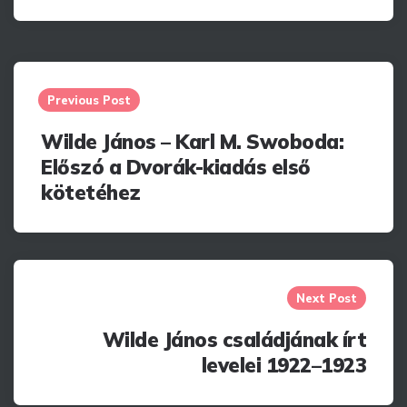
Post
navigation
Previous Post
Wilde János – Karl M. Swoboda:
Előszó a Dvorák-kiadás első
kötetéhez
Next Post
Wilde János családjának írt
levelei 1922–1923