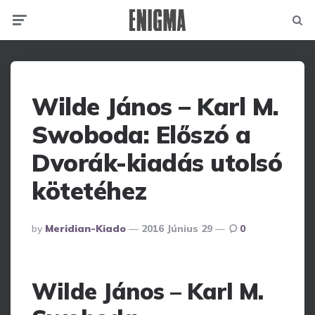
Menu
Searc
Wilde János – Karl M.
Swoboda: Előszó a
Dvorák-kiadás utolsó
kötetéhez
Posted
By
Meridian-Kiado
2016 Június 29
0
By
Wilde János – Karl M.