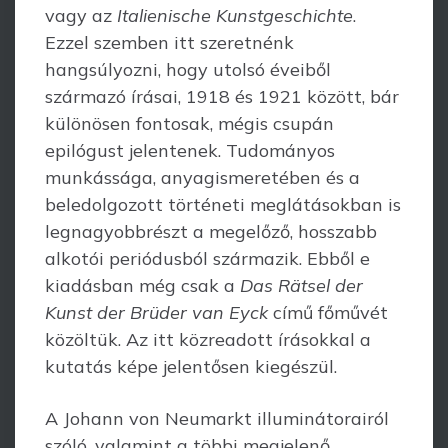
vagy az
Italienische Kunstgeschichte
.
Ezzel szemben itt szeretnénk
hangsúlyozni, hogy utolsó éveiből
származó írásai, 1918 és 1921 között, bár
külö­nösen fontosak, mégis csupán
epilógust jelentenek. Tudományos
munkássága, anyag­ismeretében és a
beledol­gozott történeti meglátásokban is
legnagyobbrészt a megelőző, hosszabb
alkotói perió­dusból származik. Ebből e
kiadásban még csak a
Das Rätsel der
Kunst der Brüder van Eyck
című főművét
közöltük. Az itt közreadott írásokkal a
kutatás képe jelentősen kiegészül.
A Johann von Neumarkt illuminátorairól
szóló, valamint a többi megjelenő