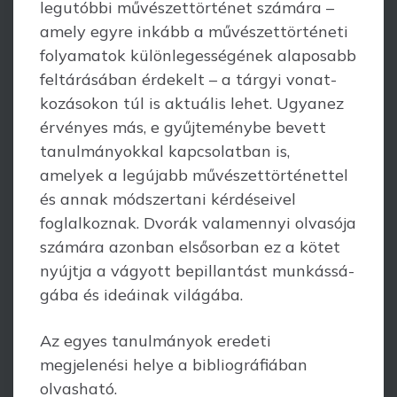
legutóbbi művészettörténet szá­mára –
amely egyre inkább a művészettörténeti
folyamatok különlegességének alaposabb
feltárásában érdekelt – a tárgyi vonat­
kozásokon túl is aktuális lehet. Ugyanez
érvényes más, e gyűjteménybe bevett
tanulmányokkal kapcsolatban is,
amelyek a legújabb művészettörténettel
és annak módszertani kér­déseivel
foglalkoz­nak. Dvorák valamennyi olvasója
számára azon­ban első­sor­ban ez a kötet
nyújtja a vágyott bepillantást munkássá­
gába és ideáinak világába.
Az egyes tanulmányok eredeti
megjelenési helye a bibliográfiában
olvasható.