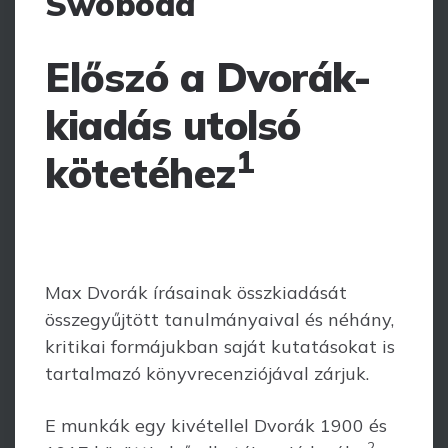
Swoboda
Előszó a Dvorák-
kiadás utolsó
1
kötetéhez
Max Dvorák írásainak összkiadását
összegyűjtött tanulmányaival és néhány,
kritikai formájukban saját kutatásokat is
tartalmazó könyvrecenziójával zárjuk.
E munkák egy kivétellel Dvorák 1900 és
2