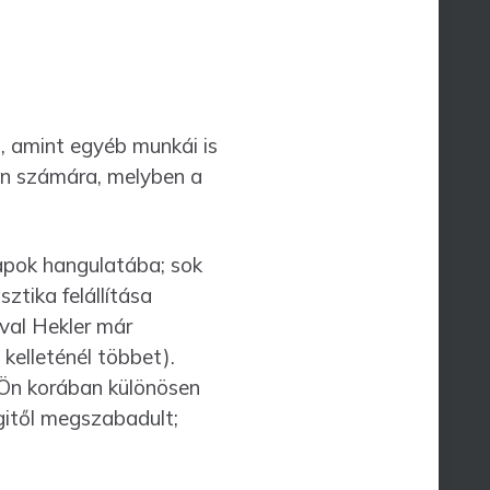
z, amint egyéb munkái is
zon számára, melyben a
a­pok hangulatába; sok
ztika felállítása
éval Hekler már
kelleténél többet).
 Ön korában különösen
gitől megszabadult;