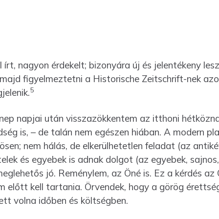
írt, nagyon érdekelt; bizonyára új és jelentékeny les
 majd figyelmeztetni a Historische Zeitschrift-nek a
5
elenik.
nnep napjai után visszazökkentem az itthoni hétközn
dség is, – de talán nem egészen hiában. A modern plas
sen; nem hálás, de elkerül­hetetlen feladat (az antik
elek és egyebek is adnak dolgot (az egyebek, sajnos, 
gle­hetős jó. Reménylem, az Öné is. Ez a kérdés az
m előtt kell tartania. Örvendek, hogy a görög érettsé
ett volna időben és költségben.