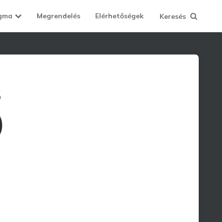
gma
Megrendelés
Elérhetőségek
Keresés
s
)