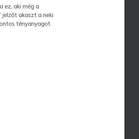
a ez, aki még a
” jelzőt akaszt a neki
 fontos tényanyagot