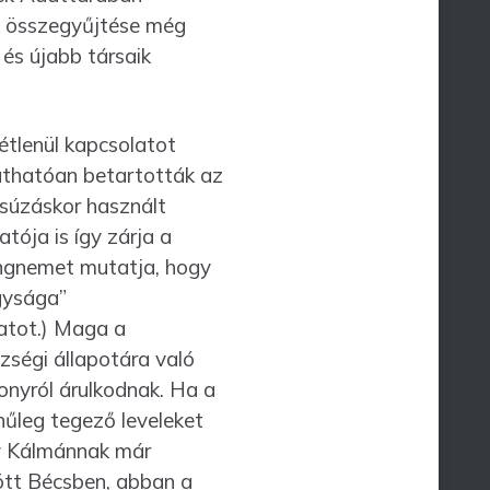
ok összegyűjtése még
és újabb társaik
t­lenül kapcsolatot
láthatóan betartották az
súzáskor használt
atója is így zárja a
hangnemet mutatja, hogy
gysága”
ratot.) Maga a
ségi állapotára való
onyról árulkodnak. Ha a
nűleg tegező leveleket
ny Kálmánnak már
ltött Bécsben, abban a