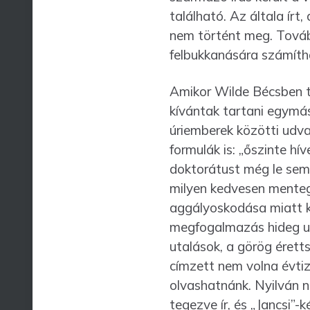
található. Az általa ír
nem történt meg. Továb
felbukkanására számíth
Amikor Wilde Bécsben ta
kívántak tartani egymás
úriemberek közötti udv
formulák is: „őszinte hív
doktorátust még le sem t
milyen kedvesen menteg
aggályoskodása miatt ke
megfogalmazás hideg ud
utalások, a görög érett
címzett nem volna évtiz
olvashatnánk. Nyilván 
tegezve ír, és „Jancsi”-