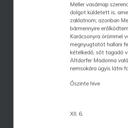
Meller vasárnap szeren
dolgot küldetett is, ame
zaklatnom; azonban Me
bármennyire erőlködtem
Karácsonyra örömmel vá
megnyugtatót hallani fel
kételkedő, sőt tagadó v
Altdorfer Madonna valós
nemsokára úgyis látni fo
Őszinte híve
XII. 6. 