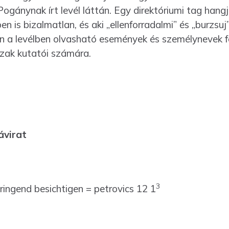
ogánynak írt levél láttán. Egy direktóriumi tag hangj
 is bizalmatlan, és aki „ellenfor­ra­dalmi” és „burzsuj
en a levélben olvasható ese­mények és személynevek
szak kutatói számára.
ávirat
3
ringend besichtigen = petrovics 12 1