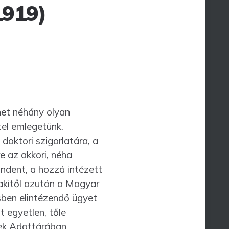
1919)
net néhány olyan
tel emlegetünk.
doktori szigorlatára, a
e az akkori, néha
ndent, a hozzá intézett
 akitől azután a Magyar
sben elinté­zendő ügyet
 egyetlen, tőle
nek Adattárában