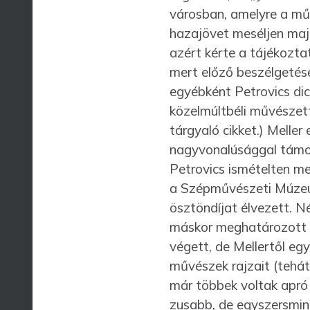
városban, amelyre a műv
hazajövet meséljen majd 
azért kérte a tájékozt
mert előző beszélgetése
egyébként Petrovics dics
közel­múltbéli művészet
tárgyaló cikket.) Melle
nagyvonalúsággal támoga
Petrovics ismételten me
a Szépművészeti Múzeu
ösztöndíjat élve­zett. 
más­kor meghatározott r
végett, de Mellertől egy
művészek rajzait (tehát
már többek voltak apró 
zusabb, de egyszersmind