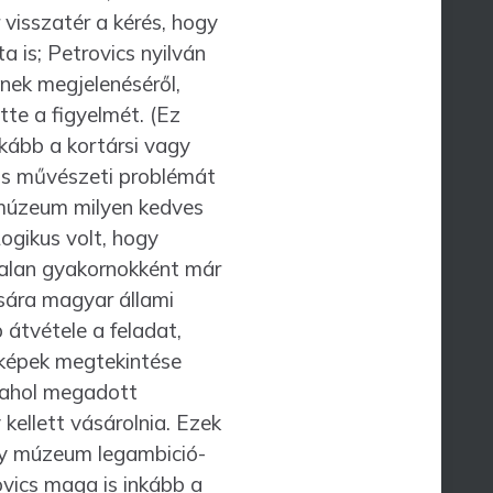
issza­tér a kérés, hogy
a is; Petrovics nyilván
nek megjelenéséről,
tte a figyelmét. (Ez
nkább a kortársi vagy
kus művészeti problémát
a múzeum milyen kedves
gi­kus volt, hogy
jtalan gyakornokként már
ára magyar állami
átvétele a feladat,
 képek megte­kintése
, ahol megadott
kellett vásárolnia. Ezek
y múzeum leg­ambi­ció­
ovics maga is inkább a