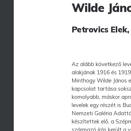
Wilde Jáno
Petrovics Elek
Az alább következő lev
alakjának 1916 és 1919 
Minthogy Wilde János ez
kapcsolat tartása sokszo
komolyabb, máskor apró
levelek egy részét is B
Nem­zeti Galéria Adattá
készítettek elő, a Szé
származó írás került a 