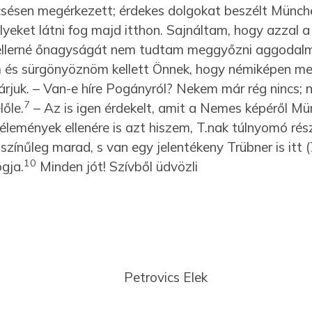
csésen megérkezett; érdekes dolgokat beszélt Münch
lyeket látni fog majd itthon. Sajnáltam, hogy azzal a 
llerné őnagyságát nem tudtam meggyőzni aggodalma
 és sürgö­nyöz­nöm kellett Önnek, hogy némiképen m
rjuk. – Van-e híre Pogányról? Nekem már rég nincs; 
7
őle.
– Az is igen érdekelt, amit a Nemes képéről Münc
élemények ellenére is azt hiszem, T.nak túlnyomó rés
zínűleg marad, s van egy jelentékeny Trübner is itt (
10
gja.
Minden jót! Szívből üdvözli
Petrovics Elek