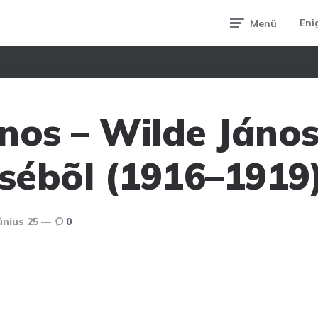
Eni
Menü
nos – Wilde Jáno
ésébõl (1916–1919
únius 25
0