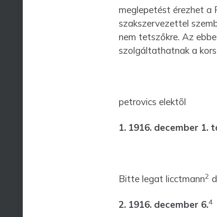
meglepetést érezhet a P
szakszervezettel szemben
nem tetszők­re. Az ebb
szolgáltathatnak a kor
petrovics elektõl
1. 1916. december 1. t
2
Bitte legat licctmann
d
4
2. 1916. december 6.