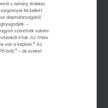
enről s nehány érdekes
sürgönnyel fel kellett
i alaptalanságáról,
egnyugodjék. –
nagyon szeretnék valami
hen­ből írtak. Az itteni
8
ze van a képben.
Az
9
76-ból),
– de ezeket