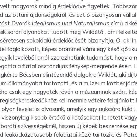
elt magyarok mindig érdeklődve figyeltek. Többször v
az ottani újdonságokról, és ezt ő bizo­nyosan vállalt
atást Dvorák
Idealismus und Naturalismus
című cikké
ik során olyanokat tudott meg Wildétől, ami felkelte
é­retesen sokoldalú érdeklődését bizonyítja. Ő, aki i
tel foglal­kozott, képes örömmel várni egy késő góti
r egyik leveléből arról szerezhetünk tudomást, hogy 
tta a fiatal ösztön­díjas fénykép-megrendeléseit. Lo
gkérte Bécsben elinté­zendő dolgokra Wildét, aki dí
m állományába tartozott, és a múzeum közbenjárás
Néha csak egy hagyaték révén a múzeumnak szánt kép 
égiségke­reskedőkhöz kell mennie vételre felajánlott
 olyan levelet is olvasunk, amelyik egy aukcióra küldi
 viszonylag kisebb értékű alkotásokat) lehetett vagy 
baráti szívességeknél, hiszen új képek beszerzése eg
 legkoc­kázatosabb feladatai közé tartozik, és Petr