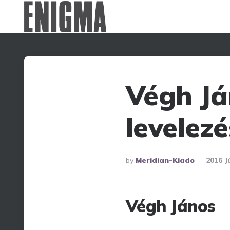
Végh Já
levelez
Posted
By
Meridian-Kiado
2016 J
By
Végh János