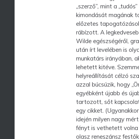
„szerző”, mint a „tudós
kimondását magának tart
előzetes tapogatózások i
rábízott. A legkedveseb
Wilde egészségéről, gra
után írt leve­lében is o
munka­társ irányában, a
lehetett kitéve. Szemme
helyreállítását célzó sz
azzal búcsúzik, hogy „Ö
egyébként újabb és úja
tartozott, sőt kapcsola
egy cikket. (Ugyan­akko
idején milyen nagy mért
fényt is vethetett voln
olasz reneszánsz festők