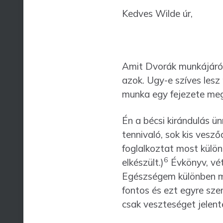
Kedves Wilde úr,
Amit Dvorák munkájáról 
azok. Ugy-e szíves lesz
munka egy fejezete megj
Én a bécsi kirándulás ü
tennivaló, sok kis vesző
foglalkoztat most különö
6
elkészült.)
Évkönyv, vét
Egészségem különben me
fontos és ezt egyre sze
csak veszteséget jelent