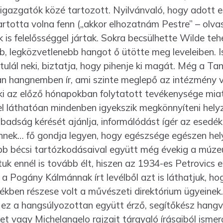
” igazgatók közé tartozott. Nyilvánvaló, hogy adott 
otta volna fenn („akkor elhozat­nám Pestre” – olvas
s felelősséggel jártak. Sokra be­csül­hette Wilde tehe
b, legközvetlenebb han­got ő ütötte meg leveleiben. I
tulál neki, biztatja, hogy pihenje ki magát. Még a T
lyan hang­nemben ír, ami szinte meglepő az intézmény 
ki az előző hónapokban folytatott tevékenysége mia
l láthatóan mindenben igyekszik megkönnyíteni hely
abadság kérését ajánlja, informálódást ígér az esedé­
nnek… fő gondja legyen, hogy egész­sége egészen hely
bb bécsi tartóz­ko­dásaival együtt még évekig a mú
tuk ennél is tovább élt, hiszen az 1934-es Petrovics 
r a Pogány Kálmánnak írt levélből azt is láthatjuk, h
ékben részese volt a művészeti direktórium ügyei­nek
a ez a hangsúlyozottan együtt érző, segítőkész hangv
et vagy Michelangelo rajzait tárgyaló írásaiból ismer