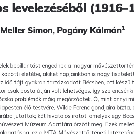
s levelezéséből (1916–
1
, Meller Simon, Pogány Kálmán
elek bepillantást engednek a magyar művészettörté
közötti életébe, akiket napjainkban is nagy tisztelet
 idő tájt gyakran tartózkodott Bécsben, ott készült 
r csak posta útján volt lehet­séges, így szerencsénkr
cska problémák máig megőrződtek. Ő, mint annyi mi
udapesten élő testvére, Wilde Ferenc gondjaira bízta,
rába jutottak; két hivatalos iratot, amelyek egy Béc
pművészeti Múzeum Adattára őrzött meg. Ezek mellett
válogatásba, ez a MTA Művé­sze­t­törté­neti Intézeté