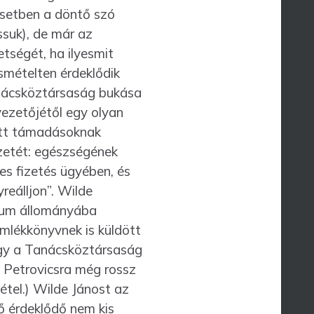
esetben a döntő szó
suk), de már az
t­ségét, ha ilyesmit
smételten érdeklődik
anács­köztársaság bukása
vezetőjétől egy olyan
tt támadá­sok­nak
­zetét: egészségének
kes fizetés ügyében, és
reálljon”. Wilde
zeum állományába
emlékkönyvnek is küldött
ogy a Tanácsköz­társaság
. Petrovicsra még rossz
étel.) Wilde Jánost az
ő érdeklődő nem kis