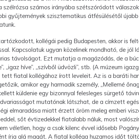
t, a szélrózsa számos irányába szétszóródott válasz
bi gyűjtemények szisztematikus átfésülésétől újabb 
atunk.
rtózkodott, kollégái pedig Budapesten, akkor is felté
sal. Kapcsolatuk ugyan közelinek mond­ható, de jól 
arias távolságot. Ezt mutatja a magázódás, de a búc
e”, „igaz híve”, „szívből üdvözli”, stb. (A múzeum igazg
ett fiatal kollégához írott leveleit. Az is a baráti 
etőzik, amikor egy harmadik személy, „Mellerné őna
llett küldenie egy bizonnyal felesleges sürgető távi
variasságot mutatónak látszhat, de a címzett egész­
ségi elmaradása miatt érzett öröm meleg emberi visz
eddel, sőt évtizedekkel fiatalabb náluk, most valószí
nem véletlen, hogy a csak kilenc évvel idősebb Pogá
ként írja alá magát. A fiatal kolléga huzamos időt tö