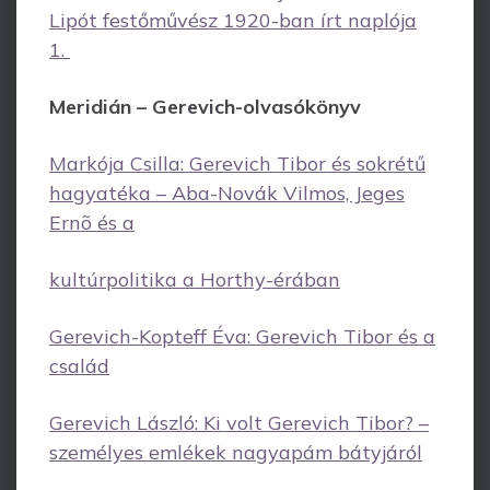
Lipót festőművész 1920-ban írt naplója
1.
Meridián – Gerevich-olvasókönyv
Markója Csilla: Gerevich Tibor és sokrétű
hagyatéka – Aba-Novák Vilmos, Jeges
Ernõ és a
kultúrpolitika a Horthy-érában
Gerevich-Kopteff Éva: Gerevich Tibor és a
család
Gerevich László: Ki volt Gerevich Tibor? –
személyes emlékek nagyapám bátyjáról