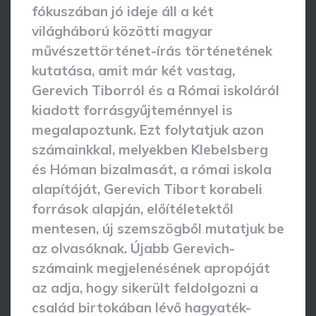
fókuszában jó ideje áll a két
világháború közötti magyar
művészettörténet-írás történetének
kutatása, amit már két vastag,
Gerevich Tiborról és a Római iskoláról
kiadott forrásgyűjteménnyel is
megalapoztunk. Ezt folytatjuk azon
számainkkal, melyekben Klebelsberg
és Hóman bizalmasát, a római iskola
alapítóját, Gerevich Tibort korabeli
források alapján, előítéletektől
mentesen, új szemszögből mutatjuk be
az olvasóknak. Újabb Gerevich-
számaink megjelenésének apropóját
az adja, hogy sikerült feldolgozni a
család birtokában lévő hagyaték-