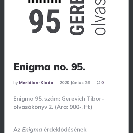
95
Enigma no. 95.
Posted
By
Meridian-Kiado
2020 Június 26
0
By
Enigma 95. szám: Gerevich Tibor-
olvasókönyv 2.
(Ára: 900-, Ft)
Az
Enigma
érdeklődésének