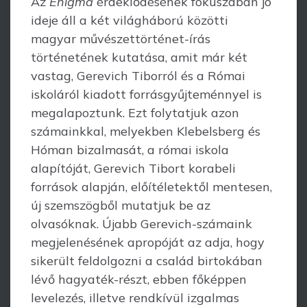
Az
Enigma
érdeklődésének fókuszában jó
ideje áll a két világháború közötti
magyar művészettörténet-írás
történetének kutatása, amit már két
vastag, Gerevich Tiborról és a Római
iskoláról kiadott forrásgyűjteménnyel is
megalapoztunk. Ezt folytatjuk azon
számainkkal, melyekben Klebelsberg és
Hóman bizalmasát, a római iskola
alapítóját, Gerevich Tibort korabeli
források alapján, előítéletektől mentesen,
új szemszögből mutatjuk be az
olvasóknak. Újabb Gerevich-számaink
megjelenésének apropóját az adja, hogy
sikerült feldolgozni a család birtokában
lévő hagyaték-részt, ebben főképpen
levelezés, illetve rendkívül izgalmas