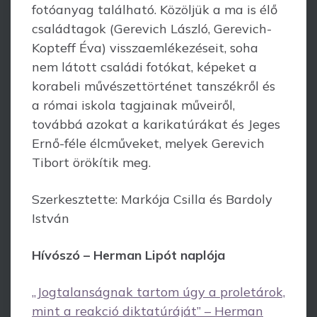
fotóanyag található. Közöljük a ma is élő
családtagok (Gerevich László, Gerevich-
Kopteff Éva) visszaemlékezéseit, soha
nem látott családi fotókat, képeket a
korabeli művészettörténet tanszékről és
a római iskola tagjainak műveiről,
továbbá azokat a karikatúrákat és Jeges
Ernő-féle élcműveket, melyek Gerevich
Tibort örökítik meg.
Szerkesztette: Markója Csilla és Bardoly
István
Hívószó – Herman Lipót naplója
„Jogtalanságnak tartom úgy a proletárok,
mint a reakció diktatúráját” – Herman