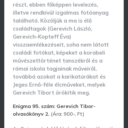
részt, ebben főképpen levelezés,
illetve rendkívül izgalmas fotóanyag
található. Közöljük a ma is élő
családtagok (Gerevich László,
Gerevich-Kopteff Éva)
visszaemlékezéseit, soha nem látott
családi fotókat, képeket a korabeli
művészettörténet tanszékről és a
római iskola tagjainak műveiről,
továbbá azokat a karikatúrákat és
Jeges Ernő-féle élcműveket, melyek
Gerevich Tibort örökítik meg.
Enigma 95. szám: Gerevich Tibor-
olvasókönyv 2.
(Ára: 900-, Ft)