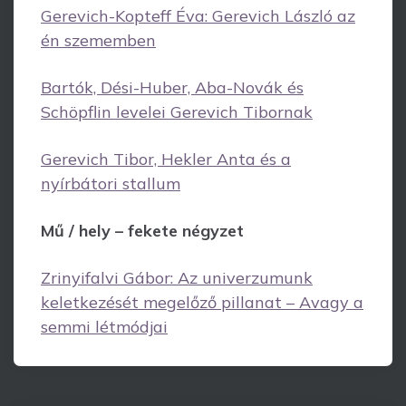
Gerevich-Kopteff Éva: Gerevich László az
én szememben
Bartók, Dési-Huber, Aba-Novák és
Schöpflin levelei Gerevich Tibornak
Gerevich Tibor, Hekler Anta és a
nyírbátori stallum
Mű / hely – fekete négyzet
Zrinyifalvi Gábor: Az univerzumunk
keletkezését megelőző pillanat – Avagy a
semmi létmódjai