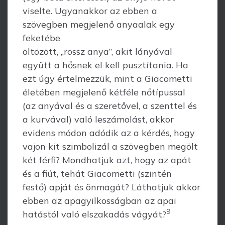
viselte. Ugyanakkor az ebben a
szövegben megjelenő anyaalak egy
feketébe
öltözött, „rossz anya”, akit lányával
együtt a hősnek el kell pusztítania. Ha
ezt úgy értelmezzük, mint a Giacometti
életében megjelenő kétféle nőtípussal
(az anyával és a szeretővel, a szenttel és
a kurvával) való leszámolást, akkor
evidens módon adódik az a kérdés, hogy
vajon kit szimbolizál a szövegben megölt
két férfi? Mondhatjuk azt, hogy az apát
és a fiút, tehát Giacometti (szintén
festő) apját és önmagát? Láthatjuk akkor
ebben az apagyilkosságban az apai
9
hatástól való elszakadás vágyát?