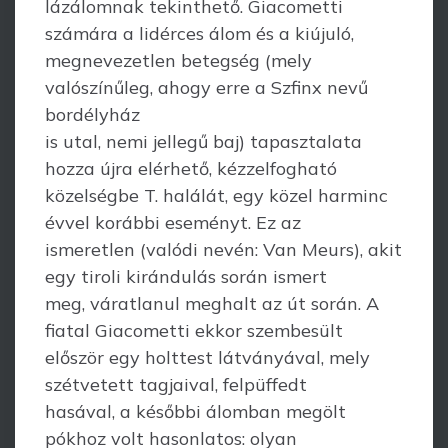
lázálomnak tekinthető. Giacometti
számára a lidérces álom és a kiújuló,
megnevezetlen betegség (mely
valószínűleg, ahogy erre a Szfinx nevű
bordélyház
is utal, nemi jellegű baj) tapasztalata
hozza újra elérhető, kézzelfogható
közelségbe T. halálát, egy közel harminc
évvel korábbi eseményt. Ez az
ismeretlen (valódi nevén: Van Meurs), akit
egy tiroli kirándulás során ismert
meg, váratlanul meghalt az út során. A
fiatal Giacometti ekkor szembesült
először egy holttest látványával, mely
szétvetett tagjaival, felpüffedt
hasával, a későbbi álomban megölt
pókhoz volt hasonlatos: olyan