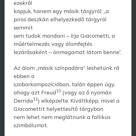
ezekről
kapjuk, hanem egy másik tárgyról: „a
piros deszkán elhelyezkedő tárgyról
semmit
sem tudok mondani – írja Giacometti, a
műértelmezés vagy álomfejtés
lezárásaként – önmagamat látom benne”.
Az álom „másik színpadára” leshetünk rá
ebben a
szoborkompozícióban, talán éppen úgy,
10
ahogy azt Freud
(vagy az ő nyomán
11
Derrida
) elképzelte. Kiváltképp, mivel a
Giacomettit helyettesítő tárgyban
nem lehet nem meglátnunk a fallikus
szimbólumot.