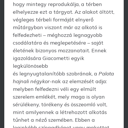
hogy mintegy reprodukálja, a térben
elhelyezze ezt a tárgyat. Az alakot öltött,
végleges térbeli formáját elnyerő
műtárgyban viszont már az alkotó is
felfedezheti – méghozzá legnagyobb
csodálatára és meglepetésére – saját
életének bizonyos mozzanatait. Ennek
igazolására Giacometti egyik
legkülönösebb
és legnyugtalanítóbb szobrának, a
Palota
hajnali négykor
-nak az elemzését adja:
melyben felfedezni véli egy elmúlt
szerelem emlékét, mely maga is olyan
sérülékeny, törékeny és összeomló volt,
mint amilyennek a létrehozott alkotás
tűnhet a néző szemében. Ebben a
leginkább színpadképet vagy makettet