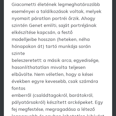
Giacometti életének legmeghatározóbb
eseményei a találkozások voltak, melyek
nyomait páratlan portréi őrzik. Ahogy
szintén Genet említi, saját portréjának
elkészítése kapcsán, a festő
modelljeibe hosszan (heteken, néha
hónapokon át) tartó munkája során
szinte
beleszeretett: a másik arca, egyedisége,
hasonlíthatatlan mivolta teljesen
elbűvölte. Nem véletlen, hogy a kései
években egyre kevesebb, csak számára
fontos
emberről (családtagokról, barátokról,
pályatársakról) készített arcképeket. Egy
fej megfestése, megragadása a létező