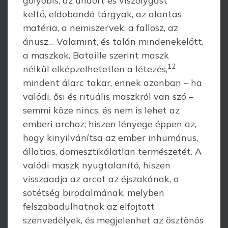
golyóbis, az undort és viszolygást
keltő, eldobandó tárgyak, az alantas
matéria, a nemiszervek: a fallosz, az
ánusz… Valamint, és talán mindenekelőtt,
a maszkok. Bataille szerint maszk
12
nélkül elképzelhetetlen a létezés,
mindent álarc takar, ennek azonban – ha
valódi, ősi és rituális maszkról van szó –
semmi köze nincs, és nem is lehet az
emberi archoz; hiszen lényege éppen az,
hogy kinyilvánítsa az ember inhumánus,
állatias, domesztikálatlan természetét. A
valódi maszk nyugtalanító, hiszen
visszaadja az arcot az éjszakának, a
sötétség birodalmának, melyben
felszabadulhatnak az elfojtott
szenvedélyek, és megjelenhet az ösztönös