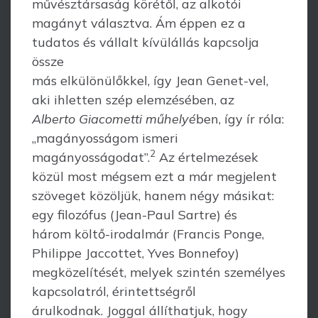
művésztársaság körétől, az alkotói
magányt választva. Ám éppen ez a
tudatos és vállalt kívülállás kapcsolja
össze
más elkülönülőkkel, így Jean Genet-vel,
aki ihletten szép elemzésében, az
Alberto Giacometti műhelyé
ben, így ír róla:
„magányosságom ismeri
2
magányosságodat”.
Az értelmezések
közül most mégsem ezt a már megjelent
szöveget közöljük, hanem négy másikat:
egy filozófus (Jean-Paul Sartre) és
három költő-irodalmár (Francis Ponge,
Philippe Jaccottet, Yves Bonnefoy)
megközelítését, melyek szintén személyes
kapcsolatról, érintettségről
árulkodnak. Joggal állíthatjuk, hogy