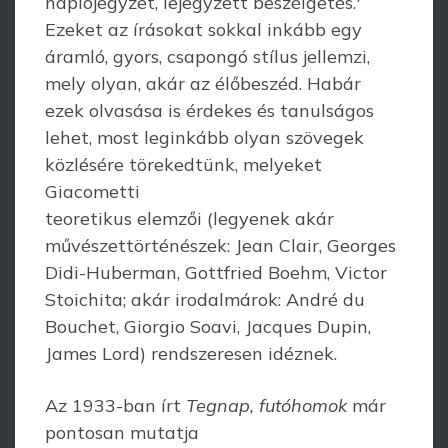
naplójegyzet, lejegyzett beszélgetés.
Ezeket az írásokat sokkal inkább egy
áramló, gyors, csapongó stílus jellemzi,
mely olyan, akár az élőbeszéd. Habár
ezek olvasása is érdekes és tanulságos
lehet, most leginkább olyan szövegek
közlésére törekedtünk, melyeket
Giacometti
teoretikus elemzői (legyenek akár
művészettörténészek: Jean Clair, Georges
Didi-Huberman, Gottfried Boehm, Victor
Stoichita; akár irodalmárok: André du
Bouchet, Giorgio Soavi, Jacques Dupin,
James Lord) rendszeresen idéznek.
Az 1933-ban írt
Tegnap, futóhomok
már
pontosan mutatja