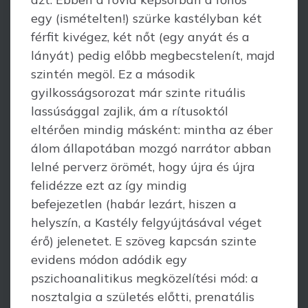
egy (ismételten!) szürke kastélyban két
férfit kivégez, két nőt (egy anyát és a
lányát) pedig előbb megbecstelenít, majd
szintén megöl. Ez a második
gyilkosságsorozat már szinte rituális
lassúsággal zajlik, ám a rítusoktól
eltérően mindig másként: mintha az éber
álom állapotában mozgó narrátor abban
lelné perverz örömét, hogy újra és újra
felidézze ezt az így mindig
befejezetlen (habár lezárt, hiszen a
helyszín, a Kastély felgyújtásával véget
érő) jelenetet. E szöveg kapcsán szinte
evidens módon adódik egy
pszichoanalitikus megközelítési mód: a
nosztalgia a születés előtti, prenatális