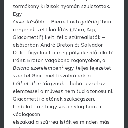
termékeny krízisek nyomán születettek.
Egy
évvel később, a Pierre Loeb galériájában
megrendezett kiállítás („Miro, Arp,
Giacometti”) kelti fel a szürrealisták –
elsősorban André Breton és Salvador
Dalí – figyelmét a még pályakezdő alkotó
iránt. Breton vagabond regényében, a
1
Bolond szerelem
ben
egy teljes fejezetet
szentel Giacometti szobrának, a
Láthatatlan tárgy
nak – habár ezzel az
elemzéssel a művész nem tud azonosulni.
Giacometti életének szükségszerű
fordulata az, hogy viszonylag hamar
véglegesen
elszakad a szürrealisták és minden más