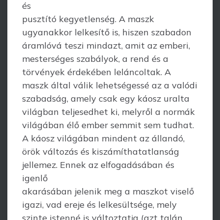
és
pusztító kegyetlenség. A maszk
ugyanakkor lelkesítő is, hiszen szabadon
áramlóvá teszi mindazt, amit az emberi,
mesterséges szabályok, a rend és a
törvények érdekében leláncoltak. A
maszk által válik lehetségessé az a valódi
szabadság, amely csak egy káosz uralta
világban teljesedhet ki, melyről a normák
világában élő ember semmit sem tudhat.
A káosz világában mindent az állandó,
örök változás és kiszámíthatatlanság
jellemez. Ennek az elfogadásában és
igenlő
akarásában jelenik meg a maszkot viselő
igazi, vad ereje és lelkesültsége, mely
szinte istenné is változtatja (azt talán