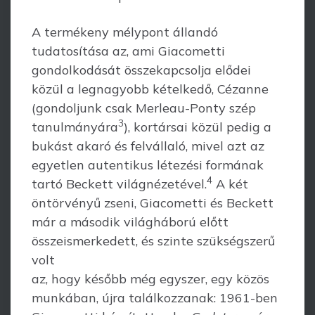
A termékeny mélypont állandó
tudatosítása az, ami Giacometti
gondolkodását összekapcsolja elődei
közül a legnagyobb kételkedő, Cézanne
(gondoljunk csak Merleau-Ponty szép
3
tanulmányára
), kortársai közül pedig a
bukást akaró és felvállaló, mivel azt az
egyetlen autentikus létezési formának
4
tartó Beckett világnézetével.
A két
öntörvényű zseni, Giacometti és Beckett
már a második világháború előtt
összeismerkedett, és szinte szükségszerű
volt
az, hogy később még egyszer, egy közös
munkában, újra találkozzanak: 1961-ben