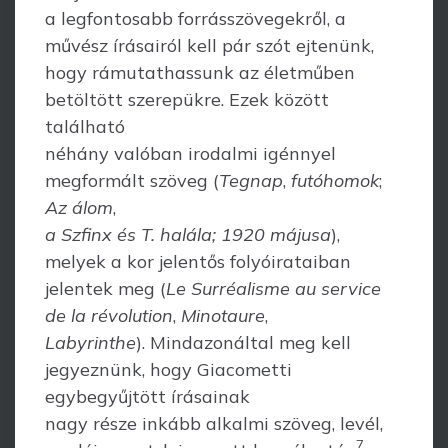
a legfontosabb forrásszövegekről, a
művész írásairól kell pár szót ejtenünk,
hogy rámutathassunk az életműben
betöltött szerepükre. Ezek között
található
néhány valóban irodalmi igénnyel
megformált szöveg (
Tegnap
,
futóhomok
;
Az álom
,
a Szfinx és T. halála; 1920 májusa
),
melyek a kor jelentős folyóirataiban
jelentek meg (
Le Surréalisme au service
de la révolution
,
Minotaure
,
Labyrinthe
). Mindazonáltal meg kell
jegyeznünk, hogy Giacometti
egybegyűjtött írásainak
nagy része inkább alkalmi szöveg, levél,
7