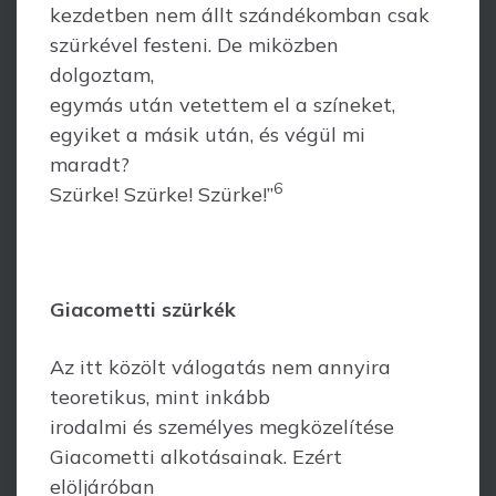
kezdetben nem állt szándékomban csak
szürkével festeni. De miközben
dolgoztam,
egymás után vetettem el a színeket,
egyiket a másik után, és végül mi
maradt?
6
Szürke! Szürke! Szürke!”
Giacometti szürkék
Az itt közölt válogatás nem annyira
teoretikus, mint inkább
irodalmi és személyes megközelítése
Giacometti alkotásainak. Ezért
elöljáróban