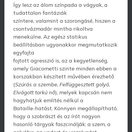
Így lesz az álom színpada a vágyak, a
tudattalan fantáziák
színtere, valamint a szorongásé, hiszen a
csontvázmadár mintha rikoltva
menekülne. Az egész statikus
beállításban ugyanakkor megmutatkozik
egyfajta
fojtott agresszió is, az a kegyetlenség,
amely Giacometti szinte minden ebben a
korszakban készített művében érezhető
(
Szúrás a szembe
,
Felfüggesztett golyó
,
Elvágott torkú nő
), melyek kapcsán nem
hagyhatjuk említés nélkül a
Bataille-hatást. Könnyen megállapítható,
hogy a szobrászt és az írót nagyon
hasonló tárgyak faszcinálják: a szem, a