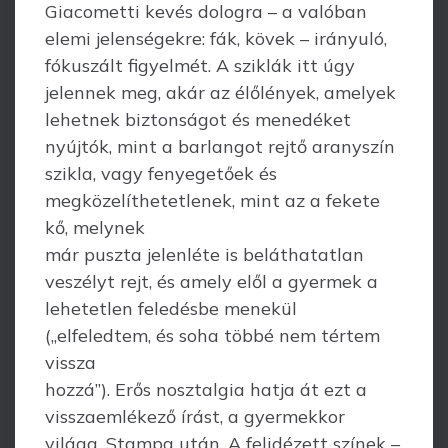
Giacometti kevés dologra – a valóban
elemi jelenségekre: fák, kövek – irányuló,
fókuszált figyelmét. A sziklák itt úgy
jelennek meg, akár az élőlények, amelyek
lehetnek biztonságot és menedéket
nyújtók, mint a barlangot rejtő aranyszín
szikla, vagy fenyegetőek és
megközelíthetetlenek, mint az a fekete
kő, melynek
már puszta jelenléte is beláthatatlan
veszélyt rejt, és amely elől a gyermek a
lehetetlen feledésbe menekül
(„elfeledtem, és soha többé nem tértem
vissza
hozzá”). Erős nosztalgia hatja át ezt a
visszaemlékező írást, a gyermekkor
világa, Stampa után. A felidézett színek –