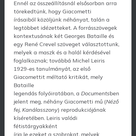
Ennél az összeállításnál elsősorban arra
törekedtünk, hogy Giacometti
írásaiból közöljünk néhányat, talán a
legtöbbet idézetteket. A forrásszövegek
kontextusának két Georges Bataille és
egy René Crevel szöveget választottunk,
melyek a maszk és a halál kérdésével
foglalkoznak; továbbá Michel Leiris
1929-es tanulmányát, az első
Giacomettit méltató kritikát, mely
Bataille
legendás folyóiratában, a
Documents
ben
jelent meg, néhány Giacometti mű (
Néző
fej
,
Kanálasszony
) reprodukciójának
kíséretében. Leiris valódi
fétistárgyakként
írja le ezeket a szobrokat, melyek