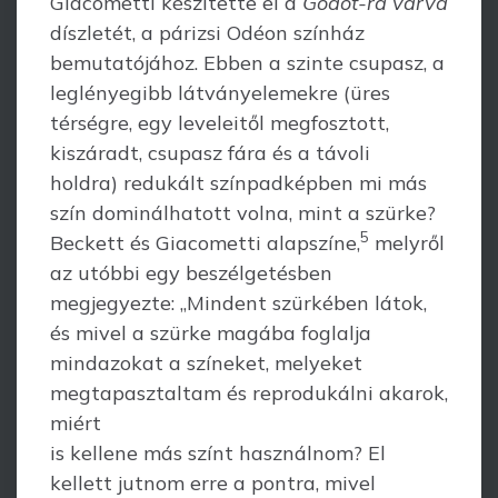
Giacometti készítette el a
Godot-ra várva
díszletét, a párizsi Odéon színház
bemutatójához. Ebben a szinte csupasz, a
leglényegibb látványelemekre (üres
térségre, egy leveleitől megfosztott,
kiszáradt, csupasz fára és a távoli
holdra) redukált színpadképben mi más
szín dominálhatott volna, mint a szürke?
5
Beckett és Giacometti alapszíne,
melyről
az utóbbi egy beszélgetésben
megjegyezte: „Mindent szürkében látok,
és mivel a szürke magába foglalja
mindazokat a színeket, melyeket
megtapasztaltam és reprodukálni akarok,
miért
is kellene más színt használnom? El
kellett jutnom erre a pontra, mivel