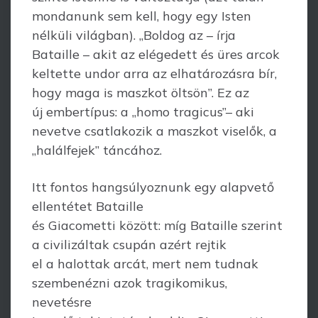
mondanunk sem kell, hogy egy Isten
nélküli világban). „Boldog az – írja
Bataille – akit az elégedett és üres arcok
keltette undor arra az elhatározásra bír,
hogy maga is maszkot öltsön”. Ez az
új embertípus: a „homo tragicus”– aki
nevetve csatlakozik a maszkot viselők, a
„halálfejek” táncához.
Itt fontos hangsúlyoznunk egy alapvető
ellentétet Bataille
és Giacometti között: míg Bataille szerint
a civilizáltak csupán azért rejtik
el a halottak arcát, mert nem tudnak
szembenézni azok tragikomikus,
nevetésre