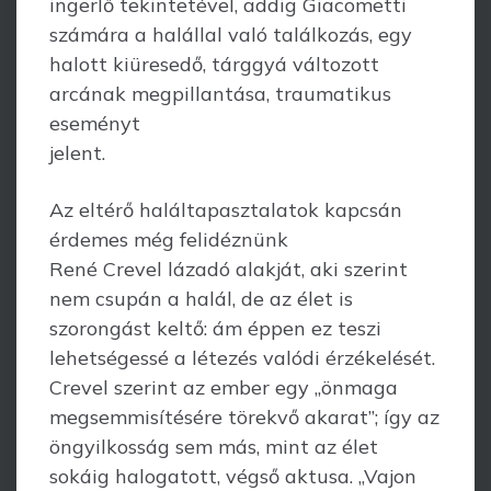
ingerlő tekintetével, addig Giacometti
számára a halállal való találkozás, egy
halott kiüresedő, tárggyá változott
arcának megpillantása, traumatikus
eseményt
jelent.
Az eltérő haláltapasztalatok kapcsán
érdemes még felidéznünk
René Crevel lázadó alakját, aki szerint
nem csupán a halál, de az élet is
szorongást keltő: ám éppen ez teszi
lehetségessé a létezés valódi érzékelését.
Crevel szerint az ember egy „önmaga
megsemmisítésére törekvő akarat”; így az
öngyilkosság sem más, mint az élet
sokáig halogatott, végső aktusa. „Vajon