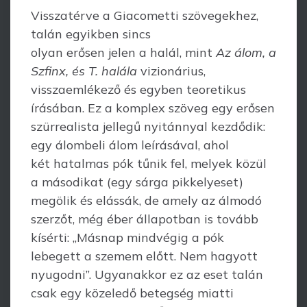
Visszatérve a Giacometti szövegekhez,
talán egyikben sincs
olyan erősen jelen a halál, mint
Az álom, a
Szfinx, és T. halála
vizionárius,
visszaemlékező és egyben teoretikus
írásában. Ez a komplex szöveg egy erősen
szürrealista jellegű nyitánnyal kezdődik:
egy álombeli álom leírásával, ahol
két hatalmas pók tűnik fel, melyek közül
a másodikat (egy sárga pikkelyeset)
megölik és elássák, de amely az álmodó
szerzőt, még éber állapotban is tovább
kísérti: „Másnap mindvégig a pók
lebegett a szemem előtt. Nem hagyott
nyugodni”. Ugyanakkor ez az eset talán
csak egy közeledő betegség miatti