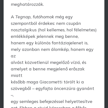
meghatározzák.
A
Tegnap, futóhomok
még egy
szempontból érdekes: nem csupán
nosztalgikus (hol kellemes, hol félelmetes)
emlékképek jelennek meg benne,
hanem egy különös fantáziajelenet is,
mely azonban nem álomkép, hanem egy
az
alvást közvetlenül megelőző vízió, és
amelyet a benne megjelenő erőszak
miatt
később maga Giacometti törölt ki a
szövegből – egyfajta öncenzúra gyanánt
–,
egy semleges befejezéssel helyettesítve
azt. Ebben a rövid képsorban a főhős