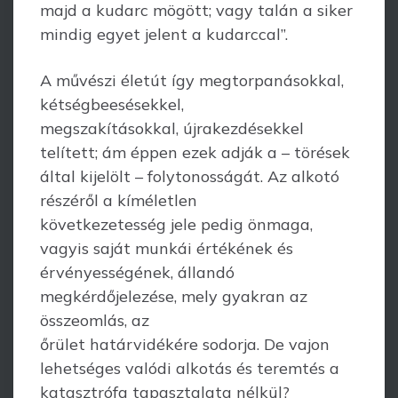
majd a kudarc mögött; vagy talán a siker
mindig egyet jelent a kudarccal”.
A művészi életút így megtorpanásokkal,
kétségbeesésekkel,
megszakításokkal, újrakezdésekkel
telített; ám éppen ezek adják a – törések
által kijelölt – folytonosságát. Az alkotó
részéről a kíméletlen
következetesség jele pedig önmaga,
vagyis saját munkái értékének és
érvényességének, állandó
megkérdőjelezése, mely gyakran az
összeomlás, az
őrület határvidékére sodorja. De vajon
lehetséges valódi alkotás és teremtés a
katasztrófa tapasztalata nélkül?