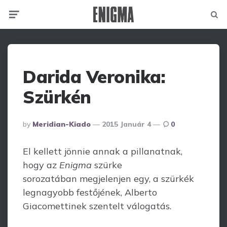
Menu
Searc
Darida Veronika:
Szürkén
Posted
By
Meridian-Kiado
2015 Január 4
0
By
El kellett jönnie annak a pillanatnak,
hogy az
Enigma
szürke
sorozatában megjelenjen egy, a szürkék
legnagyobb festőjének, Alberto
Giacomettinek szentelt válogatás.