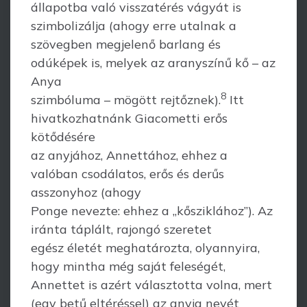
állapotba való visszatérés vágyát is
szimbolizálja (ahogy erre utalnak a
szövegben megjelenő barlang és
odúképek is, melyek az aranyszínű kő – az
Anya
8
szimbóluma – mögött rejtőznek).
Itt
hivatkozhatnánk Giacometti erős
kötődésére
az anyjához, Annettához, ehhez a
valóban csodálatos, erős és derűs
asszonyhoz (ahogy
Ponge nevezte: ehhez a „kősziklához”). Az
iránta táplált, rajongó szeretet
egész életét meghatározta, olyannyira,
hogy mintha még saját feleségét,
Annettet is azért választotta volna, mert
(egy betű eltéréssel) az anyja nevét