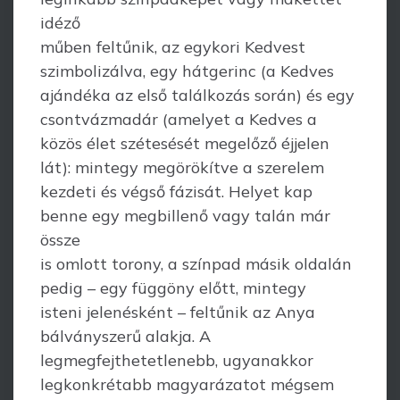
idéző
műben feltűnik, az egykori Kedvest
szimbolizálva, egy hátgerinc (a Kedves
ajándéka az első találkozás során) és egy
csontvázmadár (amelyet a Kedves a
közös élet szétesését megelőző éjjelen
lát): mintegy megörökítve a szerelem
kezdeti és végső fázisát. Helyet kap
benne egy megbillenő vagy talán már
össze
is omlott torony, a színpad másik oldalán
pedig – egy függöny előtt, mintegy
isteni jelenésként – feltűnik az Anya
bálványszerű alakja. A
legmegfejthetetlenebb, ugyanakkor
legkonkrétabb magyarázatot mégsem