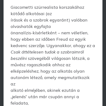
Giacometti szürrealista korszakához
kötődő alkotásai (az
írások és a szobrok egyaránt) valóban
olvashatók egyfajta
önanalízis-kísérletként – nem véletlen,
hogy ebben az időben Freud az egyik
kedvenc szerzője. Ugyanakkor, ahogy ez a
Csak áttételesen tudok a szobraimról
beszélni
szövegéből világosan látszik, a
művész ragaszkodik ahhoz az
elképzeléshez, hogy az alkotás olyan
autonóm létező, amely megmutatkozik
az
alkotó elméjében, akinek ezután a
„jelenés” után már csupán annyi a
feladata,