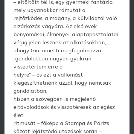
– eltöltött tél is, egy gyermeki fantázia,
mely ugyanakkor rámutat a
rejtőzködés, a magány, a külvilágtól való
elzárkózás vágyára. Az első évek
benyomásai, élményei, alaptapasztalatai
végig jelen lesznek az alkotásokban,
ahogy Giacometti megfogalmazza:
„gondolatban nagyon gyakran
visszatértem erre a
helyre” – és ezt a vallomást
kiegészíthetnénk azzal, hogy nemcsak
gondolatban,
hiszen a szövegben is megjelenő
eltávolodások és visszatérések az egész
élet
ritmusát – főképp a Stampa és Párizs
között lejátszódó utazások során –