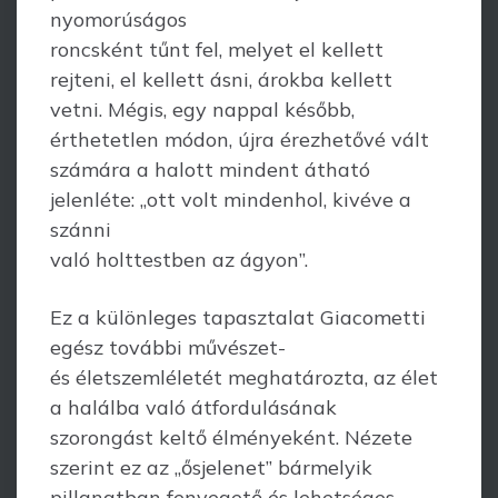
nyomorúságos
roncsként tűnt fel, melyet el kellett
rejteni, el kellett ásni, árokba kellett
vetni. Mégis, egy nappal később,
érthetetlen módon, újra érezhetővé vált
számára a halott mindent átható
jelenléte: „ott volt mindenhol, kivéve a
szánni
való holttestben az ágyon”.
Ez a különleges tapasztalat Giacometti
egész további művészet-
és életszemléletét meghatározta, az élet
a halálba való átfordulásának
szorongást keltő élményeként. Nézete
szerint ez az „ősjelenet” bármelyik
pillanatban fenyegető és lehetséges,