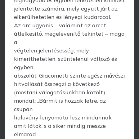
legnagyobb és egyben lehetetlen kihívást
jelentette számára, mely együtt járt az
elkerülhetetlen és lényegi kudarccal.
Az arc ugyanis – valamint az arcot
átlelkesítő, megelevenítő tekintet – maga
a
végtelen jelentésesség, mely
kimeríthetetlen, szüntelenül változó és
egyben
abszolút. Giacometti szinte egész művészi
hitvallását összegzi a következő
(mostani válogatásunkban közölt)
mondat: „Bármit is hozzak létre, az
csupán
halovány lenyomata lesz mindannak,
amit látok, s a siker mindig messze
elmarad