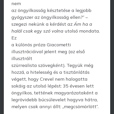
nem
az öngyilkosság késztetése a legjobb
gyógyszer az öngyilkosság ellen?” –
szegezi nekünk a kérdést az
Ám ha a
halál csak egy szó volna
utolsó mondata.
Ez
a különös próza Giacometti
illusztrációival jelent meg (az első
illusztrált
szürrealista szövegként). Tegyük még
hozzá, a hitelesség és a tisztánlátás
végett, hogy Crevel nem halogatta
sokáig az utolsó lépést: 35 évesen lett
öngyilkos, tettének magyarázataként a
legrövidebb búcsúlevelet hagyva hátra,
melyen csak annyi állt: „megcsömörlött”.