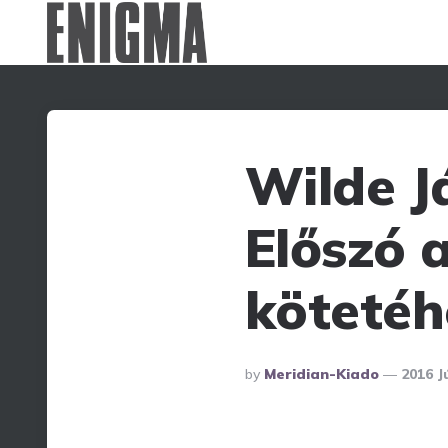
Wilde J
Előszó 
kötetéh
Posted
By
Meridian-Kiado
2016 J
By