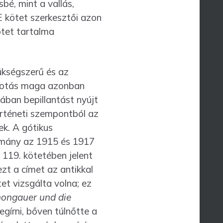
bé, mint a vallás,
 E kötet szerkesztői azon
tet tartalma
kség­szerű és az
lkotás maga azonban
ában bepillantást nyújt
örténeti szempontból az
ek. A gótikus
ulmány az 1915 és 1917
119. kötetében jelent
zt a címet az antikkal
et vizsgálta volna; ez
hongauer und die
gírni, bőven túlnőtte a