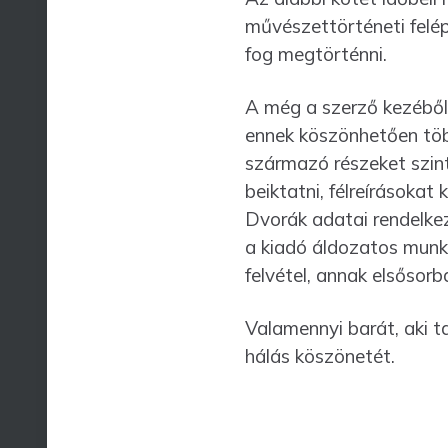
művészettörténeti felép
fog megtörténni.
A még a szerző kezéből 
ennek köszönhetően több
származó részeket szint
beiktatni, félreírásokat 
Dvorák adatai rendel­ke
a kiadó áldozatos munká
felvétel, annak elsősorba
Valamennyi barát, aki ta
hálás köszönetét.