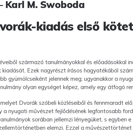
– Karl M. Swoboda
vorák-kiadás első köte
éveiből származó tanulmányokkal és előadásokkal ind
 kiadását. Ezek nagyrészt írásos hagyatékából szárm
ebb gyümölcseiként jelennek meg; ugyanakkor a nyug
tanulmány olyan egységet képez, amely egy átfogó rend
melyet Dvorák szóbeli közléseiből és fennmaradt elő
y a nyugati művészet fejlődésének legfontosabb fordu
 tanulmányok sorában jellemzi lényegüket, s egyben 
zellem­tör­té­net­ben elemzi. Ezzel a művészettörténe