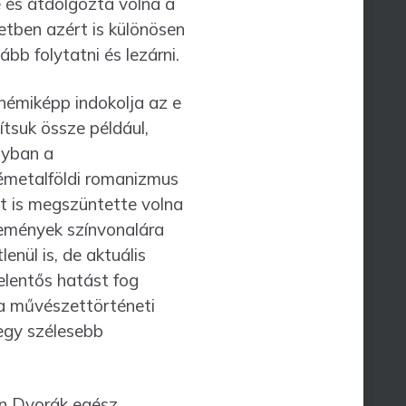
 és átdolgozta volna a
etben azért is különösen
b folytatni és lezárni.
 némiképp indokolja az e
tsuk össze például,
nyban a
émetalföldi romanizmus
t is megszüntette volna
élemények színvonalára
enül is, de aktuális
elentős hatást fog
 a művészettörténeti
egy szélesebb
ben Dvorák egész