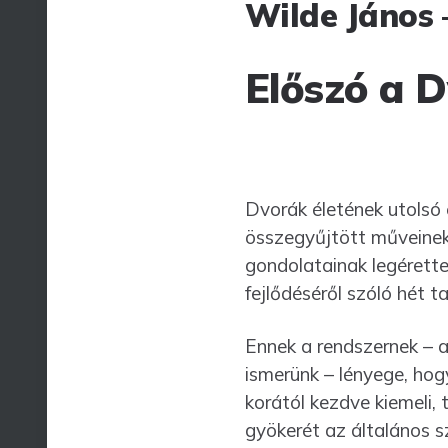
Wilde János 
Előszó a D
Dvorák életének utolsó 
összegyűjtött műveinek
gondolatainak legérett
fejlődéséről szóló hét 
Ennek a rendszernek – a
ismerünk – lényege, hog
korától kezdve kiemeli,
gyökerét az általános s