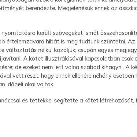
ítményét berendezte. Megjelenésük ennek az összkia
nyomtatásra került szövegeket ismét összehasonlíto
 értelemzavaró hibát is meg tudtunk szün­tetni. Az
e változtatás nélkül kö­zöljük; csupán egyes megjegy
kijavítani. A kötet illusztrálásával kapcsolatban csak 
zésre; de ezeket nem lett volna szabad kihagyni. A ké
val vett részt; hogy ennek ellenére néhány esetben h
n időbeli okai voltak.
náccsal és tettekkel segítette a kötet létrehozását,