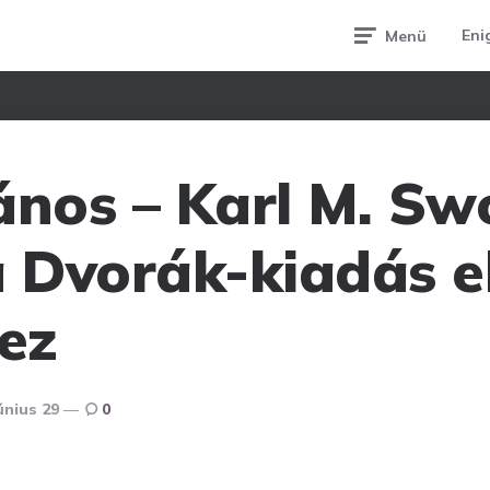
Eni
Menü
ános – Karl M. S
a Dvorák-kiadás e
ez
únius 29
0