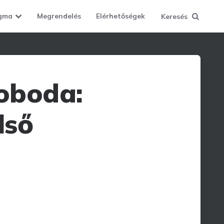
gma
Megrendelés
Elérhetőségek
Keresés
woboda:
lső