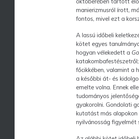
októberében tartott el
manierizmusról írott, m
fontos, mivel ezt a kor
A lassú időbeli keletke
kötet egyes tanulmányai
hogyan vélekedett a
Go
katakombafestészetről;
főcikkében, valamint a 
a későbbi át- és kidolg
emelte volna. Ennek elle
tudományos jelentőségé
gyakorolni. Gondolati 
kutatást más alapokon f
nyilvánosság figyelmét s
Az alábbi kötet időbeli