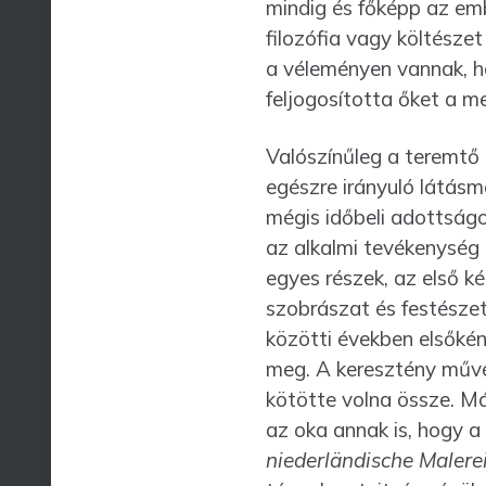
mindig és főképp az emb
filozófia vagy költészet
a véleményen vannak, h
feljogosította őket a m
Valószínűleg a teremtő 
egészre irányuló látás
mégis időbeli adottságo
az alkalmi tevékenység 
egyes részek, az első k
szobrászat és festésze
közötti években elsőké
meg. A keresztény művés
kötötte volna össze. Má
az oka annak is, hogy 
niederländische Malere