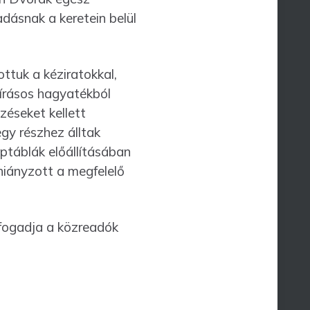
dásnak a keretein belül
ttuk a kéziratokkal,
 írásos hagyatékból
zéseket kellett
egy részhez álltak
ptáblák előállításában
iányzott a meg­felelő
 fo­gadja a közreadók