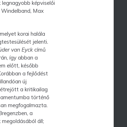
k legnagyobb képviselői
, Windel­band, Max
melyet korai halála
estesülését jelenti.
üder van Eyck
című
án, így abban a
em előtt, később
Korábban a fejlődést
llandóan új
trejött a kritikailag
undamentumba történő
osan megfogalmazta.
Bregenzben, a
 megoldásából áll;