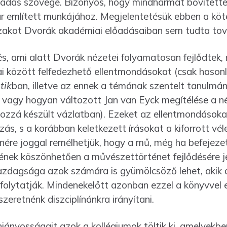
őadás szövege. Bizo­nyos, hogy mindhármat bővítette
ár említett munkájához. Megjelentetésük ebben a köt
szakot Dvorák akadémiai előadásaiban sem tudta továb
zés, ami alatt Dvorák nézetei folyamatosan fejlődtek,
 között felfedezhető ellentmon­dásokat (csak hasonlí
tik
ban, illetve az ennek a témának szentelt tanulmá
 vagy hogyan változott Jan van Eyck megítélése a n
hozzá készült vázlatban). Ezeket az ellentmondásoka
ozás, s a korábban keletkezett írásokat a kiforrott v
nére joggal remélhetjük, hogy a mű, még ha befejezetl
nek köszönhetően a művé­szettörténet fejlődésére j
gazdagsága azok számára is gyümölcsöző lehet, akik
oly­tatják. Mindenekelőtt azonban ezzel a könyvvel 
zeretnénk diszciplínánkra irányítani.
 hiányosságait azok a kollégiumok töltik ki, amelyek