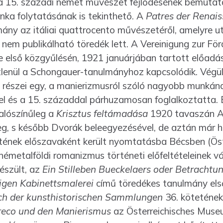
 a 15. századi német művészet fejlődésének bemutatá
ka folytatásának is tekinthető. A
Patres der Renai
ány az itáliai quattrocento művészeté­ről, amelyre ut
em publikálható töredék lett. A Vereinigung zur Fö
e első közgyűlésén, 1921 januárjában tartott előadá
t­lenül a Schongauer-tanulmányhoz kapcsolódik. Végü
t részei egy, a manierizmusról szóló nagyobb munkán
l és a 15. századdal párhuzamosan foglalkoz­tatta. 
valószínűleg a
Krisztus feltámadása
1920 tavaszán Au
meg, s később Dvorák bele­egyezésével, de aztán már 
nek előszavaként került nyomtatásba Bécsben (Öst
 németalföldi romanizmus történeti előfeltételeinek v
észült, az
Ein Stilleben Bueckelaers oder Betrachtu
igen Kabinettsmalerei
című töredékes tanulmány első
ch der kunsthistorischen Sammlungen
36. kötetének 
reco und den Manierismus
az Österreichisches Mus