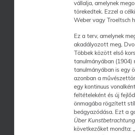
vállalja, amelynek mego
törekedtek. Ezzel a cél
Weber vagy Troeltsch ha
Ez a terv, amelynek megv
akadályozott meg, Dvorá
Többek között első kor
tanulmányában (1904) m
tanulmányában is egy ön
azonban a művészettörté
egy kontinuus vonalként
feltételeként és új fejlő
önmagába rögzített stíl
beágyazódása. Ezt a go
Über Kunstbetrachtun
következőket mondta: „