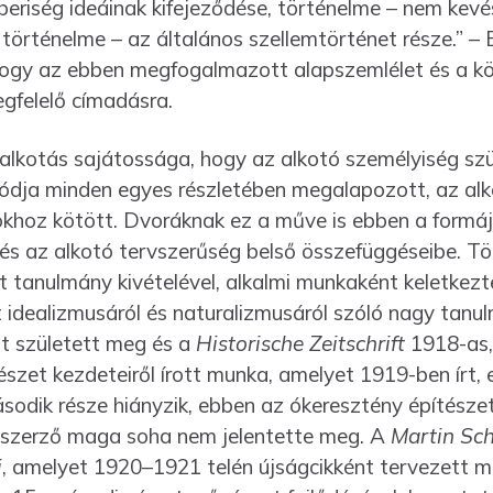
eriség ideáinak kifejeződése, történelme – nem kevés
 történelme – az általános szellemtörténet része.” –
ogy az ebben meg­fogalmazott alapszemlélet és a kö
egfelelő címadásra.
alkotás sajátossága, hogy az alkotó személyiség szü
módja minden egyes részletében megalapozott, az a
khoz kötött. Dvoráknak ez a műve is ebben a formáj
és az alkotó tervszerűség belső összefüggéseibe. T
ét tanulmány kivételével, alkalmi munkaként keletkezt
t idealizmusáról és naturalizmusáról szóló nagy tan
nt született meg és a
Historische Zeitschrift
1918-as, 
zet kezdeteiről írott munka, amelyet 1919-ben írt, e
sodik része hiányzik, ebben az ókeresztény építészet
a szerző maga soha nem jelentette meg. A
Martin Sc
i
, amelyet 1920–1921 telén újságcikként tervezett me