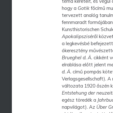
téma kereteit, és végül
hogy a
Gotik
főcímű mun
tervezett analóg tanulm
fennmaradt formájában n
Kunsthistorischen Schul
Apokalipszis
éről közve
a legkevésbé befejezet
ókeresztény művészette
Brueghel d. Ä.
cikként 
elrablása előtt jelent 
d. Ä.
című pompás köteté
Verlagsgesellschaft). A
változata 1920 őszén k
Entstehung der neuzeit
egész töredék a
Jahrbu
napvilágot). Az
Über G