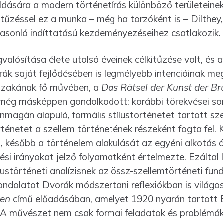
l­dására a modern történetírás különböző területeine
kitűzéssel ez a munka – még ha torzóként is – Dilthey
sonló indíttatású kezdeménye­zé­seihez csatlakozik.
alósítása élete utolsó éveinek célkitűzése volt, és a
k saját fejlődésében is legmélyebb intencióinak megt
szakának fő művében, a
Das Rätsel der Kunst der Br
ég más­képpen gondolkodott: korábbi törekvései sor
magán alapuló, formális stílustörténetet tartott sz
netet a szellem történetének részeként fogta fel. 
, később a történelem alakulását az egyéni alkotás á
dési irányokat jelző folyamatként értelmezte. Ezáltal lé
ustörténeti analízisnek az össz-szellem­történeti f
ndolatot Dvorák módszer­tani reflexiókban is világ
gen
című elő­adásában, amelyet 1920 nyarán tartott 
A művé­szet nem csak formai feladatok és problémák