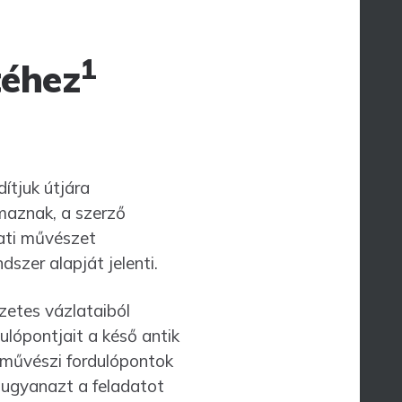
1
téhez
ítjuk útjára
az­nak, a szerző
ati művészet
szer alapját jelenti.
zetes vázlataiból
­lópontjait a késő antik
e művészi fordulópontok
t ugyanazt a feladatot