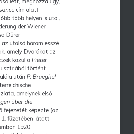
sa lett, még­hozzá úgy,
ssance
cím alatt
óbb több helyen is utal,
rderung der Wiener
sa Dürer
l az utolsó három esszé
ak, amely Dvorákot az
Ezek közül a
Pieter
sztriából történt
halála után
P. Brueghel
erreichische
ázlata, amelynek első
ngen über die
 feje­zetét képezte (az
1. füzetében látott
eumban 1920