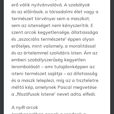
erő válik nyilvánvalóvá. A szabályok
és az előírások, a társadalmi élet vagy a
természet törvényei sem a maszkot,
sem az istenséget nem kényszerítik. E
szent arcok kegyetlensége, állatiassága
és „aszociális természete” éppen olyan
erőteljes, mint valamely, a moralitással
és az értelemmel szolidáris Isten. Ám az
emberi szabályszerűség kegyetlen
lerombolását – ami tulajdonképpen az
isteni természet sajátja – az állatiasság
és a maszk leleplezi, míg az a tiszteletre
méltó kép, amelynek Pascal megvetése
a „filozófusok Istene” nevet adta, elfedi.
A
nyílt
arcok