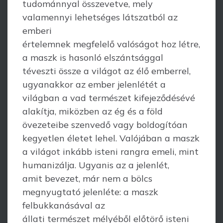
tudománnyal összevetve, mely
valamennyi lehetséges látszatból az
emberi
értelemnek megfelelő valóságot hoz létre,
a maszk is hasonló elszántsággal
téveszti össze a világot az élő emberrel,
ugyanakkor az ember jelenlétét a
világban a vad természet kifejeződésévé
alakítja, miközben az ég és a föld
övezeteibe szenvedő vagy boldogítóan
kegyetlen életet lehel. Valójában a maszk
a világot inkább isteni rangra emeli, mint
humanizálja. Ugyanis az a jelenlét,
amit bevezet, már nem a bölcs
megnyugtató jelenléte: a maszk
felbukkanásával az
állati természet mélyéből előtörő isteni