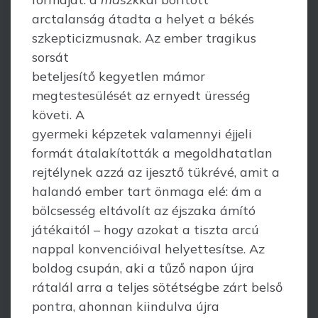
arctalanság átadta a helyet a békés
szkepticizmusnak. Az ember tragikus
sorsát
beteljesítő kegyetlen mámor
megtestesülését az ernyedt üresség
követi. A
gyermeki képzetek valamennyi éjjeli
formát átalakították a megoldhatatlan
rejtélynek azzá az ijesztő tükrévé, amit a
halandó ember tart önmaga elé: ám a
bölcsesség eltávolít az éjszaka ámító
játékaitól – hogy azokat a tiszta arcú
nappal konvencióival helyettesítse. Az
boldog csupán, aki a tűző napon újra
rátalál arra a teljes sötétségbe zárt belső
pontra, ahonnan kiindulva újra