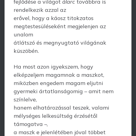
fejlődése a világot
álarc
továbbra is
rendelkezik azzal az
erővel, hogy a káosz titokzatos
megtestesüléseként megjelenjen az
unalom
átlátszó és megnyugtató világának
küszöbén.
Ha most azon igyekszem, hogy
elképzeljem magamnak a maszkot,
miközben engedem magam eljutni
gyermeki ártatlanságomig – amit nem
színlelve,
hanem elhatározással teszek, valami
mélységes lelkesültség érzésétől
támogatva –,
a maszk e jelenlétében jóval többet