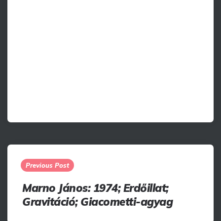
Post
navigation
Previous Post
Marno János: 1974; Erdőillat;
Gravitáció; Giacometti-agyag