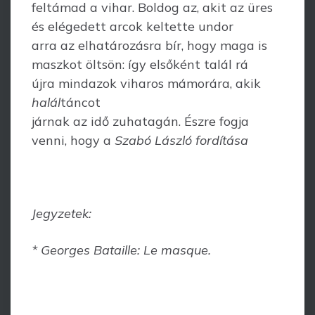
feltámad a vihar. Boldog az, akit az üres
és elégedett arcok keltette undor
arra az elhatározásra bír, hogy maga is
maszkot öltsön: így elsőként talál rá
újra mindazok viharos mámorára, akik
halál
táncot
járnak az idő zuhatagán. Észre fogja
venni, hogy a
Szabó László fordítása
Jegyzetek:
* Georges Bataille: Le masque.