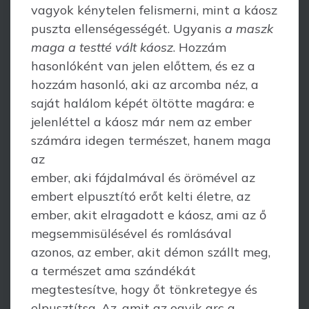
vagyok kénytelen felismerni, mint a káosz
puszta ellenségességét. Ugyanis
a maszk
maga a testté vált káosz
. Hozzám
hasonlóként van jelen előttem, és ez a
hozzám hasonló, aki az arcomba néz, a
saját halálom képét öltötte magára: e
jelenléttel a káosz már nem az ember
számára idegen természet, hanem maga
az
ember, aki fájdalmával és örömével az
embert elpusztító erőt kelti életre, az
ember, akit elragadott e káosz, ami az ő
megsemmisülésével és romlásával
azonos, az ember, akit démon szállt meg,
a természet ama szándékát
megtestesítve, hogy őt tönkretegye és
elpusztítsa. Az, amit az egyik arc a