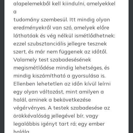
alapelemekből kell kiindulni, amelyekkel
a
tudomány szembesül. Itt mindig olyan
eredményekről van szó, amelyek előre
láthatóak és vég nélkül ismétlődhetnek:
ezzel szubsztanciális jellegre tesznek
szert, és már nem függenek az időtől.
Valamely test szabadesésének
megismétlődése mindig lehetséges, és
mindig kiszámítható a gyorsulása is.
Ellenben lehetetlen az időn kívül leírni
egy olyan változást, mint amilyen a
halál, aminek a bekövetkezése
végérvényes. A testek szabadesése az
örökkévalóság jellegével bír, vagy
legalábbis igényt tart rá; egy ember
halála