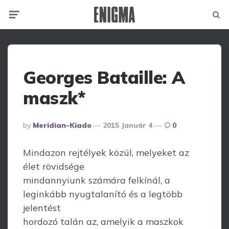
Menu
Searc
Georges Bataille: A
maszk*
Posted
By
Meridian-Kiado
2015 Január 4
0
By
Mindazon rejtélyek közül, melyeket az
élet rövidsége
mindannyiunk számára felkínál, a
leginkább nyugtalanító és a legtöbb
jelentést
hordozó talán az, amelyik a maszkok