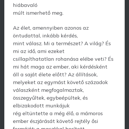
hiábavaló
múlt ismerhető meg.
Az élet, amennyiben azonos az
öntudattal, inkább kérdés,
mint válasz. Mi a természet? A világ? És
mi az idő, ami ezeket
csillapíthatatlan rohanása elébe veti? És
mi hát maga az ember, aki kérdésként
áll a saját élete előtt? Az állítások,
melyeket az egymást követő századok
válaszként megfogalmaztak,
összegyűltek, egybeépültek, és
elbizakodott munkájuk
rég eltüntette a még élő, a mámoros
ember észjárását követő rejtély ősi
formáját: a
maszk
kal borított