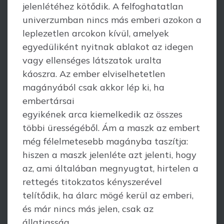
jelenlétéhez kötődik. A felfoghatatlan
univerzumban nincs más emberi azokon a
leplezetlen arcokon kívül, amelyek
egyedüliként nyitnak ablakot az idegen
vagy ellenséges látszatok uralta
káoszra. Az ember elviselhetetlen
magányából csak akkor lép ki, ha
embertársai
egyikének arca kiemelkedik az összes
többi ürességéből. Ám a maszk az embert
még félelmetesebb magányba taszítja:
hiszen a maszk jelenléte azt jelenti, hogy
az, ami általában megnyugtat, hirtelen a
rettegés titokzatos kényszerével
telítődik, ha álarc mögé kerül az emberi,
és már nincs más jelen, csak az
állatiasság