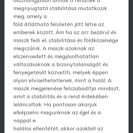
összhangjában annak a rendnek a
megnyugtató stabilitása mutatkozik
meg, amely a
föld átlátható felületén jött létre az
emberek között. Ám ha az arc bezárul és
maszk fedi el, stabilitása és földközelsége
megszűnik. A maszk azoknak az
elszenvedett és megjósolhatatlan
változásoknak a bizonytalanságát és
fenyegetését közvetíti, melyek éppen
olyan elviselhetetlenek, mint a halál. A
maszk megjelenése felszabadítja mindazt,
amit a stabilitás és a rend érdekében
leláncoltak. Ha pontosan akarjuk
elképzelni magunknak az éjjel és a
nappal e
halálos ellentétét, akkor azokból az