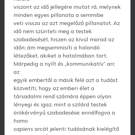
viszont az idő jellegére mutat rá, melynek
minden egyes pillanata a semmibe
veti vissza az azt megelőző pillanatot. Az
idő nem szünteti meg a testek
szabadesését, hiszen az kívül marad az
időn; ám megsemmisíti a halandó
létezőket, akiket a hatalmában tart.
Márpedig a nyílt és „kommunikatív” arc
az
egyik embertől a másik felé azt a tudást
közvetíti, hogy az emberi élet a
társadalmi rend számára éppen olyan
lényegi és igaz, mint a szilárd testek
örökérvényű szabadesése: ennélfogva a
homo
sapiens
arcát jelenti tudásának kielégítő