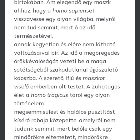
birtokában. Ám elegendő egy maszk
ahhoz, hogy a
homo sapiens
et
visszavesse egy olyan világba, melyről
nem tud semmit, mert ő az idő
természetével,
annak kegyetlen és előre nem látható
változásaival bír. Az idő a megöregedés
örökkévalóságát vezeti be a maga
sötétségéből szakadatlanul újjászülető
káoszba. A szerető, ifjú és
maszkot
viselő
emberben ölt testet. A zuhatagos
élet a
homo tragicus
tarol egy olyan
történelem
megsemmisülést és halálos pusztítást
kísérő robaja közepette, amelyről nem
tudunk semmit, mert belőle csak egy
mindörökre eltemetett, mindörökre