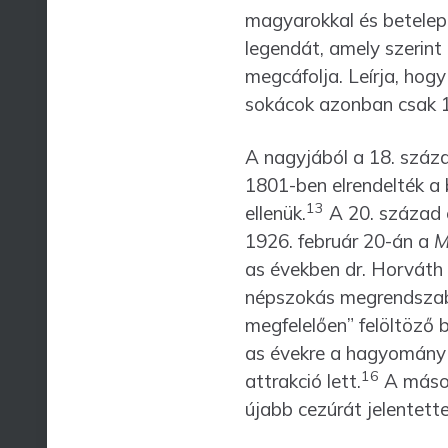
magyarokkal és betelep
legendát, amely szerint
megcáfolja. Leírja, hog
sokácok azonban csak 16
A nagyjából a 18. száza
1801-ben elrendelték a 
13
ellenük.
A 20. század e
1926. február 20-án a
M
as években dr. Horváth 
népszokás megrendszabá
megfelelően” felöltöző 
as évekre a hagyomány f
16
attrakció lett.
A másodi
újabb cezúrát jelentette