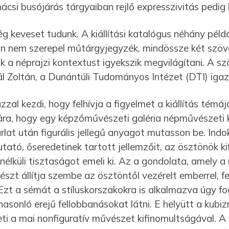
ácsi busó­járás tárgyaiban rejlő expresszivitás pedig
lég keveset tudunk. A kiállítási katalógus néhány pél
 nem szerepel műtárgyjegyzék, mind­össze két szöve
 a néprajzi kontextust igyekszik megvilágítani. A sz
l Zoltán, a Dunántúli Tudományos Intézet (DTI) igaz
zal kezdi, hogy felhívja a figyelmet a kiállítás témáj
ra, hogy egy képzőművészeti galéria nép­mű­vészeti k
rlat után figurális jellegű anya­got mutasson be. Ind
tó, őserede­tinek tartott jellemzőit, az ösztönök ki
 nélküli tisztaságot emeli ki. Az a gondolata, amely a 
szt állítja szembe az ösztöntől vezérelt emberrel, f
Ezt a sémát a stíluskorszakokra is alkalmazva úgy f
hasonló erejű fellobbanásokat látni. E helyütt a kubi
ti a mai nonfiguratív művészet kifinomultságával. 