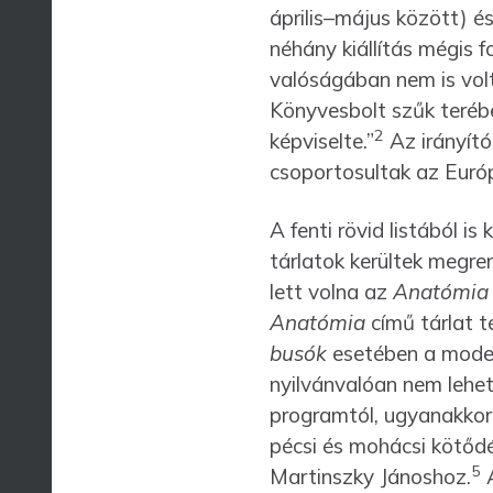
április–május között) 
néhány kiállítás mégis 
valóságában nem is volt
Könyvesbolt szűk terébe
2
képviselte.”
Az irányító
csoportosultak az Európ
A fenti rövid listából 
tárlatok kerültek megr
lett volna az
Anatómia
Anatómia
című tárlat t
busók
esetében a moder
nyilvánvalóan nem lehet
programtól, ugyanakkor
pécsi és mohácsi kötődé
5
Martinszky Jánoshoz.
A