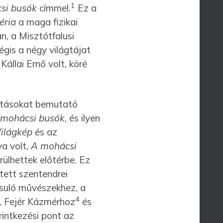
1
si busók
címmel.
Ez a
éria
a maga fizikai
, a Misztótfalusi
gis a négy világtájat
állai Ernő volt, köré
ko­tásokat bemutató
 mohácsi busók
, és ilyen
Világkép
és az
a volt,
A mohácsi
lhettek előtérbe. Ez
tett szentendrei
suló művészekhez, a
4
z, Fejér Kázmérhoz
és
rintkezési pont az