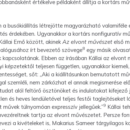
obbanásként értékelve példaként állítja a kortárs műv
a busókiállítás létrejötte magyarázható valamiféle el
etés érdekében. Ugyanakkor a kortárs nonfigu­ratív m
Kállai Ernő között, akinek
Az elvont művészet
első 
8
talógusához írt bevezető szöve­ge
egy másik olvasat
k kapcsolatának. Ebben az írásában Kállai az elvont
gyi képzetektől teljesen független, ugyanakkor kiemeli
en­tességet, sőt: „Aki a kiállításunkon bemutatott mű
l szemléli, nem zárkózhat el annak megismerése elől
udat alól feltörő ösztönöket és indulatokat kifejező 
 és heves lendületével teljes festői taglejtéseket l
9
tt művek túlnyomóan ex­presszív jellegűek.”
Kállai te
e­zéreltnek tartja az elvont művészetet. Persze fo
gnevezi a kivéte­leket is, Makarius Sameer tárgyilagos k