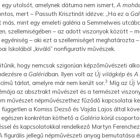
és egy utolsót, amelynek dátuma nem ismert,
A mohác
fontos, mert – Passuth Krisztinát idézve: „Ha ez a
Gal
 más, mint egy emeleti galéria a Semmelweis utcában
n, szellemiségében – az adott viszonyok között – mé
 egyéniség – aki ezt a szellemiséget meghatározta – K
ai Iskolából „kiváló” nonfiguratív művészek.
is kitűnik, hogy nemcsak szigorúan képzőművészeti al
endezésre a
Galériá
ban. Ilyen volt az
Új világkép
és
A
3
című tárlat, amelyre már nem került sor.
Míg az
Új 
émája az abszt­rakt művészet és a természet viszony
n művészet népművészethez fűződő kapcsolatai kerü
 független a Korniss Dezső és Vajda Lajos által köve
 egészen konkrétan köthető a
Galéria
körül csoporto
ssel és kapcsolatokkal rendelke­ző Martyn Ferenche
 figurális jellegű népművé­szeti anyag bemutatása é