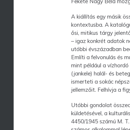
Fekete Nagy Béla mozgé
A kiállítás egy másik ö
kontextusba. A katalóg
ősi, mitikus tárgy jelen
– igaz konkrét adatok né
utóbbi évszázadban beá
Említi a fel­vo­nu­lás 
mint pél­dául a vízhor­
(jankele) halál- és bet
ismerteti a sokác népsz
jellem­zőit. Felhívja a f
Utóbbi gondolat összec
küldetésével, a kulturá
4450/1945 számú M. T. 
számos alkalommal lépe