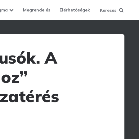
gma
Megrendelés
Elérhetőségek
Keresés
usók. A
hoz”
szatérés