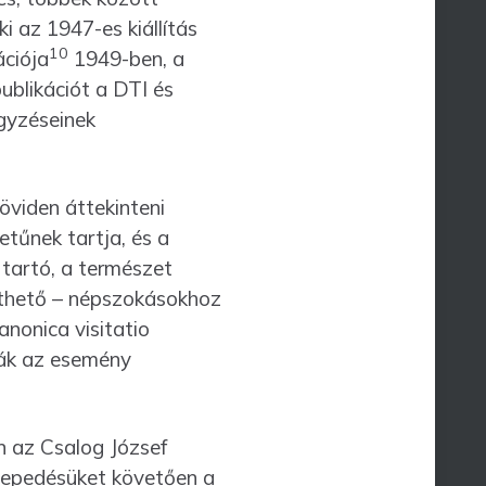
 az 1947-es kiállítás
10
ációja
1949-ben, a
publikációt a DTI és
gyzéseinek
vi­den áttekinteni
tűnek tartja, és a
 tartó, a természet
tethető – népszokásokhoz
anonica visitatio
ták az esemény
 az Csalog József
elepedésüket követően a