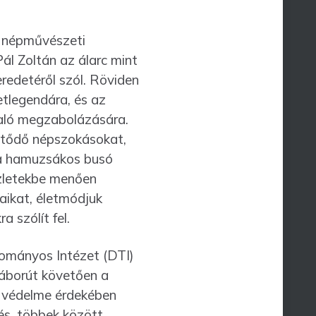
y nép­művészeti
l Zoltán az álarc mint
eredetéről szól. Röviden
etlegendára, és az
való megzabolázására.
kötődő népszokásokat,
, a hamuzsákos busó
zletek­be menően
­ikat, életmódjuk
a szólít fel.
o­mányos Intézet (DTI)
háborút követően a
 védelme érdekében
és, többek között