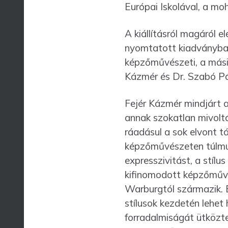
Európai Iskolával, a moh
A kiállításról magáról e
nyomtatott kiadványban
képzőművészeti, a másik
Kázmér és Dr. Szabó Pá
Fejér Kázmér mindjárt az
annak szokatlan mivoltá
ráadásul a sok elvont tá
képzőművészeten túlmuta
expresszivitást, a stílus
kifinomodott képzőmű­vé
Warburgtól származik. 
stílusok kezdetén lehet 
forradalmiságát ütközte