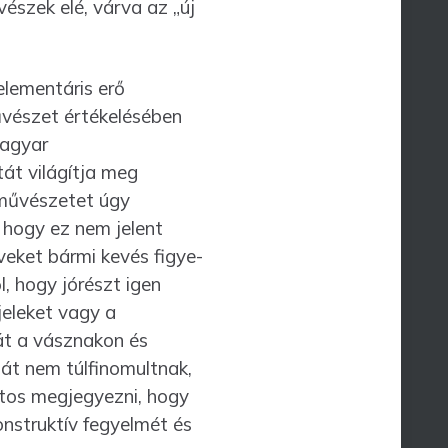
észek elé, várva az „új
e­men­táris erő
űvészet értékelésében
magyar
át világítja meg
 művészetet úgy
, hogy ez nem jelent
veket bármi kevés figye­
, hogy jórészt igen
jeleket vagy a
át a vásznakon és
hát nem túlfinomultnak,
ntos megjegyezni, hogy
onstruktív fegyel­mét és