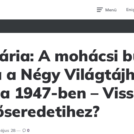
Eni
Menü
ária: A mohácsi b
a a Négy Világtáj
ása 1947-ben – Vis
őseredetihez?
ájus 28
0