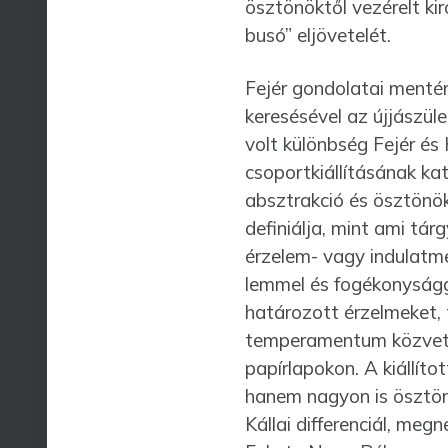
ösztönöktől vezérelt kir
busó” eljövetelét.
Fejér gondolatai mentén 
keresésével az újjászül
volt különbség Fejér és 
csoportkiállításának ka
absztrakció és ösztönö
definiálja, mint ami tár
érzelem- vagy indulat­m
lemmel és fogékonyságga
határozott érzelmeket, t
temperamentum közvetlen
papírlapokon. A kiállíto
hanem nagyon is ösztönv
Kállai diffe­ren­ciál, me