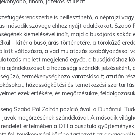
konyabb, finom, játékos stílusát.
sszefüggésrendszerbe is beilleszthető, a néprajzi vag
us második szövege ehhez nyújt adalékokat. Szabó Pá
tőségének kiemelésével indít, majd a busójárás sokác 
lkül – kitér a busójárás történetére, a törökűző ered
l­lott változásra, a vad mulatozás szabályozással 
és mulatozás mellett megjelenő egyéb, a busójáráshoz 
dó fa ajándékozását a házassági szándék jelzéseként
egségűző, termékenységhozó varázslásait; azután rés
okásokat, házasságkötési és temetkezési szertar­tása
igyelmet ezek értékére, és megőrzésükre, feldol­go­zásukr
seng Szabó Pál Zoltán pozíciójával: a Dunántúli Tud
lis javak megőrzésének szándékával. A második világ
rendelet értelmében a DTI a pusztuló gyűjtemények
tt fel, tevékenységi körébe tartozott az anyaggyűjt