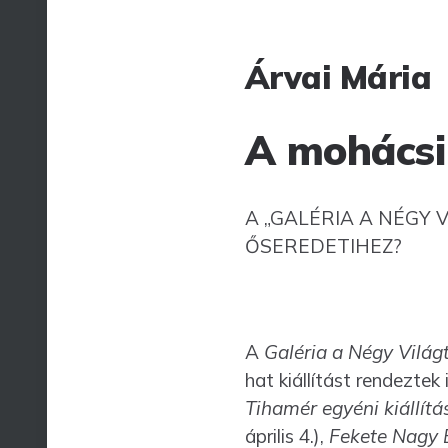
By
Árvai Mária
A mohácsi
A „GALÉRIA A NÉGY 
ŐSEREDETIHEZ?
A
Galéria a Négy Világ
hat kiállítást rendeztek 
Tihamér egyéni kiállítá
április 4.),
Fekete Nagy B