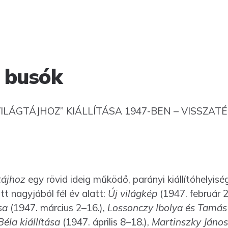
 busók
VILÁGTÁJHOZ” KIÁLLÍTÁSA 1947-BEN – VISSZAT
tájhoz
egy rövid ideig működő, parányi kiállítóhelyis
itt nagyjából fél év alatt:
Új világkép
(1947. február 2
sa
(1947. március 2–16.),
Lossonczy Ibolya és Tamás
éla kiállítása
(1947. április 8–18.),
Martinszky János 