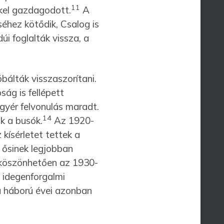
11
kel gazdagodott.
A
éhez kötődik, Csalog is
i foglalták vissza, a
álták visszaszorítani.
ág is fellépett
 gyér felvonulás maradt.
14
k a busók.
Az 1920-
kísérletet tettek a
 ősinek legjobban
öszön­hetően az 1930-
 idegenforgalmi
 a háború évei azonban