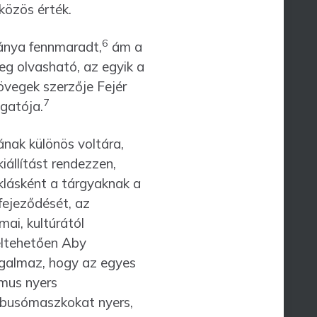
 közös érték.
6
dánya fennmaradt,
ám a
g olvasható, az egyik a
övegek szerzője Fejér
7
gatója.
ának különös voltára,
iállítást rendezzen,
oklásként a tárgyaknak a
fejeződését, az
mai, kultúrától
eltehetően Aby
ogalmaz, hogy az egyes
zmus nyers
A busómaszkokat nyers,