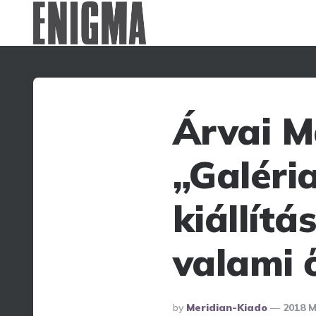
Árvai M
„Galéri
kiállít
valami 
Posted
By
Meridian-Kiado
2018 M