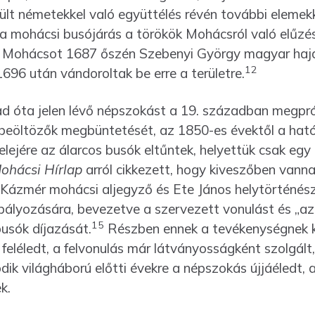
ült németekkel való együttélés révén további elemek
 a mohácsi busójárás a törökök Mohácsról való elűzés
y Mohácsot 1687 őszén Szebenyi György magyar hajdú
12
96 után vándoroltak be erre a területre.
d óta jelen lévő népszokást a 19. században megprób
beöltözők megbüntetését, az 1850-es évektől a hatós
lejére az álarcos busók eltűntek, helyettük csak egy
ohácsi Hírlap
arról cikkezett, hogy kiveszőben vanna
Kázmér mohácsi aljegyző és Ete János helytörténész 
lyozására, bevezetve a szervezett vonulást és „az
15
busók díjazását.
Részben ennek a tevékenységnek k
eléledt, a felvonulás már látványosságként szolgált,
k világháború előtti évekre a nép­szokás újjáéledt,
k.