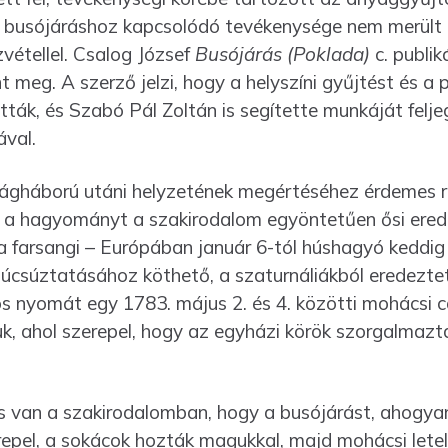
 busójáráshoz kapcsolódó tevékenysége nem merült ki
vétellel. Csalog József
Busójárás (Poklada)
c. publik
 meg. A szerző jelzi, hogy a helyszíni gyűjtést és a 
ák, és Szabó Pál Zoltán is segítette munkáját felje
ával.
ágháború utáni helyzetének megértéséhez érdemes rö
 a hagyományt a szakirodalom egyönte­tűen ősi erede
a farsangi – Európában január 6-tól húshagyó keddig
 búcsúz­tatásához köt­he­tő, a szaturnáliákból eredez
sos nyomát egy 1783. május 2. és 4. közötti mohácsi c
k, ahol szerepel, hogy az egyházi körök szorgal­maz
van a szakirodalomban, hogy a busójárást, ahogyan
erepel, a sokácok hozták magukkal, majd mohá­csi let