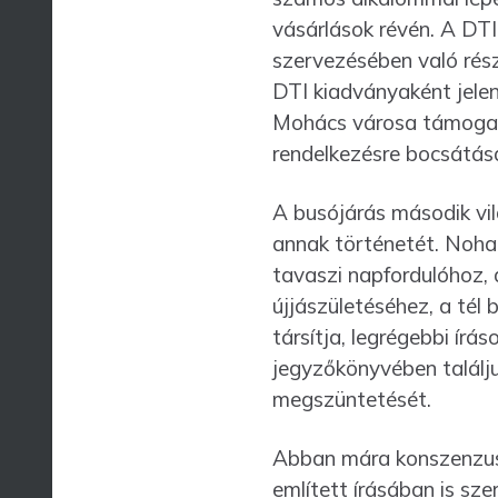
vásárlások révén. A DTI
szer­vezésében való rész
DTI kiadványaként jelent
Mohács városa támogatt
rendelkezésre bocsátás
A busójárás második vil
annak történetét. Noha
tavaszi napfordulóhoz, 
újjászületéséhez, a tél
társítja, legrégebbi írá
jegyzőkönyvében találju
megszünte­tését.
Abban mára konszenzus 
említett írásában is sz