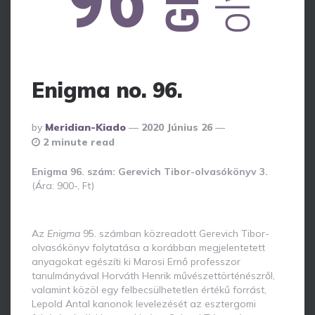
Enigma no. 96.
Posted
By
Meridian-Kiado
2020 Június 26
By
2 minute read
Enigma 96. szám: Gerevich Tibor-olvasókönyv 3.
(Ára: 900-, Ft)
Az
Enigma
95. számban közreadott Gerevich Tibor-
olvasókönyv folytatása a korábban megjelentetett
anyagokat egészíti ki Marosi Ernő professzor
tanulmányával Horváth Henrik művészettörténészről,
valamint közöl egy felbecsülhetetlen értékű forrást,
Lepold Antal kanonok levelezését az esztergomi