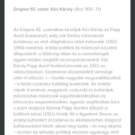
Enigma 92. szám: Kós Károly
(Ára: 900-, Ft)
Az Enigma 92. számában közöljük Kós Károly és Papp
Aurél levelezését, mely sok fontos információt
tartalmaz az első világháború utáni évtizedek (1922-
1960) romániai, erdélyi politikai és művészet-közéleti
állapotairól, a többségi állam és a nemzetiségek
egyéni módon megítélt viszonyrendszeréről. Kós
Károly Papp Aurél festőművésznek az 1922-es
választásokon, Szatmáron elszenvedett veresége
után írt először, s – kisebb-nagyobb megszakításokkal
– a festő-szobrász haláláig leveleztek. Az erdélyi
népek (románok, magyarok, szászok) és kultúrájuk,
művészetük-művészeik együttműködésében és
kölcsönös megismerésében, egymás segítésében bízó
s ezért dolgozó Kósnak Papp Aurélra először a
kiállított művei (1921) hívták föl a figyelmét. Benne az
erdélyi kultúráért önzetlenül és elkötelezetten dolgozó
kultúrmunkást látott, akivel meg tudta – és meg akarta
– osztani az aktuális politikai nézeteit ugyanúgy, mint