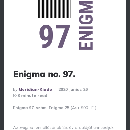
ENIGMA
97
Enigma no. 97.
Posted
By
Meridian-Kiado
2020 Június 26
By
3 minute read
Enigma 97. szám: Enigma 25
(Ára: 900-, Ft)
Az
Enigma
fennállásának 25. évfordulóját ünnepeljük