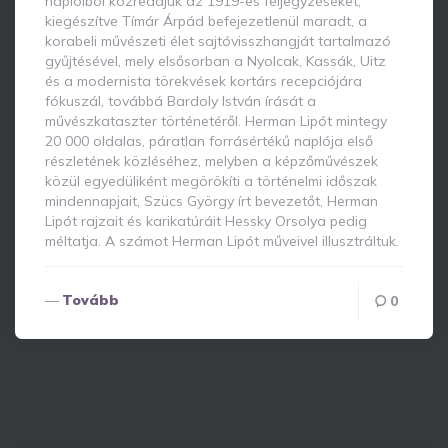
naplóiból közreadjuk az 1919-es feljegyzéseket,
kiegészítve Tímár Árpád befejezetlenül maradt, a
korabeli művészeti élet sajtóvisszhangját tartalmazó
gyűjtésével, mely elsősorban a Nyolcak, Kassák, Uitz
és a modernista törekvések kortárs recepciójára
fókuszál, továbbá Bardoly István írását a
művészkataszter történetéről. Herman Lipót mintegy
20 000 oldalas, páratlan forrásértékű naplója első
részletének közléséhez, melyben a képzőművészek
közül egyedüliként megörökíti a történelmi időszak
mindennapjait, Szücs György írt bevezetőt, Herman
Lipót rajzait és karikatúráit Hessky Orsolya pedig
méltatja. A számot Herman Lipót műveivel illusztráltuk.
Tovább
0