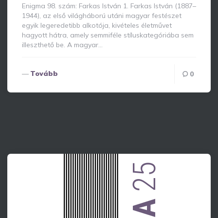
Enigma 98. szám: Farkas István 1. Farkas István (1887–
1944), az első világháború utáni magyar festészet
egyik legeredetibb alkotója, kivételes életművet
hagyott hátra, amely semmiféle stíluskategóriába sem
illeszthető be. A magyar…
Tovább
0
25