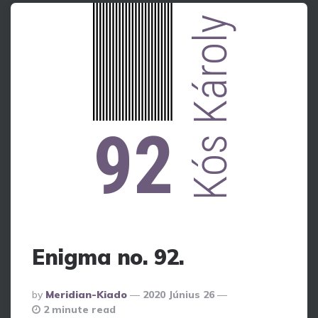
Kós Károly
92
Enigma no. 92.
Posted
By
Meridian-Kiado
2020 Június 26
By
2 minute read