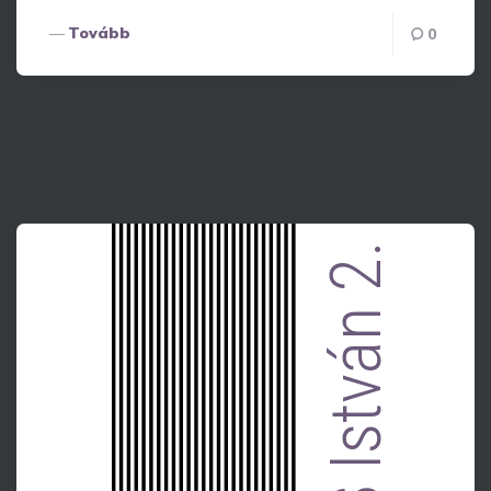
Tovább
0
István 2.