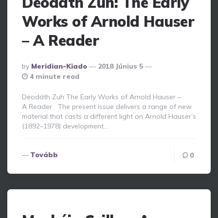
Deodáth Zuh: The Early
Works of Arnold Hauser
– A Reader
Posted
By
Meridian-Kiado
2018 Június 5
By
4 minute read
Deodáth Zuh The Early Works of Arnold Hauser –
A Reader The present issue delivers a range of new
material that casts a different light on Arnold Hauser’s
(1892–1978) development…
Tovább
0