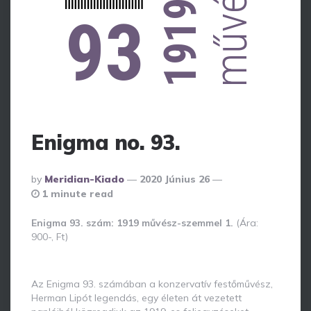
1919
93
Enigma no. 93.
Posted
By
Meridian-Kiado
2020 Június 26
By
1 minute read
Enigma 93. szám: 1919 művész-szemmel 1.
(Ára:
900-, Ft)
Az Enigma 93. számában a konzervatív festőművész,
Herman Lipót legendás, egy életen át vezetett