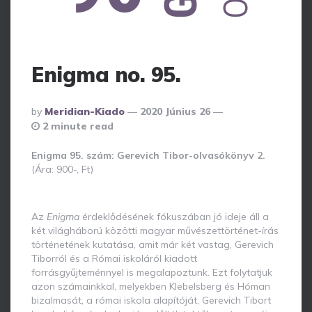
Enigma no. 95.
Posted
By
Meridian-Kiado
2020 Június 26
By
2 minute read
Enigma 95. szám: Gerevich Tibor-olvasókönyv 2.
(Ára: 900-, Ft)
Az
Enigma
érdeklődésének fókuszában jó ideje áll a
két világháború közötti magyar művészettörténet-írás
történetének kutatása, amit már két vastag, Gerevich
Tiborról és a Római iskoláról kiadott
forrásgyűjteménnyel is megalapoztunk. Ezt folytatjuk
azon számainkkal, melyekben Klebelsberg és Hóman
bizalmasát, a római iskola alapítóját, Gerevich Tibort