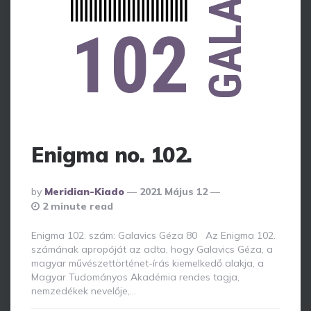
GALAVICS
102
Enigma no. 102.
Posted
By
Meridian-Kiado
2021 Május 12
By
2 minute read
Enigma 102. szám: Galavics Géza 80 Az Enigma 102.
számának apropóját az adta, hogy Galavics Géza, a
magyar művészettörténet-írás kiemelkedő alakja, a
Magyar Tudományos Akadémia rendes tagja,
nemzedékek nevelője,…