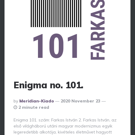
FARKAS
101
Enigma no. 101.
Posted
By
Meridian-Kiado
2020 November 23
By
2 minute read
Enigma 101. szám: Farkas István 2. Farkas István, az
első világháború utáni magyar modernizmus egyik
legeredetibb alkotója, kivételes életművet hagyott