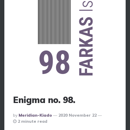
FARKAS
98
Enigma no. 98.
Posted
By
Meridian-Kiado
2020 November 22
By
2 minute read