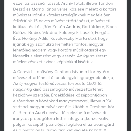
ezzel az összeállítással. Archív fotók, illetve Tandori
Dezső és Marno János versei közlése mellett a kortárs
művészet iránti elkötelezettségünknek megfelelően
felkértünk 15 neves művészettörténészt, művészeti
kritikust és írót (Bán Zoltán András, Bartók Imre, Sipos
Balázs, Radics Viktória, Földényi F. László, Forgács
Éva, Horányi Attila, Kovalovszky Márta stb.), hogy
írjanak egy számukra kiemelten fontos, magyar,
lehetőleg modern vagy kortárs műalkotásról egy
klasszikus elemzést vagy esszét. Az így született
műelemzéseket színes képblokkal kísértük.
A Gerevich-tanítvány Genthon István a Horthy-éra
művészettörténet-írásának egyik legnagyobb alakja,
Az
új
magyar festőművészet története 1800-tól
napjainkig
című összefoglaló művészettörténeti
kézikönyv szerzője. Érdeklődése középpontjában
elsősorban a középkori magyarországi, illetve a XX.
századi magyar művészet állt. Utóbb a Gresham-kör
és Bernáth Aurél nevével fémjelezhető művészeti
irányzat propagátora lett, mintegy a „konzervatív,
polgári középút” pozícióját foglalva el az avantgárd
és a hivatalos kultúrpolitika két véglete között. A