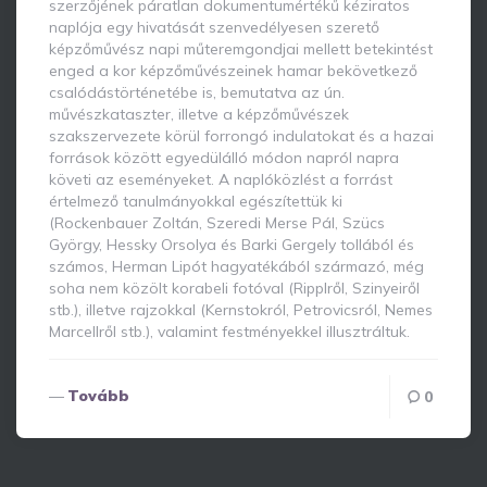
szerzőjének páratlan dokumentumértékű kéziratos
naplója egy hivatását szenvedélyesen szerető
képzőművész napi műteremgondjai mellett betekintést
enged a kor képzőművészeinek hamar bekövetkező
csalódástörténetébe is, bemutatva az ún.
művészkataszter, illetve a képzőművészek
szakszervezete körül forrongó indulatokat és a hazai
források között egyedülálló módon napról napra
követi az eseményeket. A naplóközlést a forrást
értelmező tanulmányokkal egészítettük ki
(Rockenbauer Zoltán, Szeredi Merse Pál, Szücs
György, Hessky Orsolya és Barki Gergely tollából és
számos, Herman Lipót hagyatékából származó, még
soha nem közölt korabeli fotóval (Ripplről, Szinyeiről
stb.), illetve rajzokkal (Kernstokról, Petrovicsról, Nemes
Marcellről stb.), valamint festményekkel illusztráltuk.
Tovább
0