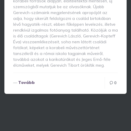
korabeli források alapján, előítéletektől mentesen, új
szemszögből mutatjuk be az olvasóknak. Újabb
Gerevich-számaink megjelenésének apropóját az
adja, hogy sikerült feldolgozni a család birtokában
lévő hagyaték-részt, ebben főképpen levelezés, illetve
rendkívül izgalmas fotóanyag található. Közöljük a ma
is élő családtagok (Gerevich László, Gerevich-Kopteff
Éva) visszaemlékezéseit, soha nem látott családi
fotókat, képeket a korabeli művészettörténet
tanszékről és a római iskola tagjainak műveiről,
továbbá azokat a karikatúrákat és Jeges Ernő-féle
élcműveket, melyek Gerevich Tibort örökítik meg.
Tovább
0