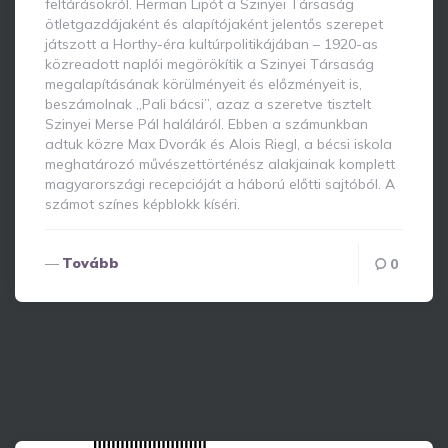
feltárásokról. Herman Lipót a Szinyei Társaság
ötletgazdájaként és alapítójaként jelentős szerepet
játszott a Horthy-éra kultúrpolitikájában – 1920-as
közreadott naplói megörökítik a Szinyei Társaság
megalapításának körülményeit és előzményeit is,
beszámolnak „Pali bácsi”, azaz a szeretve tisztelt
Szinyei Merse Pál haláláról. Ebben a számunkban
adtuk közre Max Dvorák és Alois Riegl, a bécsi iskola
meghatározó művészettörténész alakjainak komplett
magyarországi recepcióját a háború előtti sajtóból. A
számot színes képblokk kíséri.
Tovább
0