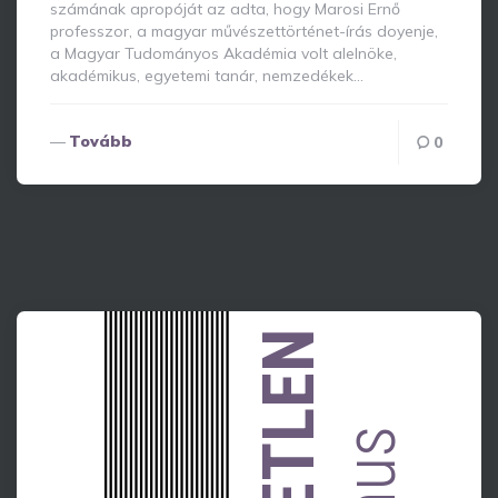
számának apropóját az adta, hogy Marosi Ernő
professzor, a magyar művészettörténet-írás doyenje,
a Magyar Tudományos Akadémia volt alelnöke,
akadémikus, egyetemi tanár, nemzedékek…
Tovább
0