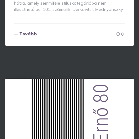
hátra, amely semmiféle stíluskategóriába nem
illeszthető be. 101. számunk, Derkovits-, Mednyánszky-
…
Tovább
0
Ernő 80