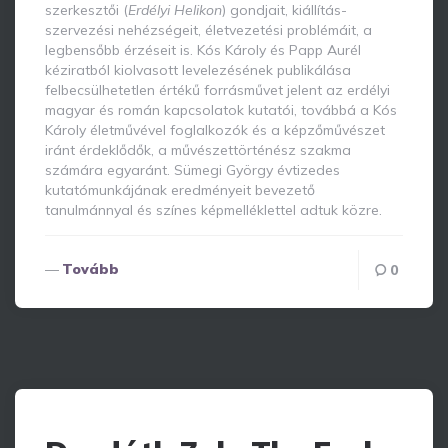
szerkesztői (
Erdélyi Helikon
) gondjait, kiállítás-
szervezési nehézségeit, életvezetési problémáit, a
legbensőbb érzéseit is. Kós Károly és Papp Aurél
kéziratból kiolvasott levelezésének publikálása
felbecsülhetetlen értékű forrásművet jelent az erdélyi
magyar és román kapcsolatok kutatói, továbbá a Kós
Károly életművével foglalkozók és a képzőművészet
iránt érdeklődők, a művészettörténész szakma
számára egyaránt. Sümegi György évtizedes
kutatómunkájának eredményeit bevezető
tanulmánnyal és színes képmelléklettel adtuk közre.
Tovább
0