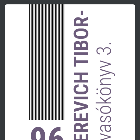
GEREVICH TIBOR-
olvasókönyv 3.
96