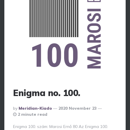
MAROSI
100
Enigma no. 100.
Posted
By
Meridian-Kiado
2020 November 23
By
2 minute read
Enigma 100. szám: Marosi Ernő 80 Az Enigma 100.