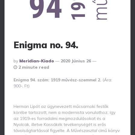
1919
94
Enigma no. 94.
Posted
By
Meridian-Kiado
2020 Június 26
By
2 minute read
Enigma 94. szám: 1919 művész-szemmel 2.
(Ára:
900-, Ft)
Herman Lipót az úgynevezett műcsarnoki festők
körébe tartozott, nem a modernista vonulathoz, így
az 1919-es forradalmi megmozdulásokat és a
Nyolcak, illetve Kassákék tevékenységét is erős
távolságtartással figyelte. A
Művészasztal
című könyv