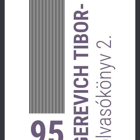
GEREVICH TIBOR-
olvasókönyv 2.
95