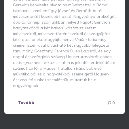
Gerevich képviselte hivatalos művészettel, a Római
iskolával szemben Egry József és Bernáth Aurél
művészete állt közelebb hozzá, Nagybánya örökségét
ápolta. Ünnepi számunkban helyett kapott Genthon
hagyatékából a két háború között született,
művészekről, művészettörténészekről összegyűjtött
kéziratos anekdotagyűjteménye
Vidám tudomány
címmel. Ezen kívül olvasható két nagyobb lélegzetű
tanulmány, Gosztonyi Ferencé Fülep Lajosról, és egy
angol összefoglaló szöveg Hauser Arnoldról: ebben
az
Enigma
nemzetközi szinten is jelentős érdeklődésre
számot tartó, a Hauser fiatalkori írásaiból, első
műkritikáiból és a hagyatékból szemelgető Hauser-
összeállításunkat szemléztük, mutattuk be a
nagyvilágnak.
Tovább
0