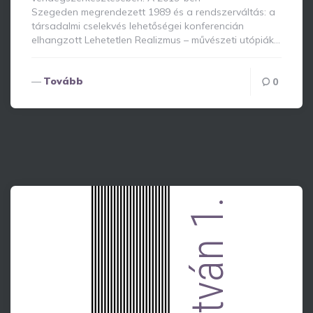
Szegeden megrendezett 1989 és a rendszerváltás: a
társadalmi cselekvés lehetőségei konferencián
elhangzott Lehetetlen Realizmus – művészeti utópiák…
Tovább
0
István 1.