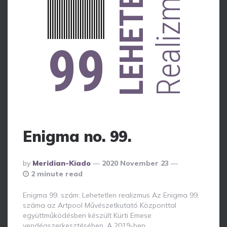
LEHETETLEN
Realizmus
99
Enigma no. 99.
Posted
By
Meridian-Kiado
2020 November 23
By
2 minute read
Enigma 99. szám: Lehetetlen realizmus Az Enigma 99.
száma az Artpool Művészetkutató Központtal
együttműködésben készült Kürti Emese
vendégszerkesztésében. A 2019-ben