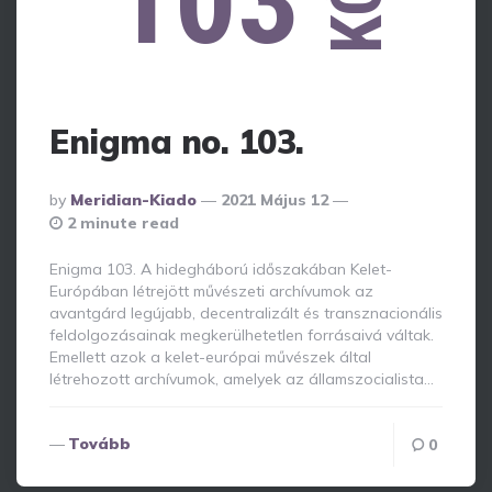
103
Enigma no. 103.
Posted
By
Meridian-Kiado
2021 Május 12
By
2 minute read
Enigma 103. A hidegháború időszakában Kelet-
Európában létrejött művészeti archívumok az
avantgárd legújabb, decentralizált és transznacionális
feldolgozásainak megkerülhetetlen forrásaivá váltak.
Emellett azok a kelet-európai művészek által
létrehozott archívumok, amelyek az államszocialista…
Tovább
0