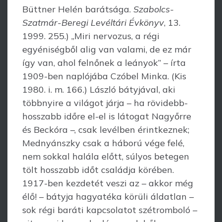
Büttner Helén barátsága.
Szabolcs-
Szatmár-Beregi Levéltári Évkönyv
, 13.
1999. 255.) „Miri nervozus, a régi
egyéniségből alig van valami, de ez már
így van, ahol felnőnek a leányok” – írta
1909-ben naplójába Czóbel Minka. (Kis
1980. i. m. 166.) László bátyjával, aki
többnyire a világot járja – ha rövidebb-
hosszabb időre el-el is látogat Nagyőrre
és Beckóra –, csak levélben érintkeznek;
Mednyánszky csak a háború vége felé,
nem sokkal halála előtt, súlyos betegen
tölt hosszabb időt családja körében.
1917-ben kezdetét veszi az – akkor még
élő! – bátyja hagyatéka körüli áldatlan –
sok régi baráti kapcsolatot szétromboló –