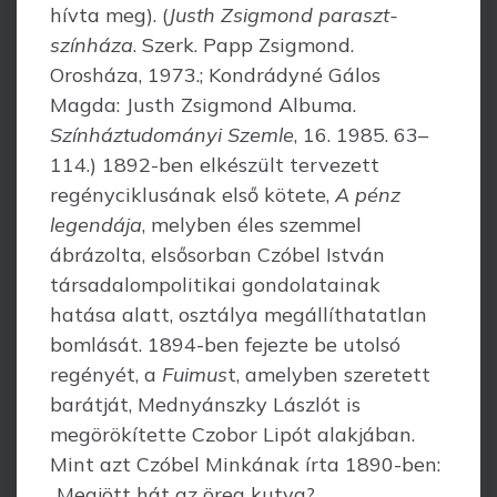
hívta meg). (
Justh Zsigmond paraszt­
színháza
. Szerk. Papp Zsigmond.
Orosháza, 1973.; Kondrádyné Gálos
Magda: Justh Zsigmond Albuma.
Színháztudományi Szemle
, 16. 1985. 63–
114.) 1892-ben elkészült tervezett
regényciklusának első kötete,
A pénz
legendája
, melyben éles szemmel
ábrázolta, elsősorban Czóbel István
társadalompolitikai gondolatainak
hatása alatt, osztálya megállíthatatlan
bomlását. 1894-ben fejezte be utolsó
regényét, a
Fuimus
t, amelyben szeretett
barátját, Mednyánszky Lászlót is
megörökítette Czobor Lipót alakjában.
Mint azt Czóbel Minkának írta 1890-ben:
„Megjött hát az öreg kutya?