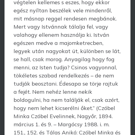
végtelen kellemes s eszes, hogy ekkor
egész nyíltan beszélek vele mindenről,
mit másnap reggel rendesen megbánok.
Mert vagy Istvánnak tálalja fel, vagy
valahogy ellenem használja ki. István
egészen medve a majomketrecben,
legyek után nagyokat üt, különben se lát,
se hall, csak morog. Anyagilag hogy fog
menni, az Isten tudja? Csinos vagyonnal,
tökéletes szabad rendelkezés – de nem
tudják beosztani. Édesapa se törje rajtuk
a fejét. Nem nehéz lenne nekik
boldogulni, ha nem találják el, csak azért,
hogy nem lehet kicserélni őket.” (Czóbel
Minka Czóbel Evelinnek, Nagyőr, 1894.
március 1. és 9. – Margócsy 1988. i. m.
151., 152. és Tálas Anikó: Czóbel Minka és