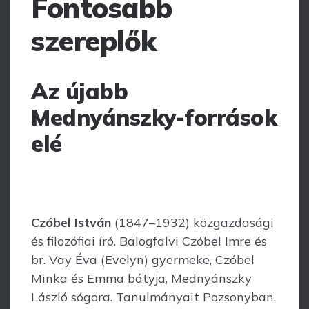
Fontosabb
szereplők
Az újabb
Mednyánszky-források
elé
Czóbel István
(1847–1932) közgazdasági
és filozófiai író. Balogfalvi Czóbel Imre és
br. Vay Éva (Evelyn) gyermeke, Czóbel
Minka és Emma bátyja, Mednyánszky
László sógora. Tanulmányait Pozsonyban,