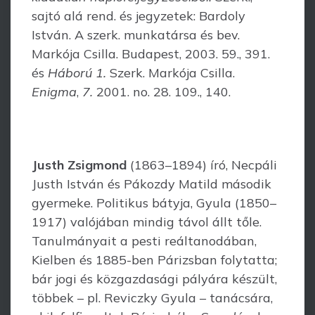
sajtó alá rend. és jegyzetek: Bardoly
István. A szerk. munkatársa és bev.
Markója Csilla. Budapest, 2003. 59., 391.
és
Háború 1.
Szerk. Markója Csilla.
Enigma
,
7.
2001. no. 28. 109., 140.
Justh Zsigmond
(1863–1894) író, Necpáli
Justh
István és Pákozdy Matild második
gyermeke. Politikus bátyja, Gyula (1850–
1917) valójában mindig távol állt tőle.
Tanulmányait a pesti reáltanodában,
Kielben és 1885-ben Párizsban folytatta;
bár jogi és közgazdasági pályára készült,
többek – pl. Reviczky Gyula – tanácsára,