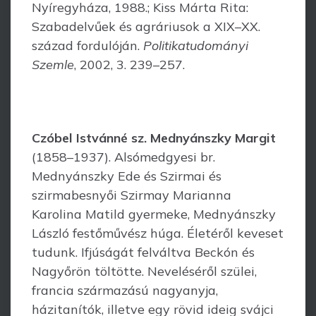
Nyíregyháza, 1988.; Kiss Márta Rita:
Szabadelvűek és agráriusok a XIX–XX.
század fordulóján.
Politikatudományi
Szemle
, 2002, 3. 239–257.
Czóbel Istvánné sz. Mednyánszky Margit
(1858–1937). Alsómedgyesi br.
Mednyánszky Ede és Szirmai és
szirmabesnyői Szirmay Marianna
Karolina Matild gyerme­ke, Mednyánszky
László festőművész húga. Életéről keveset
tudunk. Ifjúságát felváltva Beckón és
Nagyőrön töltötte. Neveléséről szülei,
francia származású nagyanyja,
házitanítók, illetve egy rövid ideig svájci