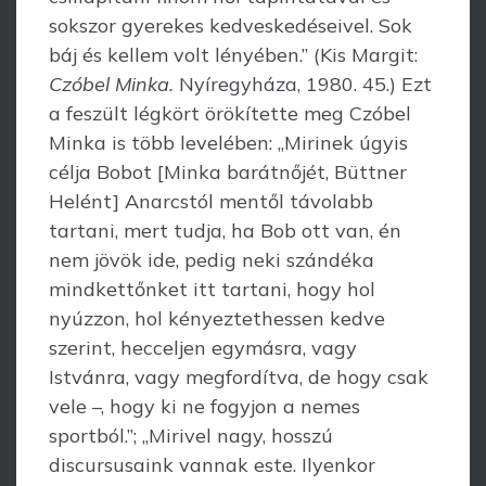
sokszor gyerekes kedves­kedé­seivel. Sok
báj és kellem volt lényében.” (Kis Margit:
Czóbel Minka.
Nyíregy­háza, 1980. 45.) Ezt
a feszült légkört örökítette meg Czóbel
Minka is több levelében: „Mirinek úgyis
célja Bobot [Minka barátnőjét, Büttner
Helént] Anarcstól mentől távolabb
tartani, mert tudja, ha Bob ott van, én
nem jövök ide, pedig neki szándéka
mindkettőnket itt tartani, hogy hol
nyúzzon, hol kényeztethessen kedve
szerint, hecceljen egymásra, vagy
Istvánra, vagy megfordítva, de hogy csak
vele –, hogy ki ne fogyjon a nemes
sportból.”; „Mirivel nagy, hosszú
discursusaink vannak este. Ilyen­kor