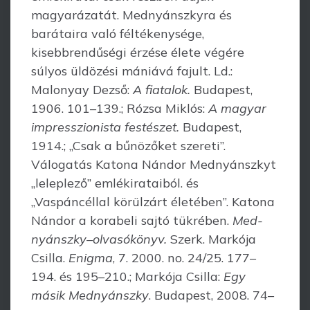
magyarázatát. Mednyánsz­kyra és
barátaira való féltékenysége,
kisebbrendűségi érzése élete végére
súlyos üldözési mániává fajult. Ld.:
Malonyay Dezső:
A fiatalok.
Budapest,
1906. 101–139.; Rózsa Miklós:
A magyar
impresszionista festészet.
Budapest,
1914.; „Csak a bűnö­zőket szereti”.
Válogatás Katona Nándor Mednyánszkyt
„leleplező” emlék­ira­taiból. és
„Vaspáncéllal körülzárt életében”. Katona
Nándor a korabeli sajtó tükré­ben.
Med­
nyánszky–olvasókönyv.
Szerk. Markója
Csilla.
Enigma
, 7. 2000. no. 24/25. 177–
194. és 195–210.; Markója Csilla:
Egy
másik Mednyánszky
. Budapest, 2008. 74–