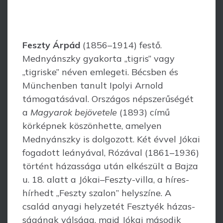
Feszty Árpád
(1856–1914) festő.
Mednyánszky gyakorta „tigris” vagy
„tigriske” néven emlegeti. Bécsben és
Münchenben tanult Ipolyi Arnold
támogatásával. Országos népszerűségét
a
Magyarok bejövetele
(1893) című
körképnek köszönhette, amelyen
Mednyánszky is dolgozott. Két évvel Jókai
fogadott leányával, Rózával (1861–1936)
történt házassága után elkészült a Bajza
u. 18. alatt a Jókai–Feszty-villa, a híres-
hírhedt „Feszty szalon” helyszíne. A
család anyagi helyzetét Fesztyék házas­
ságának válsága, majd Jókai második