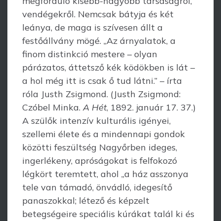
megforduló kisebb-nagyobb társaságról,
vendégekről. Nemcsak bátyja és két
leánya, de maga is szívesen állt a
festőállvány mögé. „Az árnyalatok, a
finom distinkció mestere – olyan
párázatos, áttetsző kék ködökben is lát –
a hol még itt is csak ő tud látni.” – írta
róla Justh Zsigmond. (Justh Zsigmond:
Czóbel Minka.
A Hét
, 1892. január 17. 37.)
A szülők intenzív kulturális igényei,
szellemi élete és a mindennapi gondok
közötti feszültség Nagyőrben ideges,
ingerlékeny, apróságokat is felfokozó
légkört teremtett, ahol „a ház asszonya
tele van támadó, önvádló, idegesítő
panaszokkal; létező és képzelt
betegségeire speciális kúrákat talál ki és