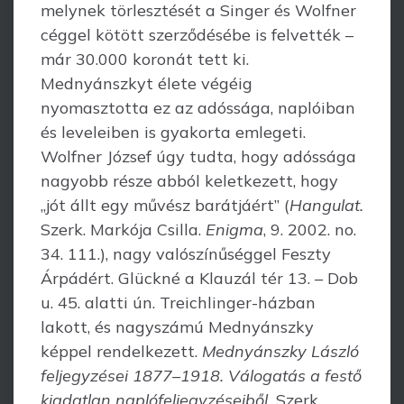
melynek törlesztését a Singer és Wolfner
céggel kötött szerződésébe is felvették –
már 30.000 koronát tett ki.
Mednyánszkyt élete végéig
nyomasztotta ez az adóssága, naplóiban
és leveleiben is gyakorta emlegeti.
Wolfner József úgy tudta, hogy adóssága
nagyobb része abból keletkezett, hogy
„jót állt egy művész barátjáért” (
Hangulat.
Szerk. Markója Csilla.
Enigma
, 9. 2002. no.
34. 111.), nagy valószínűséggel Feszty
Árpádért. Glückné a Klauzál tér 13. – Dob
u. 45. alatti ún. Treichlinger-házban
lakott, és nagyszámú Mednyánszky
képpel rendelkezett.
Mednyánszky László
feljegyzései 1877–1918. Válogatás a festő
kiadatlan naplófeljegyzéseiből.
Szerk.,