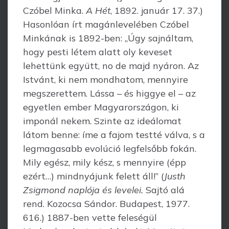
Czóbel Minka.
A Hét
, 1892. január 17. 37.)
Hasonlóan írt magán­levelében Czóbel
Minkának is 1892-ben: „Úgy sajnáltam,
hogy pesti létem alatt oly keveset
lehettünk együtt, no de majd nyáron. Az
Istvánt, ki nem mondhatom, mennyire
megszerettem. Lássa – és higgye el – az
egyetlen ember Magyarországon, ki
imponál nekem. Szinte az ideálomat
látom benne: íme a fajom testté válva, s a
legmagasabb evolúció legfelsőbb fokán.
Mily egész, mily kész, s mennyire (épp
ezért…) mindnyá­junk felett áll!” (
Justh
Zsigmond naplója és levelei.
Sajtó alá
rend. Kozocsa Sándor. Budapest, 1977.
616.) 1887-ben vette feleségül