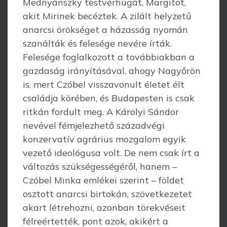
Mednyánszky testvérhúgát, Margitot,
akit Mirinek becéztek. A zilált helyzetű
anarcsi örökséget a házasság nyomán
szanálták és felesége nevére írták.
Felesége foglalkozott a további­akban a
gazdaság irányításával, ahogy Nagyőrön
is, mert Czóbel visszavonult életet élt
családja köré­ben, és Budapesten is csak
ritkán fordult meg. A Károlyi Sándor
nevével fémjelez­hető századvégi
konzervatív agrárius mozgalom egyik
vezető ideológusa volt. De nem csak írt a
változás szükségességéről, hanem –
Czóbel Minka emlékei szerint – földet
osztott anarcsi birtokán, szövetkezetet
akart létrehozni, azonban törekvéseit
félreértették, pont azok, akikért a