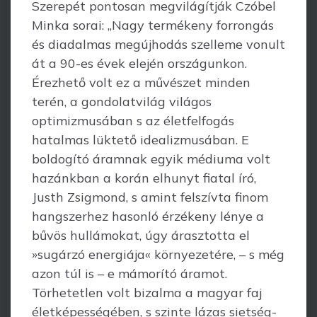
Szerepét pontosan megvilágítják Czóbel
Minka sorai: „Nagy termékeny forrongás
és diadalmas megújhodás szelleme vonult
át a 90-es évek elején országunkon.
Érezhető volt ez a művészet minden
terén, a gondolatvilág világos
optimizmusában s az életfelfogás
hatalmas lüktető idealizmusában. E
boldogító áram­nak egyik médiuma volt
hazánkban a korán elhunyt fiatal író,
Justh Zsigmond, s amint felszívta finom
hangszerhez hasonló érzékeny lénye a
bűvös hullámokat, úgy árasztotta el
»sugárzó energiája« környezetére, – s még
azon túl is – e mámorító áramot.
Törhetetlen volt bizalma a magyar faj
életképességében, s szinte lázas sietség­