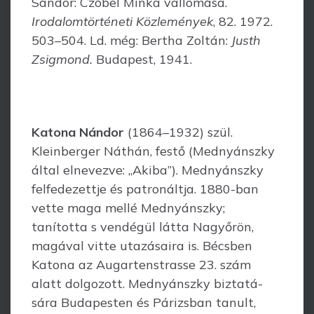
Sándor: Czóbel Minka vallomása.
Irodalom­történeti Közlemények
, 82. 1972.
503–504. Ld. még: Bertha Zoltán:
Justh
Zsigmond.
Budapest, 1941.
Katona Nándor
(1864–1932) szül.
Kleinberger Náthán, festő (Mednyánszky
által elnevezve: „Akiba”). Mednyánszky
felfedezettje és patronáltja. 1880-ban
vette maga mellé Mednyánszky;
tanította s vendégül látta Nagyőrön,
magával vitte utazásaira is. Bécsben
Katona az Augartenstrasse 23. szám
alatt dolgozott. Mednyánszky biztatá­
sára Budapesten és Párizsban tanult,