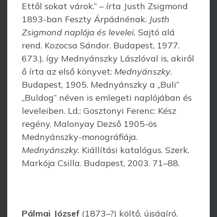
Ettől sokat várok.” – írta Justh Zsigmond
1893-ban Feszty Árpádnénak.
Justh
Zsigmond naplója és levelei.
Sajtó alá
rend. Kozocsa Sándor. Budapest, 1977.
673.), így Mednyánszky Lászlóval is, akiről
ő írta az első könyvet:
Mednyánszky
.
Budapest, 1905. Med­nyánszky a „Buli”
„Buldog” néven is emlegeti naplójában és
leveleiben. Ld.: Gosz­tonyi Ferenc: Kész
regény. Malonyay Dezső 1905-ös
Mednyánszky-mono­grá­fiája.
Mednyánszky.
Kiállítási katalógus. Szerk.
Markója Csilla. Budapest, 2003. 71–88.
Pálmai József
(1873–?) költő, újságíró.