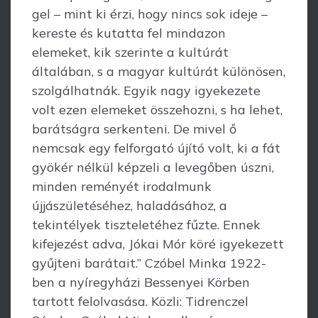
gel – mint ki érzi, hogy nincs sok ideje –
kereste és kutatta fel mindazon
elemeket, kik szerinte a kultúrát
általában, s a magyar kultúrát különösen,
szolgál­hatnák. Egyik nagy igyekezete
volt ezen elemeket összehozni, s ha lehet,
barátságra serkenteni. De mivel ő
nemcsak egy felforgató újító volt, ki a fát
gyökér nélkül képzeli a levegőben úszni,
minden reményét irodalmunk
újjászületéséhez, haladásá­hoz, a
tekintélyek tiszteletéhez fűzte. Ennek
kifejezést adva, Jókai Mór köré igyeke­zett
gyűjteni barátait.” Czóbel Minka 1922-
ben a nyíregyházi Bessenyei Körben
tartott felolvasása. Közli: Tidrenczel