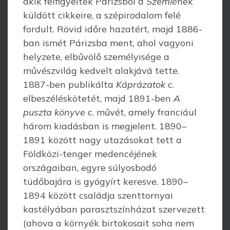
akik felfigyeltek Párizsból a
Szemlé
nek
küldött cikkeire, a szépirodalom felé
fordult. Rövid időre hazatért, majd 1886-
ban ismét Párizsba ment, ahol vagyoni
helyzete, elbűvölő személyisége a
művészvilág kedvelt alakjává tette.
1887-ben publikálta
Káprázatok
c.
elbeszéléskötetét, majd 1891-ben
A
puszta könyve
c. művét, amely franciául
három kiadásban is megjelent. 1890–
1891 között nagy utazásokat tett a
Földközi-tenger medencéjének
országaiban, egyre súlyosbodó
tüdőbajára is gyógyírt keresve. 1890–
1894 között családja szenttornyai
kastélyában parasztszínházat szer­vezett
(ahova a környék birtokosait soha nem