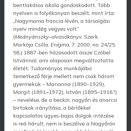
bentlakásos iskola gondoskodott. Több
nyelven is folyékonyan beszélt, mint írta:
„Nagymama francia lévén, a tár­salgási
nyelv mindég vegyes volt.”
(
Mednyánszky–olvasókönyv.
Szerk.
Markója Csilla.
Enigma
, 7. 2000. no. 24/25.
58.) 1887-ben házasodott össze Czóbel
Istvánnal, ami alaposan megváltoztatta
életét. Tudományos munkájába
temetkező férje mellett nem csak három
gyermekük – Marianna (1890–1929),
Margit (1891–1972), István (1895–1916?)
– nevelése, de a beckói, nagyőri és anarcsi
birtokok irányítása, a bérlőkkel
kapcsolatos ügyes-bajos dolgok intézése
is reá hárult, nem is beszélve a Nagyőrön