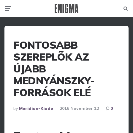
Menu
Searc
FONTOSABB
SZEREPLÕK AZ
ÚJABB
MEDNYÁNSZKY-
FORRÁSOK ELÉ
Posted
By
Meridian-Kiado
2016 November 12
0
By