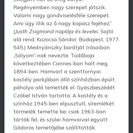
Regényemben nagy szerepet játszik.
Valami nagy gondviselésféle szerepet.
Ami úgy illik az ő nagy kopasz fejéhez.”
(
Justh Zsigmond naplója és levelei.
Sajtó
alá rend. Kozocsa Sándor. Budapest, 1977.
545.) Mednyánszky barátját írásaiban
„Sólyom”-nak nevezte. Tüdőbaja
következtében Cannes-ban halt meg,
1894-ben. Hamvait a szenttornyai
kastély parkjában álló színházban épült
páholya alá temették el. Gyász­beszédét
Czóbel István tartotta. A kastély és a
színház 1945-ben elpusztult, síremlé­két
törmelék temette be; csak 1963-ban
tárták fel, és szülei hamvaival együtt
Gádoros temetőjébe szállították.