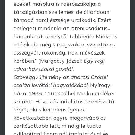
ezeket másokra is ráerőszakolja; a
társalgásban szellemes, de állandóan
támadó harckészsége uralkodik. Ezért
emlegeti mindenki az itteni »sadicus«
hangulatot, amelytől többnyire Minka is
irtózik, de mégis megszokta, szerette az
összegyűlt rokonság, írók, művészek
körében.” (Margócsy József:
Egy régi
udvarház utolsó gazdái.
Szöveggyűjtemény az anarcsi Czóbel
család levéltári hagyatékából
. Nyíregy­
háza, 1988. 116.) Czóbel Minka emlékei
szerint: „Heves és indulatos természetű
férjét, aki sikertelenségének
következtében egyre mogorvább és
zárkózottabb lett, mindig le tudta
csillapítani finom női tapintatával és