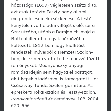
házassága (1899) végletesen szétzilálta,
ezt csak tetézte Feszty nagy állami
megrendeléseinek csökkenése. A festő
kénytelen volt elad­ni villáját s először a
Szív utcába, utóbb a Damjanich, majd a
Rottenbiller utca egyik bérházába
költözött. 1912-ben nagy kiállítást
rendeztek műveiből a Nemzeti Szalon­
ban, de ez nem váltotta be a hozzá fűzött
reményeket. Mednyánszky anyagi
romlása idején sem hagyta el barátját,
akit képek átadásával is támogatott. Ld.:
Császtvay Tünde: Szalon-garnitúra. Az
epreskerti Jókai-szalon és Feszty-szalon
.
Iro­dalom­törté­neti Közlemények
, 108. 2004.
620–656.