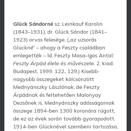
Glück Sándorné
sz. Leinkauf Karolin
(1843–1931), dr. Glück Sándor (1841–
1923) orvos felesége. („az uzsorás
Glückné” – ahogy a Feszty családban
emlegették – ld. Feszty Masa–Ijjas Antal:
Feszty Árpád élete és művészete.
2. kiad.
Budapest, 1999. 122., 129.) Kisebb-
nagyobb összegeket kölcsönzött
Mednyánszky Lászlónak, de Feszty
Árpádnak és feltehetően Malonyay
Dezsőnek is. Mednyánszky adósságainak
összege 1894-ben 1300 koronára rúgott,
de ez az évek során tovább gyarapodott.
1914-ben Glücknével szembeni tartozása,