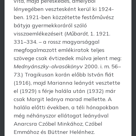
vita, majd pereskedés, amelyből
lényegében vesztesként kerül ki 1924-
ben. 1921-ben közzétette festőművész
bátyja gyer­mekkoráról szóló
visszaemlékezéseit (
Műbarát
, 1. 1921.
331–334. – a rossz ma­gyar­­sággal
megfogalmazott emlékiratok teljes
szövege csak évtizedek múlva jelent meg:
Mednyánszky-olvasókönyv
2000. i. m. 56–
73.) Tragikusan korán előbb István fiát
(1916), majd Marianna leányát vesztette
el (1929) s férje halála után (1932) már
csak Margit leánya marad mellette. A
halála előtti években, a téli hónapokban
még néhányszor ellátogat leányával
Anarcsra Czóbel Minkához, Czóbel
Emmához és Büttner Helénhez.