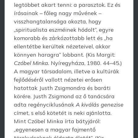
legtöbbet akart tenni: a parasztok. Ez és
írásainak – főleg nagy művének –
visszhangtalansága okozta, hogy
„spiritualista eszméinek hódolt”, egyre
komorabb és zárkózottabb lett és „ha
ellentétbe kerültek nézeteivel, akkor
könnyen haragra” lobbant. (Kis Margit:
Czóbel Minka.
Nyíregyháza, 1980. 44–45.)
A magyar társadalom, illetve a kultúrák
fejlődé­séről vallott nézetei erősen
hatottak Justh Zsigmondra és baráti
körére. Justh Zsigmond az ő tanácsára
adta re­gényciklusának
A kiválás genezise
címet, s első kötetét is neki ajánlotta.
Mint Czóbel Minka írta bátyjáról:
„egyenesen a magyar fajmentő
törekvéseknek áldozta életét”. (Kis