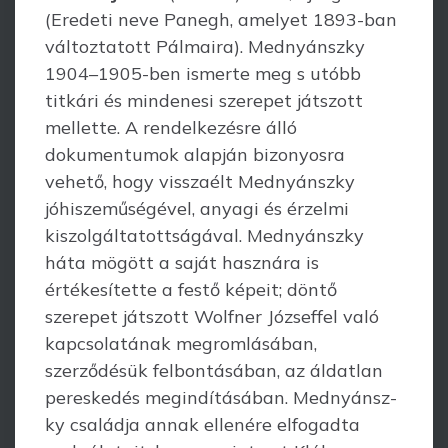
(Eredeti neve Panegh, amelyet 1893-ban
változtatott Pálmaira). Mednyánszky
1904–1905-ben ismerte meg s utóbb
titkári és mindenesi szerepet játszott
mellette. A rendelkezésre álló
dokumentumok alapján bizonyosra
vehető, hogy visszaélt Mednyánszky
jóhiszeműségével, anyagi és érzelmi
kiszolgáltatottságával. Mednyánszky
háta mögött a saját hasznára is
értékesítette a festő képeit; döntő
szerepet játszott Wolfner Józseffel való
kapcsolatának megrom­lásában,
szerződésük felbontásában, az áldatlan
pereskedés megindításában. Med­nyánsz­
ky családja annak ellenére elfogadta