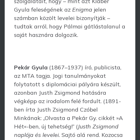
szolgálatait, hogy – mint azt Kláber
Gyula feleségének az
Enigma
jelen
számban közölt levelei bizonyítják –
tudtak arról, hogy Pálmai gátlástalanul a
saját hasznára dolgozik.
Pekár Gyula
(1867–1937) író, publicista,
az MTA tagja. Jogi tanulmányokat
folytatott s diplomáciai pályára készült,
azonban Justh Zsigmond hatására
végképp az irodalom felé fordult. (1891-
ben írta Justh Zsigmond Czóbel
Minkának: „Olvasta a Pekár Gy. cikkét »A
Hét«-ben, új tehetség!” (
Justh Zsigmond
naplója és levelei.
Sajtó alá rend. Kozocsa