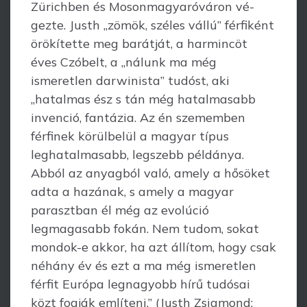
Zürichben és Mosonmagyaróváron vé­
gezte. Justh „zömök, széles vállú” férfiként
örökítette meg barátját, a harmincöt
éves Czóbelt, a „nálunk ma még
ismeretlen darwinista” tudóst, aki
„hatalmas ész s tán még hatal­masabb
invenció, fantázia. Az én szememben
férfinek körülbelül a magyar típus
leghatalmasabb, legszebb példánya.
Abból az anyagból való, amely a hősöket
adta a hazának, s amely a magyar
parasztban él még az evolúció
legmagasabb fokán. Nem tudom, sokat
mondok-e akkor, ha azt állítom, hogy csak
néhány év és ezt a ma még ismeretlen
férfit Európa legnagyobb hírű tudósai
közt fogják említeni.” (Justh Zsigmond: