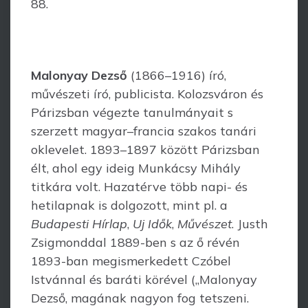
88.
Malonyay Dezső
(1866–1916) író,
művészeti író, publicista. Kolozsváron és
Párizs­ban végezte tanulmányait s
szerzett magyar–francia szakos tanári
oklevelet. 1893–1897 között Párizsban
élt, ahol egy ideig Munkácsy Mihály
titkára volt. Haza­térve több napi- és
hetilapnak is dolgozott, mint pl. a
Budapesti Hírlap
,
Uj Idők
,
Művészet
. Justh
Zsigmonddal 1889-ben s az ő révén
1893-ban megismerkedett Czó­bel
Istvánnal és baráti körével („Malonyay
Dezső, magának nagyon fog tetszeni.