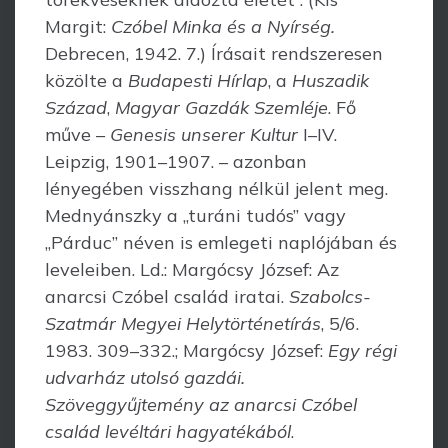
Margit:
Czóbel Minka és a Nyírség.
Debrecen, 1942. 7.) Írásait rendszeresen
közölte a
Budapesti Hírlap
, a
Huszadik
Század
,
Magyar Gazdák Szemléje
. Fő
műve –
Genesis unserer Kultur
I–IV.
Leipzig, 1901–1907. – azonban
lényegében visszhang nélkül jelent meg.
Mednyánszky a „turáni tudós” vagy
„Párduc” néven is emlegeti naplójában és
leveleiben. Ld.: Mar­gócsy József: Az
anarcsi Czóbel család iratai.
Szabolcs-
Szatmár Megyei Helytör­ténetírás
, 5/6.
1983. 309–332.; Margócsy József:
Egy régi
udvarház utolsó gazdái.
Szöveggyűjtemény az anarcsi Czóbel
család levéltári hagyatékából
.