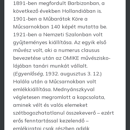
1891-ben megfordult Barbizonban, a
következő években Hollandiában is.
1901-ben a Műbarátok Köre a
Műcsarnokban 140 képét mutatta be.
1921-ben a Nemzeti Szalonban volt
gyűjteményes kiállítása. Az egyik első
művész volt, aki a numerus clausus
bevezetése után az OMIKE művészisko­
lájában tanári munkát vállalt.
(
Egyenlőség
, 1932. augusztus 3. 12.)
Halála után a Műcsarnokban volt
emlékkiállítása. Mednyánszkyval
végletesen megromlott a kap­cso­lata,
aminek vélt és valós elemeket
szétbogozhatatlanul összekeverő – ezért
erős fenntartással kezelendő –
emlékiratai csak részben adják