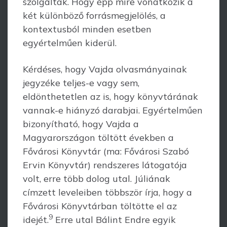
szolgáltak. Hogy épp mire vonatkozik a
két különböző forrásmegjelölés, a
kontextusból minden esetben
egyértelműen kiderül.
Kérdéses, hogy Vajda olvasmányainak
jegyzéke teljes-e vagy sem,
eldönthetetlen az is, hogy könyvtárának
vannak-e hiányzó darabjai. Egyértelműen
bizonyítható, hogy Vajda a
Magyarországon töltött években a
Fővárosi Könyvtár (ma: Fővárosi Szabó
Ervin Könyvtár) rendszeres látogatója
volt, erre több dolog utal. Júliának
címzett leveleiben többször írja, hogy a
Fővárosi Könyvtárban töltötte el az
9
idejét.
Erre utal Bálint Endre egyik