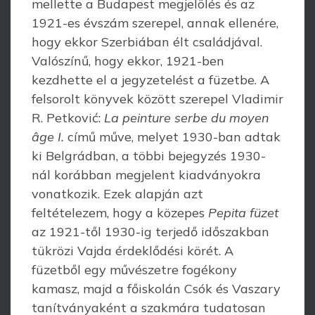
mellette a Budapest megjelölés és az
1921-es évszám szerepel, annak ellenére,
hogy ekkor Szerbiában élt családjával.
Valószínű, hogy ekkor, 1921-ben
kezdhette el a jegyzetelést a füzetbe. A
felsorolt könyvek között szerepel Vladimir
R. Petković:
La peinture serbe du moyen
âge I.
című műve, melyet 1930-ban adtak
ki Belgrádban, a többi bejegyzés 1930-
nál korábban megjelent kiadványokra
vonatkozik. Ezek alapján azt
feltételezem, hogy a közepes
Pepita füzet
az 1921-től 1930-ig terjedő időszakban
tük­rözi Vajda érdeklődési körét. A
füzetből egy művészetre fogékony
kamasz, majd a főiskolán Csók és Vaszary
tanítványaként a szakmára tudatosan