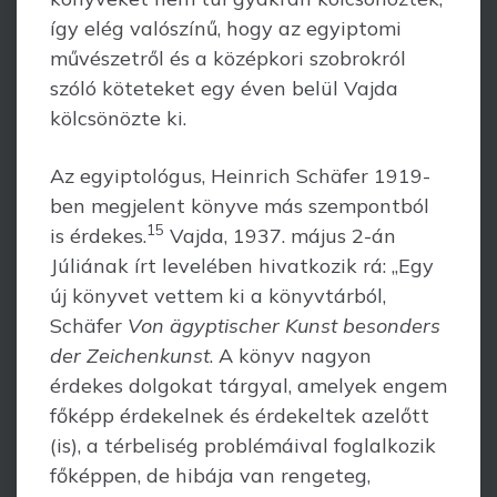
így elég valószínű, hogy az egyiptomi
művészetről és a középkori szob­rokról
szóló köteteket egy éven belül Vajda
kölcsönözte ki.
Az egyiptológus, Heinrich Schäfer 1919-
ben megjelent könyve más szempontból
15
is érdekes.
Vajda, 1937. május 2-án
Júliának írt levelében hivatkozik rá: „Egy
új könyvet vettem ki a könyvtárból,
Schäfer
Von ägyptischer Kunst besonders
der Zeichenkunst
. A könyv nagyon
érdekes dolgokat tárgyal, amelyek engem
főképp érdekelnek és érdekeltek azelőtt
(is), a térbeliség problémáival foglalkozik
főképpen, de hibája van rengeteg,