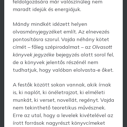
feldolgozására már valószí­nűleg nem
maradt idejük és energiájuk.
Mándy mindkét idézett helyen
olvasmányjegyzéket említ. Az elnevezés
ponto­sításra szorul. Vajda néhány kötet
címét – főleg szépirodalmat – az
Olvasott
könyvek jegyzéke
bejegyzés alatt sorol fel,
de a könyvek jelentős részénél nem
tudhatjuk, hogy valóban elolvasta-e őket.
A festők között sokan vannak, akik írnak
is, ki naplót, ki önéletrajzot, ki elméleti
munkát, ki verset, novellát, regényt. Vajda
nem tekinthető teoretikus művésznek.
Erre az utal, hogy a levelek kivételével az
írott források nagyrészt könyvcímeket