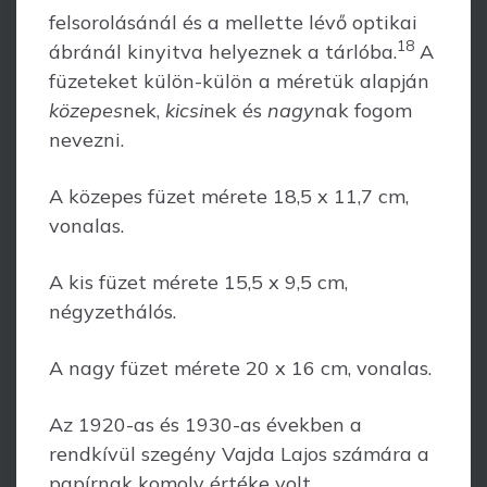
felsorolásánál és a mellette lévő optikai
18
ábránál kinyitva helyeznek a tárlóba.
A
füzeteket külön-külön a méretük alapján
közepes
nek,
kicsi
nek és
nagy
nak fogom
nevezni.
A közepes füzet mérete 18,5 x 11,7 cm,
vonalas.
A kis füzet mérete 15,5 x 9,5 cm,
négyzethálós.
A nagy füzet mérete 20 x 16 cm, vonalas.
Az 1920-as és 1930-as években a
rendkívül szegény Vajda Lajos számára a
papírnak komoly értéke volt.