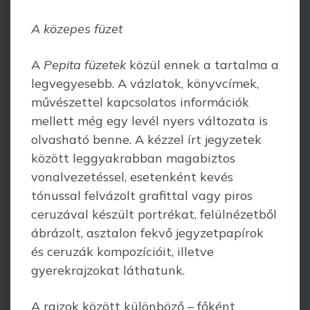
A közepes füzet
A
Pepita füzetek
közül ennek a tartalma a
legvegyesebb. A vázlatok, könyvcímek,
művészettel kapcsolatos információk
mellett még egy levél nyers változata is
ol­vasható benne. A kézzel írt jegyzetek
között leggyakrabban magabiztos
vonalve­ze­téssel, esetenként kevés
tónussal felvázolt grafittal vagy piros
ceruzával készült port­rékat, felülnézetből
ábrázolt, asztalon fekvő jegyzetpapírok
és ceruzák kompozícióit, illetve
gyerekrajzokat láthatunk.
A rajzok között különböző – főként