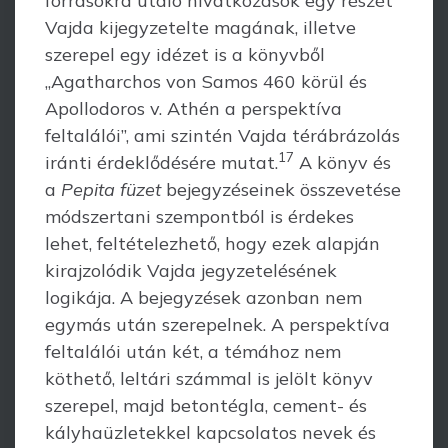
forrásokra utaló hivat­kozások egy részét
Vajda kijegyzetelte magának, illetve
szerepel egy idézet is a könyv­ből
„Agatharchos von Samos 460 körül és
Apollodoros v. Athén a perspektíva
feltalálói”, ami szintén Vajda térábrázolás
17
iránti érdeklődésére mutat.
A könyv és
a
Pepita füzet
bejegyzéseinek összevetése
módszertani szempontból is érdekes
lehet, fel­tételezhető, hogy ezek alapján
kirajzolódik Vajda jegyzetelésének
logikája. A bejegy­zések azonban nem
egymás után szerepelnek. A perspektíva
feltalálói után két, a témához nem
köthető, leltári számmal is jelölt könyv
szerepel, majd betontégla, cement- és
kályhaüzletekkel kapcsolatos nevek és