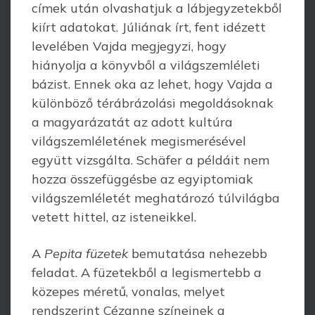
címek után olvashatjuk a lábjegy­zetekből
kiírt adatokat. Júliának írt, fent idézett
levelében Vajda megjegyzi, hogy
hiányolja a könyvből a világszemléleti
bázist. Ennek oka az lehet, hogy Vajda a
különböző térábrázolási megoldásoknak
a magyarázatát az adott kultúra
világszem­léletének megismerésével
együtt vizsgálta. Schäfer a példáit nem
hozza összefüggésbe az egyiptomiak
világszemléletét meghatározó túlvilágba
vetett hittel, az isteneikkel.
A
Pepita füzetek
bemutatása nehezebb
feladat. A füzetekből a legismertebb a
közepes méretű, vonalas, melyet
rendszerint Cézanne színeinek a