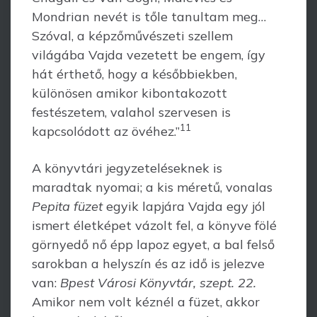
Mondrian nevét is tőle tanultam meg…
Szóval, a képzőművészeti szellem
világába Vajda vezetett be engem, így
hát érthető, hogy a későbbiekben,
különösen amikor kibontakozott
festészetem, valahol szervesen is
11
kapcsolódott az övéhez.”
A könyvtári jegyzeteléseknek is
maradtak nyomai; a kis méretű, vonalas
Pepita füzet
egyik lapjára Vajda egy jól
ismert életképet vázolt fel, a könyve fölé
görnyedő nő épp lapoz egyet, a bal felső
sarokban a helyszín és az idő is jelezve
van:
Bpest Városi Könyvtár, szept. 22.
Amikor nem volt kéznél a füzet, akkor