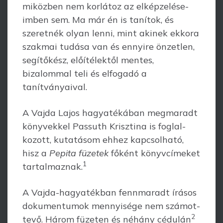
miközben nem korlátoz az elképze­lé­se­
imben sem. Ma már én is tanítok, és
szeretnék olyan lenni, mint akinek ekkora
szakmai tudása van és ennyire önzetlen,
segítőkész, előítélektől mentes,
bizalommal teli és elfogadó a
tanítványaival.
A Vajda Lajos hagyatékában megmaradt
könyvekkel Passuth Krisztina is foglal­
kozott, kutatásom ehhez kapcsolható,
hisz a
Pepita füzetek
főként könyvcí­meket
1
tar­tal­maznak.
A Vajda-hagyatékban fennmaradt írásos
dokumentumok mennyisége nem szá­mot­
2
tevő. Három füzeten és néhány cédulán