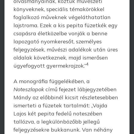
olvasmányainak, köz­tük művészeti
könyveknek, speciális témakörökkel
foglalkozó műveknek végelát­hatatlan
lajstroma. Ezek a kis pepita füzetkék egy
csapásra életközelbe vonják a ben­ne
lapozgató nyomkeresőt, személyes
feljegyzések, művészi adalékok után üres
oldalak következnek, majd ismerősen
4
ügyefogyott gyermekrajzok.”
A monográfia függelékében, a
Noteszlapok
című fejezet lábjegyzetében
Mándy az előbbinél kicsit részletesebben
ismerteti a füzetek tartalmát: „Vajda
Lajos két pe­pita fedelű noteszében
tallózva, a legkülönbözőbb jellegű
feljegyzésekre bukkanunk. Van néhány