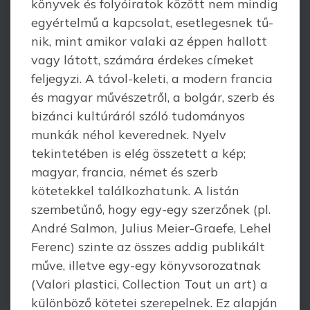
köny­vek és folyóiratok között nem mindig
egyértelmű a kapcsolat, esetlegesnek tű­
nik, mint amikor valaki az éppen hallott
vagy látott, számára érdekes címeket
feljegy­zi. A távol-keleti, a modern francia
és magyar művészetről, a bolgár, szerb és
bizánci kultúráról szóló tudományos
mun­kák néhol keverednek. Nyelv
tekintetében is elég összetett a kép;
magyar, francia, német és szerb
kötetekkel találkozhatunk. A listán
szembetűnő, hogy egy-egy szerző­nek (pl.
André Salmon, Julius Meier-Graefe, Lehel
Ferenc) szinte az összes addig publikált
műve, illetve egy-egy könyvsorozatnak
(Valori plastici, Collection Tout un art) a
különböző kötetei szerepelnek. Ez alap­ján