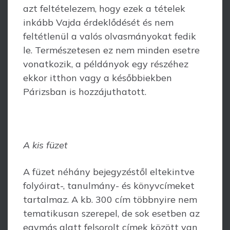
azt feltételezem, hogy ezek a tételek
inkább Vajda érdeklődését és nem
feltétlenül a valós olvasmá­nyokat fedik
le. Termé­szetesen ez nem minden esetre
vonatkozik, a példányok egy részé­hez
ekkor itthon vagy a későbbiekben
Párizsban is hozzájut­ha­tott.
A kis füzet
A füzet néhány bejegyzéstől eltekintve
folyóirat-, tanulmány- és könyvcímeket
tartalmaz. A kb. 300 cím többnyire nem
tematikusan szerepel, de sok esetben az
egymás alatt felsorolt címek között van