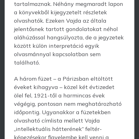
tar­tal­maznak. Néhány megmaradt lapon
a könyvekből kijegyzetelt részletek
olvashatók. Ezeken Vajda az általa
jelentősnek tartott gondolatokat néhol
aláhúzással hangsú­lyozta, de a jegyzetek
között külön interpretáció egyik
olvasmánnyal kapcsolatban sem
található.
A három füzet – a Párizsban eltöltött
éveket kihagyva – közel két évtizedet
ölel fel, 1921-től a harmincas évek
végégig, pontosan nem meghatározható
időpontig. Ugyan­akkor a füzetekben
olvasható címlista mellett Vajda
„intellektuális hátterének” feltér­
képezésekor figyelembe kell venni a