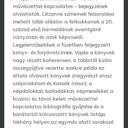
művészettel kapcsolatos – bejegyzések
olvas­hatók. Cézanne színeinek felsorolása
mellett több oldalon is felbukkanak a 20.
század első harmadának avantgárd
irányzatai és azok képviselői.
Legjelentősebbek a füzetben feljegyzett
könyv- és folyóiratcímek. Vajda a könyvek
nagy részét kohe­rensen, a többi­től külön
összegyűjtve vezette; ezekre példa az
általa olvasott könyvek (nagyrészt orosz
szépirodalom és Kassák írásai); a
népdalokkal, balladákkal, népme­sékkel, a
bizánci és távol-keleti művészettel
kapcsolatos bibliográfia gyűjtése és a
bará­taitól kölcsönzött könyvek listája.
Néhány helyen az egymás alatt sorakozó