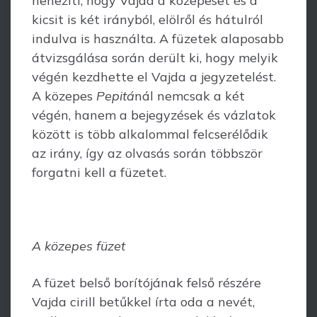
nehezíti, hogy Vajda a közepeset és a
kicsit is két irányból, elölről és hátulról
indulva is használta. A füzetek alaposabb
átvizsgálása során derült ki, hogy melyik
végén kezdhette el Vajda a jegyzetelést.
A közepes
Pepi­tá
nál nemcsak a két
végén, hanem a bejegyzések és vázlatok
között is több alka­lommal felcserélődik
az irány, így az olvasás során többször
forgatni kell a füzetet.
A közepes füzet
A füzet belső borítójának felső részére
Vajda cirill betűkkel írta oda a nevét,