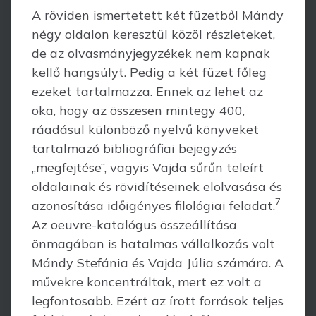
A röviden ismertetett két füzetből Mándy
négy oldalon keresztül közöl rész­le­teket,
de az olvasmányjegyzékek nem kapnak
kellő hangsúlyt. Pedig a két füzet főleg
ezeket tartalmazza. Ennek az lehet az
oka, hogy az összesen mintegy 400,
ráadásul különböző nyelvű könyveket
tartalmazó bibliográfiai bejegyzés
„megfej­tése”, vagyis Vajda sűrűn teleírt
oldalainak és rövidítéseinek elolvasása és
7
azonosítása időigényes filológiai feladat.
Az oeuvre-katalógus összeállítása
önmagában is hatalmas vállal­kozás volt
Mándy Stefánia és Vajda Júlia számára. A
művekre koncentráltak, mert ez volt a
legfontosabb. Ezért az írott források teljes