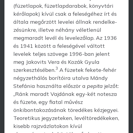
(füzetlapok, füzetlapdarabok, könyvtári
kérőlapok) kívül csak a feleségéhez írt és
általa megőrzött levelei állnak rendelke­
zésünkre, illetve néhány véletlenül
megmaradt levél és levelezőlap. Az 1936
és 1941 között a feleségével váltott
levelek teljes szövege 1996-ban jelent
meg Jakovits Vera és Kozák Gyula
3
szerkesztésében.
A füzetek fekete-fehér
négyzethálós borítóira utalva Mándy
Stefánia használta először a
pepita
jelzőt:
„Ránk maradt Vajdának egy-két notesza
és füzete, egy fiatal művész
önkibontakozásának töredékes kézjegyei.
Teore­tikus jegyzeteken, levéltöredékeken,
kisebb rajzvázlatokon kívül