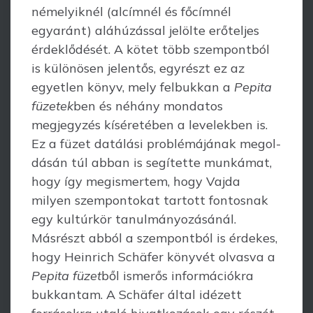
némelyiknél (alcímnél és főcímnél
egyaránt) aláhúzás­sal jelölte erőteljes
érdeklődését. A kötet több szempontból
is különösen jelentős, egyrészt ez az
egyetlen könyv, mely felbukkan a
Pepita
füzetek
ben és néhány mon­da­tos
megjegyzés kíséretében a levelekben is.
Ez a füzet datálási problémájának meg­ol­­
dásán túl abban is segítette munkámat,
hogy így megismertem, hogy Vajda
milyen szempontokat tartott fontosnak
egy kultúrkör tanulmányozásánál.
Másrészt abból a szempontból is érdekes,
hogy Heinrich Schäfer könyvét olvasva a
Pepita füzet
ből ismerős információkra
bukkantam. A Schäfer által idézett