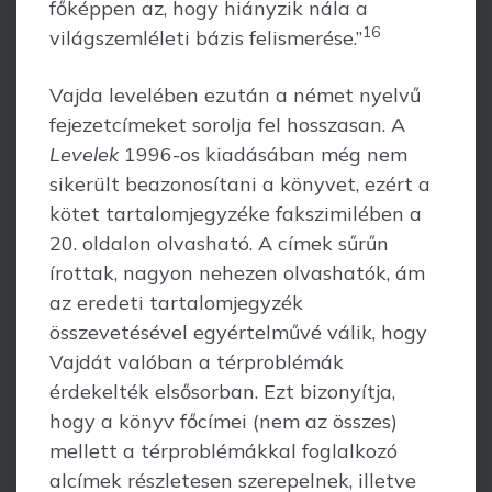
főképpen az, hogy hiányzik nála a
16
világszemléleti bázis felismerése.”
Vajda levelében ezután a német nyelvű
fejezetcímeket sorolja fel hosszasan. A
Levelek
1996-os kiadásában még nem
sikerült beazonosítani a könyvet, ezért a
kötet tartalomjegyzéke fakszimilében a
20. oldalon olvasható. A címek sűrűn
írottak, na­gyon nehezen olvashatók, ám
az eredeti tartalomjegyzék
összevetésével egyér­tel­művé válik, hogy
Vajdát valóban a térproblémák
érdekelték elsősorban. Ezt bizonyítja,
hogy a könyv főcímei (nem az összes)
mellett a térproblémákkal foglalkozó
alcímek részletesen szerepelnek, illetve