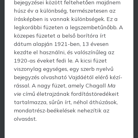
bejegyzései között feltehetően majdnem
húsz év a különbség, természetesen az
írásképben is vannak különbségek. Ez a
legkorábbi füzeten a legszembetűnőbb. A
közepes füzetet a belső borítóra írt
dátum alapján 1921-ben, 13 évesen
kezdte el használni, és valószínűleg az
1920-as éveket fedi le. A kicsi füzet
viszonylag egységes, egy szerb nyelvű
bejegyzés olvasható Vajdáétól elérő kézí­
rással. A nagy füzet, amely Chagall
Ma
vie
című élet­rajzának fordítástöredékeit
tartal­mazza, sűrűn írt, néhol áthúzások,
mondatrész-be­éke­lések nehezítik az
olvasást.