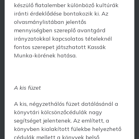
készülő fiatal­ember különböző kultúrák
iránti érdeklődése bontakozik ki. Az
olvasmánylistában jelentős
mennyiségben szereplő avantgárd
irányzatokkal kapcsolatos tételeknél
fontos szere­pet játszhatott Kassák
Munka-körének hatása.
A kis füzet
A kis, négyzethálós füzet datálásánál a
könyvtári kölcsönzőcédulák nagy
segítséget jelentenek. Az említett, a
könyvben kialakított fülekbe helyezhető
cédulák mellett a könyvek belső