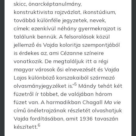
skicc, önarcképtanulmány,
konstruktivista rajzvázlat, ikonstúdium,
to­vábbá különféle jegyzetek, nevek,
címek: ezenkívül néhány gyermekrajzot is
találunk bennük. A felsorolások közül
jellemző és Vajda koloritja szempontjából
is érdekes az, ami Cézanne színeire
vonatkozik. De megtaláljuk itt a régi
magyar városok ősi elnevezését és Vajda
Lajos különböző korszakaiból származó
5
olvasmányjegyzéket is.”
Mándy tehát két
füzetről ír többet, de valójában három
füzet van. A harma­dikban Chagall
Ma vie
című önéletrajzának részletét olvashatjuk
Vajda fordításában, amit 1936 tavaszán
6
készített.