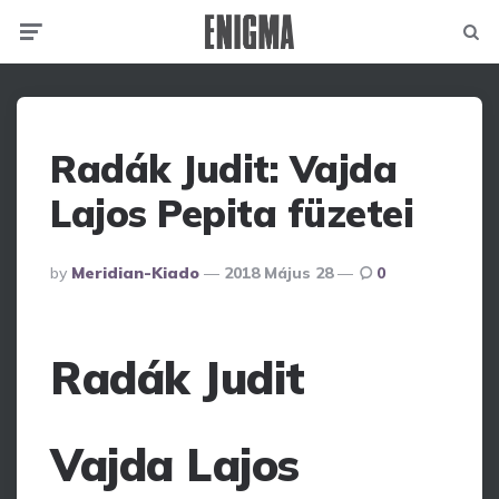
Menu
Searc
Radák Judit: Vajda
Lajos Pepita füzetei
Posted
By
Meridian-Kiado
2018 Május 28
0
By
Radák Judit
Vajda Lajos