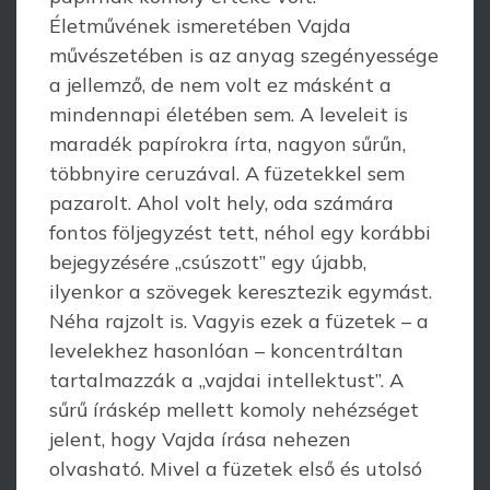
Életművének ismeretében Vajda
művészetében is az anyag sze­gényessége
a jellemző, de nem volt ez másként a
mindennapi életében sem. A leveleit is
maradék papírokra írta, nagyon sűrűn,
többnyire ceruzával. A füzetekkel sem
paza­rolt. Ahol volt hely, oda számára
fontos följegyzést tett, néhol egy korábbi
bejegyzésére „csúszott” egy újabb,
ilyenkor a szövegek keresztezik egymást.
Néha rajzolt is. Vagyis ezek a füzetek – a
levelekhez hasonlóan – koncentráltan
tartalmaz­zák a „vajdai intel­lektust”. A
sűrű íráskép mellett komoly nehézséget
jelent, hogy Vajda írása nehezen
olvasható. Mivel a füzetek első és utolsó