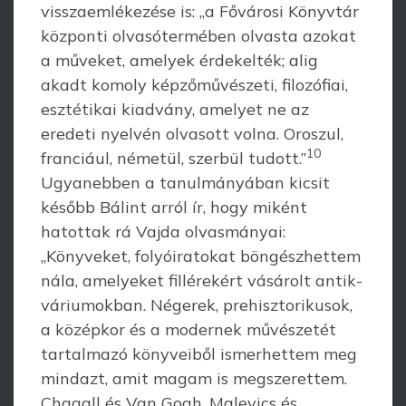
visszaemlékezése is: „a Fővárosi Könyvtár
központi olvasótermében olvasta azokat
a műveket, amelyek érdekelték; alig
akadt komoly kép­zőművészeti, filozófiai,
esztétikai kiadvány, amelyet ne az
eredeti nyelvén olva­sott volna. Oroszul,
10
franciául, németül, szerbül tudott.”
Ugyanebben a tanul­má­nyában kicsit
később Bálint arról ír, hogy miként
hatottak rá Vajda olvasmányai:
„Könyveket, folyóiratokat böngészhettem
nála, amelyeket fillérekért vásárolt antik­
váriumokban. Négerek, pre­hisztorikusok,
a középkor és a modernek művészetét
tartalmazó könyveiből ismer­het­tem meg
mindazt, amit magam is megszerettem.
Chagall és Van Gogh, Malevics és