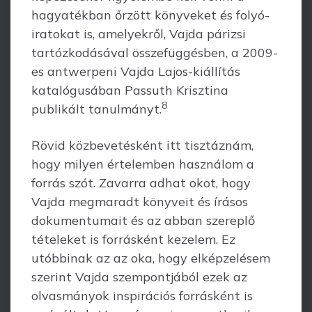
hagyatékban őrzött könyveket és folyó­
ira­tokat is, amelyekről, Vajda párizsi
tartózkodásával összefüggésben, a 2009-
es antwer­peni Vajda Lajos-kiállítás
katalógusában Passuth Krisztina
8
publikált tanulmányt.
Rövid közbevetésként itt tisztáznám,
hogy milyen értelemben használom a
forrás szót. Zavarra adhat okot, hogy
Vajda megmaradt könyveit és írásos
dokumentumait és az abban szereplő
tételeket is forrásként kezelem. Ez
utóbbinak az az oka, hogy elképzelésem
szerint Vajda szempontjából ezek az
olvasmányok inspirációs forrás­ként is