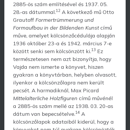
2885-ös szám említésével és 1937. 05.
12
28.-as dátummal.
A követ­ke­ző mű Otto
Grautoff
Formertrümmerung und
Formaufbau in der Bildenden Kunst
című
műve, amelyet kölcsönzőcédulája alapján
1936 október 23-a és 1942. március 7-e
13
között senki sem kölcsönzött ki.
Ez
természetesen nem azt bizonyítja, hogy
Vajda nem ismerte a könyvet, hiszen
gyakran a könyvtárban, helyben olvasott,
ilyenkor a köl­csönzőlapra nem került
pecsét. A harmadiknál, Max Picard
Mittelalterliche Holzfiguren
című művénél
a 2885-ös szám mellé az 1938. 03. 20-as
14
dátum van bepe­csételve.
A
kölcsönzőlapok adataiból kiderül, hogy a
köny­veket nem túl gyakran kölcsönözték,