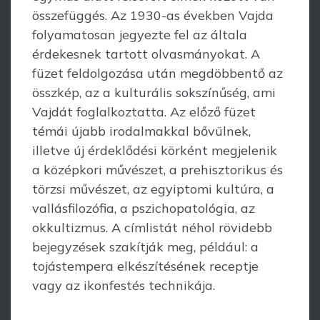
összefüggés. Az 1930-as években Vajda
folya­matosan jegyezte fel az általa
érdekesnek tartott olvasmányokat. A
füzet feldol­gozása után megdöbbentő az
összkép, az a kulturális sokszínűség, ami
Vajdát foglal­koztatta. Az előző füzet
témái újabb irodalmakkal bővülnek,
illetve új érdeklődési körként megjelenik
a középkori művészet, a prehisztorikus és
törzsi művészet, az egyip­tomi kultúra, a
vallásfilozófia, a pszichopatológia, az
okkultizmus. A címlistát néhol rövidebb
bejegyzések szakítják meg, például: a
tojástempera elkészítésének receptje
vagy az ikonfestés technikája.