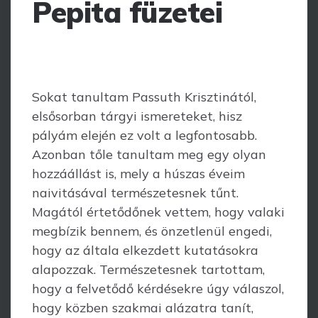
Pepita füzetei
Sokat tanultam Passuth Krisztinától,
elsősorban tárgyi ismereteket, hisz
pályám elején ez volt a legfontosabb.
Azonban tőle tanultam meg egy olyan
hozzáállást is, mely a húszas éveim
naivitásával természetesnek tűnt.
Magától értetődőnek vettem, hogy valaki
megbízik bennem, és önzetlenül engedi,
hogy az általa elkezdett kuta­tásokra
alapozzak. Természetesnek tartottam,
hogy a felvetődő kérdésekre úgy vála­szol,
hogy közben szakmai alázatra tanít,