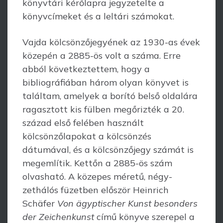
könyvtári kérő­lapra jegyzetelte a
könyvcímeket és a leltári számokat.
Vajda kölcsönzőjegyének az 1930-as évek
közepén a 2885-ös volt a száma. Erre
abból következtettem, hogy a
bibliográfiában három olyan könyvet is
találtam, ame­lyek a borító belső oldalára
ragasztott kis fülben megőrizték a 20.
század első felé­ben használt
kölcsönzőlapokat a kölcsönzés
dátumával, és a kölcsönzőjegy számát is
meg­említik. Kettőn a 2885-ös szám
olvasható. A közepes méretű, négy­
zethálós füzet­ben először Heinrich
Schäfer
Von ägyptischer Kunst besonders
der Zeichenkunst
című könyve szerepel a