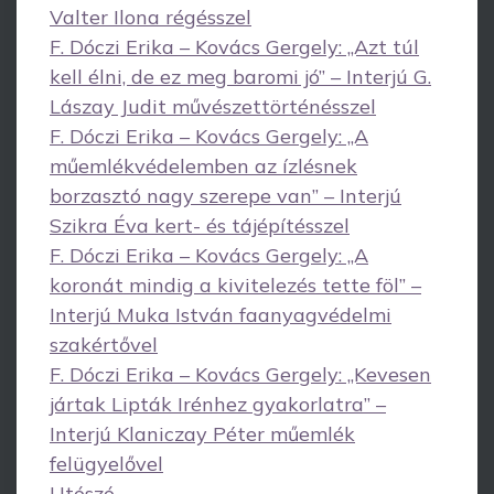
Valter Ilona régésszel
F. Dóczi Erika – Kovács Gergely: „Azt túl
kell élni, de ez meg baromi jó” – Interjú G.
Lászay Judit művészettörténésszel
F. Dóczi Erika – Kovács Gergely: „A
műemlékvédelemben az ízlésnek
borzasztó nagy szerepe van” – Interjú
Szikra Éva kert- és tájépítésszel
F. Dóczi Erika – Kovács Gergely: „A
koronát mindig a kivitelezés tette föl” –
Interjú Muka István faanyagvédelmi
szakértővel
F. Dóczi Erika – Kovács Gergely: „Kevesen
jártak Lipták Irénhez gyakorlatra” –
Interjú Klaniczay Péter műemlék
felügyelővel
Utószó