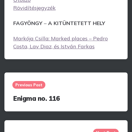
Rövidítésjegyzék
FAGYÖNGY
–
A KITÜNTETETT HELY
Markója Csilla: Marked places – Pedro
Costa, Lav Diaz, és István Farkas
Post
navigation
Previous Post
Enigma no. 116