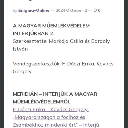
Posted
By
Enigma-Online
2024 Október 2
0
By
A MAGYAR MŰEMLÉKVÉDELEM
INTERJÚKBAN 2.
Szerkesztette: Markója Csilla és Bardoly
István
Vendégszerkesztők: F. Dóczi Erika, Kovács
Gergely
MERIDIÁN – INTERJÚK A MAGYAR
MŰEMLÉKVÉDELEMRŐL
F. Dóczi Erika – Kovács Gergely:
„Magyarországon a focihoz és
Zsámbékhoz mindenki ért” – Interjú