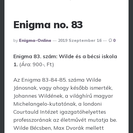
Enigma no. 83
Posted
By
Enigma-Online
2019 Szeptember 16
0
By
Enigma 83. szám: Wilde és a bécsi iskola
1.
(Ára: 900-, Ft)
Az Enigma 83-84-85. száma Wilde
Jánosnak, vagy ahogy később ismerték,
Johannes Wildének, a világhírű magyar
Michelangelo-kutatónak, a londoni
Courtauld Intézet igazgatóhelyettes
professzorának az életművét mutatja be.
Wilde Bécsben, Max Dvorák mellett