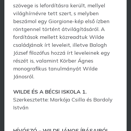
szövege is lefordításra került, mellyel
világhírnévre tett szert, s melyben
beszámol egy Giorgione-kép első ízben
röntgennel történt átvilágításáról. A
fordítások mellett közreadtuk Wilde
családjának írt leveleit, illetve Balogh
József filozófus hozzá írt leveleinek egy
részét is, valamint Körber Ágnes
monografikus tanulmányát Wilde
Jánosról.
WILDE ÉS A BÉCSI ISKOLA 1.
Szerkesztette: Markója Csilla és Bardoly
István
HÍVÓSZÓ – WILDE JÁNOS ÍRÁSAIBÓL