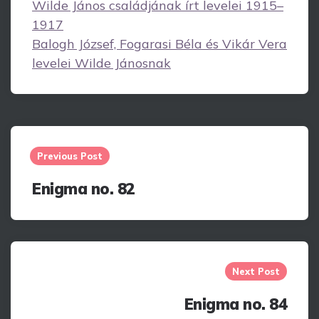
Wilde János családjának írt levelei 1915–
1917
Balogh József, Fogarasi Béla és Vikár Vera
levelei Wilde Jánosnak
Post
navigation
Previous Post
Enigma no. 82
Next Post
Enigma no. 84