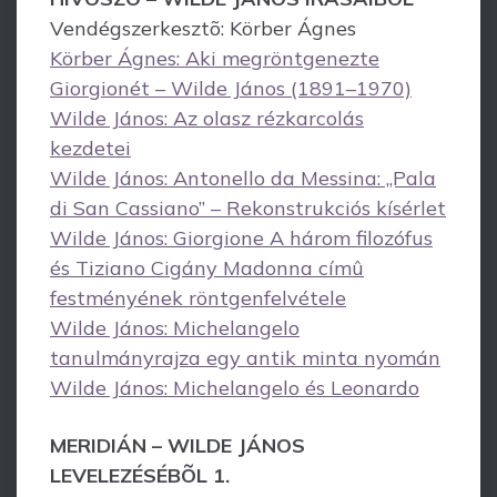
Vendégszerkesztõ: Körber Ágnes
Körber Ágnes: Aki megröntgenezte
Giorgionét – Wilde János (1891–1970)
Wilde János: Az olasz rézkarcolás
kezdetei
Wilde János: Antonello da Messina: „Pala
di San Cassiano” – Rekonstrukciós kísérlet
Wilde János: Giorgione A három filozófus
és Tiziano Cigány Madonna címû
festményének röntgenfelvétele
Wilde János: Michelangelo
tanulmányrajza egy antik minta nyomán
Wilde János: Michelangelo és Leonardo
MERIDIÁN – WILDE JÁNOS
LEVELEZÉSÉBÕL 1.