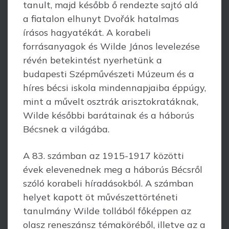
tanult, majd később ő rendezte sajtó alá
a fiatalon elhunyt Dvořák hatalmas
írásos hagyatékát. A korabeli
forrásanyagok és Wilde János levelezése
révén betekintést nyerhetünk a
budapesti Szépművészeti Múzeum és a
híres bécsi iskola mindennapjaiba éppúgy,
mint a művelt osztrák arisztokratáknak,
Wilde későbbi barátainak és a háborús
Bécsnek a világába.
A 83. számban az 1915-1917 közötti
évek elevenednek meg a háborús Bécsről
szóló korabeli híradásokból. A számban
helyet kapott öt művészettörténeti
tanulmány Wilde tollából főképpen az
olasz reneszánsz témaköréből, illetve az a