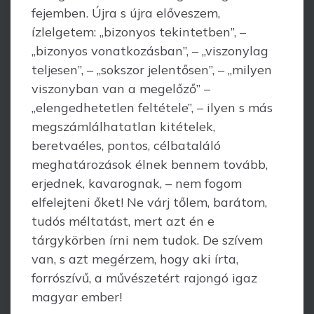
fejemben. Újra s újra előveszem,
ízlelgetem: „bizonyos tekintetben”, –
„bizonyos vonatkozásban”, – „viszonylag
teljesen”, – „sok­szor jelentősen”, – „milyen
viszonyban van a megelőző” –
„elengedhetetlen felté­tele”, – ilyen s más
megszámlálhatatlan kitételek,
beretvaéles, pontos, célbataláló
meghatározások élnek bennem tovább,
erjednek, kavarognak, – nem fogom
elfelej­teni őket! Ne várj tőlem, barátom,
tudós méltatást, mert azt én e
tárgykörben írni nem tudok. De szívem
van, s azt megérzem, hogy aki írta,
forrószívű, a művészetért rajongó igaz
magyar ember!