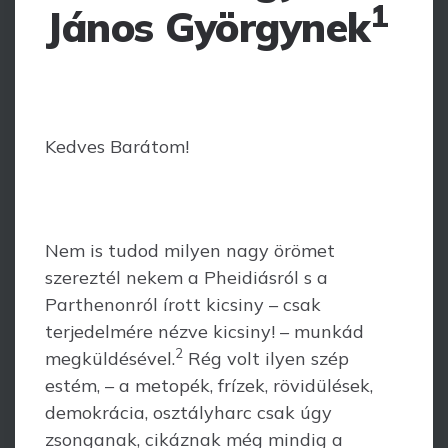
1
János Györgynek
Kedves Barátom!
Nem is tudod milyen nagy örömet
szereztél nekem a Pheidiásról s a
Parthenonról írott kicsiny – csak
terjedelmére nézve kicsiny! – munkád
2
megküldésével.
Rég volt ilyen szép
estém, – a metopék, frízek, rövidülések,
demokrácia, osztályharc csak úgy
zsonganak, cikáznak még mindig a