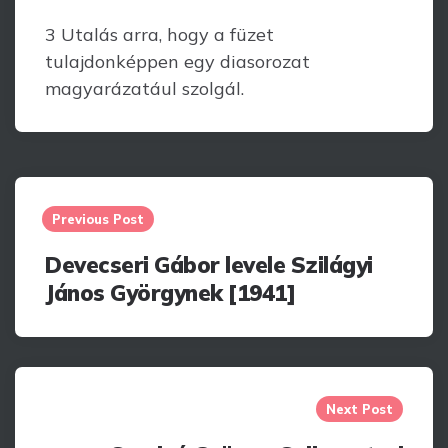
3 Utalás arra, hogy a füzet
tulajdonképpen egy diasorozat
magyarázatául szolgál.
Post
navigation
Previous Post
Devecseri Gábor levele Szilágyi
János Györgynek [1941]
Next Post