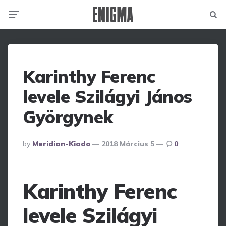
Menu
Searc
Karinthy Ferenc
levele Szilágyi János
Györgynek
Posted
By
Meridian-Kiado
2018 Március 5
0
By
Karinthy Ferenc
levele Szilágyi