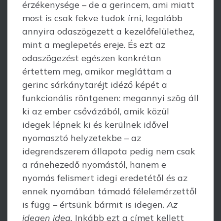
érzékenysége – de a gerincem, ami miatt
most is csak fekve tudok írni, legalább
annyira odaszögezett a kezelőfelülethez,
mint a meglepetés ereje.
És ezt az
odaszögezést egészen konkrétan
értettem meg, amikor megláttam a
gerinc sárkány­taréjt idéző képét a
funkcionális röntgenen: megannyi szög áll
ki az ember csővázából, amik közül
idegek lépnek ki és kerülnek idővel
nyomasztó helyzetekbe – az
idegrendszerem állapota pedig nem csak
a ránehezedő nyomástól, hanem e
nyomás felismert idegi eredetétől és az
ennek nyomában támadó félelemérzettől
is függ – értsünk bármit is idegen.
Az
idegen ideg.
Inkább ezt a címet kellett