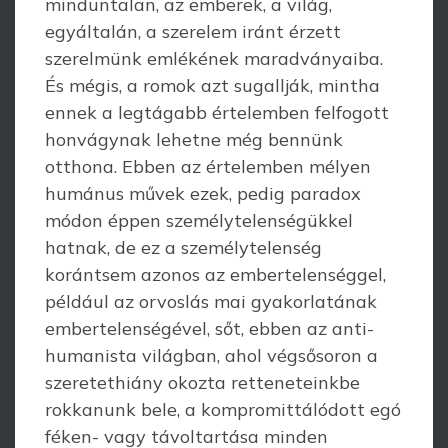
minduntalan, az emberek, a világ,
egyáltalán, a szerelem iránt érzett
szerelmünk em­lé­kének maradványaiba.
És mégis, a romok azt sugallják, mintha
ennek a legtágabb értelemben felfogott
honvágynak lehetne még bennünk
otthona. Ebben az érte­lem­ben mélyen
humánus művek ezek, pedig paradox
módon éppen személytelen­ségükkel
hatnak, de ez a személytelenség
korántsem azonos az embertelenséggel,
például az orvoslás mai gyakorlatának
embertelenségével, sőt, ebben az anti­
humanista világban, ahol végsősoron a
szeretethiány okozta retteneteinkbe
rokka­nunk bele, a kompro­mittálódott egó
féken- vagy távoltartása minden