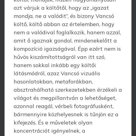
azt várjuk a költőtől, hogy az „igazat
mondja, ne a valódit”, és bizony Vancsó
költő, költő abban az értelemben, hogy
nem a valódival foglalkozik, hanem azzal,
amit ő igaznak gondol, mindenekelőtt a
kompozíció igazságával. Épp ezért nem is
hűvös kiszámítottságról van itt szó,
hanem sokkal inkább egy költői
látásmódról, azaz Vancsó vizuális
hasonlatokban, metaforákban,
absztrahálható szerkezetekben érzékeli a
világot és megpillantván a lehetőséget,
azonnal reagál, vérbeli fotográfusként,
bármennyire közhelyesnek is tűnjön ez a
kife­jezés. És e műveletek olyan
koncentrációt igényelnek, a