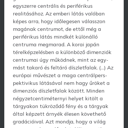
egyszerre centrális és periférikus
realitásához. Az emberi látás valóban
képes arra, hogy időlegesen válasszon
magának centrumot, de ettől még a
periférikus látás mindkét különálló
centruma megmarad. A korai japán
térelképzelésben a különböző dimenziók
centrumai úgy működnek, mint az egy­
mást takaró és feltáró díszletfalak. (…) Az
európai művészet a maga centrálpers­
pektivikus látásával nem hagy űröket a
dimenziós díszletfalak között. Minden
négyzetcentiméternyi helyet kitölt a
tárgyakon tükröződő fény és a tárgyak
által képzett árnyék élesen követhető
gradációival. Azt mondja, hogy a világ