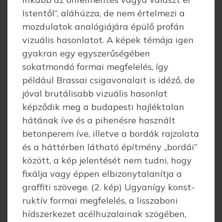
Istentől”, aláhúzza, de nem értelmezi a
mozdulatok analógiájára épülő profán
vizuális hasonlatot. A képek témája igen
gyakran egy egyszerűségében
sokatmondó formai megfelelés, így
például Brassai csiga­vonalait is idéző, de
jóval brutálisabb vizuális hasonlat
képződik meg a buda­pesti hajléktalan
hátának íve és a pihenésre használt
betonperem íve, illetve a bordák rajzolata
és a háttérben látható építmény „bordái”
között, a kép jelentését nem tudni, hogy
fixálja vagy éppen elbizonytalanítja a
graffiti szövege. (2. kép) Ugyanígy konst­
ruktív formai megfelelés, a lisszaboni
hídszerkezet acélhuzalainak szögében,