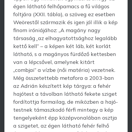
égen látható felhőpamacs a fű világos
foltjára (XXII. tábla), a szöveg ez esetben
Weörestől származik és igen jól illik a kép
finom iró­niájához: „A magány nagy
társaság¸az elhagyatottsághoz legalább
kettő kell” – a képen két láb, két korlát
látható, s a magányos fürdőző kettesben
van a lépcsővel, amelynek kitárt
„combjai” a vízbe (női matéria) vezetnek.
Még összetettebb metafora a 2003-ban
az Adrián készített kép tárgya: a fehér
hajótest a távolban látható fekete sziget
fordítottja formailag, de miközben a hajó­
test­nek támaszkodó férfi mintegy a kép
tengelyeként épp középvonalában osztja
a szigetet, az égen látható fehér felhő