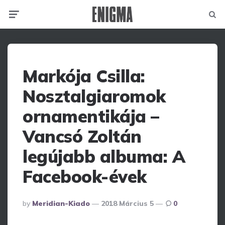
Menu
Searc
Markója Csilla:
Nosztalgiaromok
ornamentikája –
Vancsó Zoltán
legújabb albuma: A
Facebook-évek
Posted
By
Meridian-Kiado
2018 Március 5
0
By