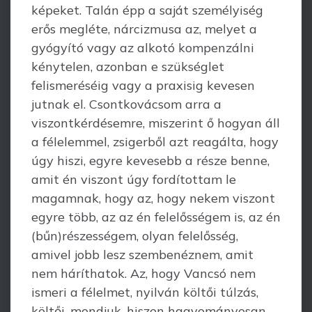
képeket. Talán épp a saját személyiség
erős meg­léte, nárcizmusa az, melyet a
gyógyító vagy az alkotó kompenzálni
kénytelen, azon­ban e szükséglet
felismeréséig vagy a praxisig kevesen
jutnak el. Csontkovácsom arra a
viszontkérdésemre, miszerint ő hogyan áll
a félelemmel, zsigerből azt reagálta, hogy
úgy hiszi, egyre kevesebb a része benne,
amit én viszont úgy fordítottam le
magamnak, hogy az, hogy nekem viszont
egyre több, az az én felelősségem is, az én
(bűn)részességem, olyan felelősség,
amivel jobb lesz szembenéznem, amit
nem háríthatok. Az, hogy Vancsó nem
ismeri a félelmet, nyilván költői túlzás,
költői, mondjuk, hiszen hagyományosan