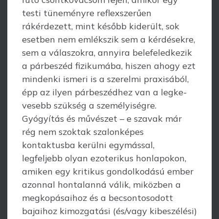
testi tüneményre reflexszerűen
rákérdezett, mint később kiderült, sok
esetben nem emlékszik sem a kérdésekre,
sem a válaszokra, annyira belefeledkezik
a párbeszéd fizikumába, hiszen ahogy ezt
mindenki ismeri is a szerelmi praxisából,
épp az ilyen párbeszédhez van a legke­
vesebb szükség a személyiségre.
Gyógyítás és művészet – e szavak már
rég nem szoktak szalonképes
kontaktusba kerülni egymással,
legfeljebb olyan ezoterikus honlapokon,
amiken egy kritikus gondolkodású ember
azonnal hontalanná válik, miközben a
megkopásaihoz és a becsontosodott
bajaihoz kimozgatási (és/vagy kibeszélési)