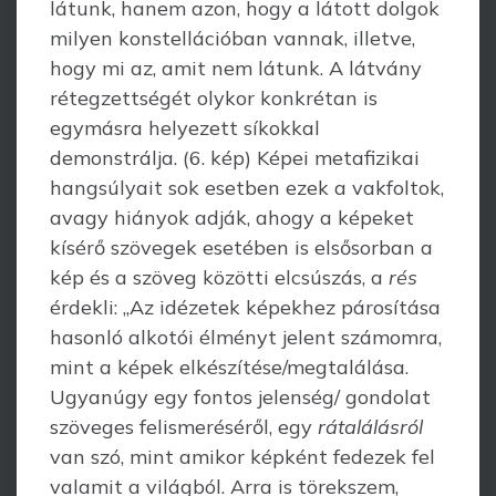
látunk, hanem azon, hogy a látott dolgok
milyen konstellációban vannak, illetve,
hogy mi az, amit nem látunk. A látvány
réteg­zett­ségét olykor konkrétan is
egymásra helyezett síkokkal
demonstrálja. (6. kép) Képei metafizikai
hangsúlyait sok esetben ezek a vakfoltok,
avagy hiányok adják, ahogy a képeket
kísérő szövegek esetében is elsősorban a
kép és a szöveg közötti elcsúszás, a
rés
érdekli: „Az idézetek képekhez párosítása
hasonló alkotói élményt jelent számomra,
mint a képek elkészítése/megtalálása.
Ugyanúgy egy fontos jelenség/ gondolat
szöveges felismeréséről, egy
rátalálásról
van szó, mint amikor képként fedezek fel
valamit a világból. Arra is törekszem,