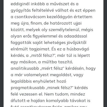
eddiginél inkább a művészet és a
gyógyítás feltételévé válhat és ezt éppen
a csontkovácsom kezelőágyán értettem
meg újra, finom, de határozott ujjai
között, melyek oly személytelenül, mégis
olyan erős figyelemmel és odaadással
faggatták saját lehetséges jövőjüktől
elrémült tagjaimat. És ez a húsbavágó
kérdés, a „mitől félsz?”, már túl is lépett
egy másikon, a múltba taszító,
analitikusabb „miért félsz” kérdésén, hogy
a már valamelyest megoldást, vagy
legalábbis enyhületet hozó
pragmatikusabb „minek félsz?” kérdés
felé vezessen el. Nem tudom, mindez
áfutott-e hajdan komolyabb távokat is
futó csontkovácsom fején, amikor egy