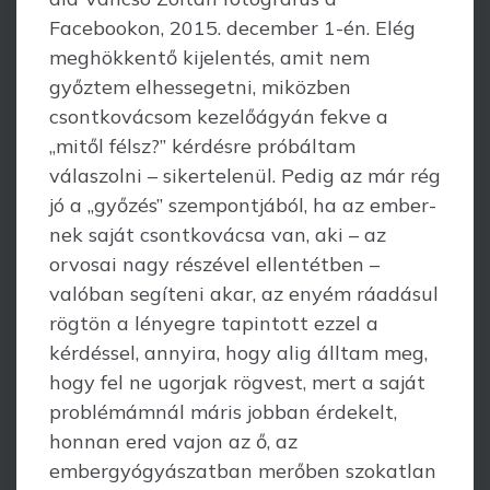
Facebookon, 2015. december 1-én. Elég
meghökkentő kijelentés, amit nem
győztem elhessegetni, miközben
csontkovácsom kezelőágyán fekve a
„mitől félsz?” kérdésre próbáltam
válaszolni – sikertelenül. Pedig az már rég
jó a „győzés” szempontjából, ha az em­ber­
nek saját csontkovácsa van, aki – az
orvosai nagy részével ellentétben –
valóban segíteni akar, az enyém ráadásul
rögtön a lényegre tapintott ezzel a
kérdéssel, annyi­ra, hogy alig álltam meg,
hogy fel ne ugorjak rögvest, mert a saját
problémámnál máris jobban érdekelt,
honnan ered vajon az ő, az
embergyógyászatban merőben szokatlan