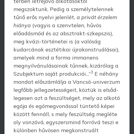
térben létrejövő alkotásoktól
megszoktunk. Pedig a személytelennek
tűnő erős nyelvi jelenlét,
a privát érzelem
hiánya
(vagyis a szenvtelen, hűvös
előadásmód és az absztrakt-szkepszis),
meg kvázi-történetei is (a valóság
kudarcának esztétikai újrakonstruálásai),
amelyek mind a forma immanens
megnyilvánulásainak tűnnek, kizárólag a
3
Szubjektum saját produkciói…”
E néhány
mondat előszámlálja a Vancsó-univerzum
legfőbb jellegzetességeit, köztük is elsőd­
legesen azt a feszültséget, mely az alkotó
egója és egómegvonással tüntető képei
között fennáll, s mely feszültség megléte
oly vonzóvá, egyszersmind forróvá teszi e
különben hűvösen megkonstruált