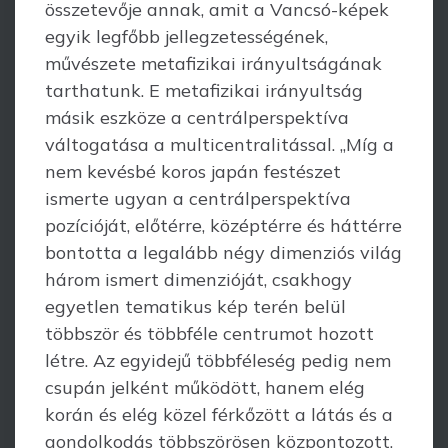
összetevője annak, amit a Vancsó-képek
egyik legfőbb jellegzetességének,
művészete metafizikai irányultságának
tarthatunk. E metafizikai irányultság
másik eszköze a centrálperspektíva
váltogatása a multicentralitással. „Míg a
nem kevésbé koros japán festészet
ismerte ugyan a centrálperspektíva
pozícióját, előtérre, középtérre és háttérre
bontotta a legalább négy dimenziós világ
három ismert dimenzióját, csakhogy
egyetlen tematikus kép terén belül
többször és több­féle centrumot hozott
létre. Az egyidejű többféleség pedig nem
csupán jelként működött, hanem elég
korán és elég közel férkőzött a látás és a
gondolkodás többszörösen központozott,