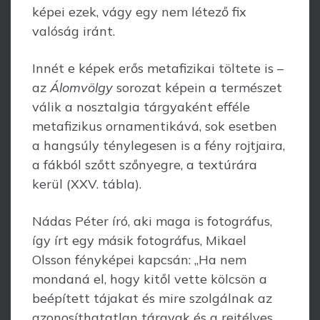
képei ezek, vágy egy nem létező fix
valóság iránt.
Innét e képek erős metafizikai töltete is –
az
Álomvölgy
sorozat képein a természet
válik a nosztalgia tárgyaként efféle
metafizikus ornamentikává, sok esetben
a hangsúly ténylegesen is a fény rojtjaira,
a fákból szőtt szőnyegre, a textúrára
kerül (XXV. tábla).
Nádas Péter író, aki maga is fotográfus,
így írt egy másik fotográfus, Mikael
Olsson fényképei kapcsán: „Ha nem
mondaná el, hogy kitől vette kölcsön a
beépített tájakat és mire szolgálnak az
azonosíthatatlan tárgyak és a rejtélyes