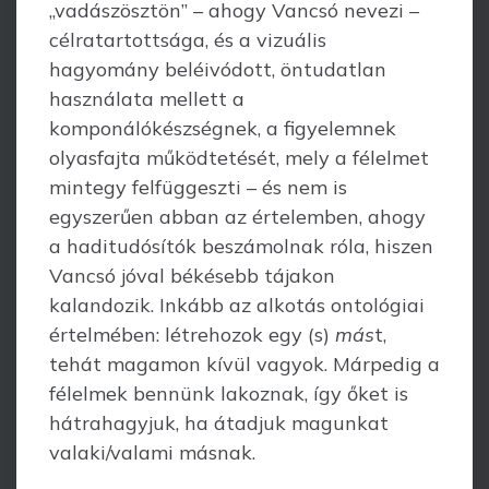
„vadászösztön” – ahogy Vancsó nevezi –
célratartottsága, és a vizuális
hagyomány beléivódott, öntudatlan
használata mellett a
komponálókészségnek, a figyelemnek
olyasfajta működtetését, mely a félelmet
mintegy felfüggeszti – és nem is
egyszerűen abban az értelemben, ahogy
a haditudósítók beszámolnak róla, hiszen
Vancsó jóval békésebb tájakon
kalandozik. Inkább az alkotás ontológiai
értelmében: létrehozok egy (s)
más
t,
tehát magamon kívül vagyok. Márpedig a
félelmek bennünk lakoznak, így őket is
hátrahagyjuk, ha átadjuk magunkat
valaki/valami másnak.