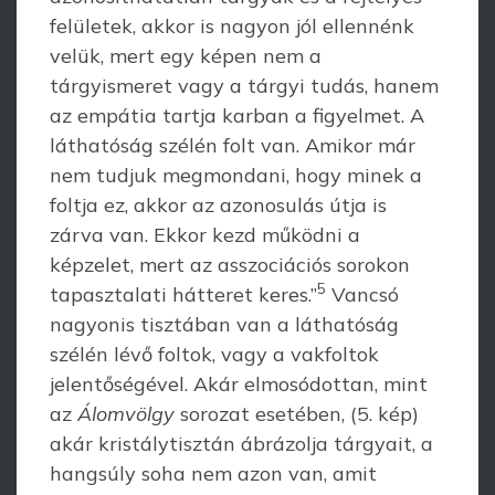
felü­letek, akkor is nagyon jól ellennénk
velük, mert egy képen nem a
tárgyismeret vagy a tárgyi tudás, hanem
az empátia tartja karban a figyelmet. A
láthatóság szélén folt van. Amikor már
nem tudjuk megmondani, hogy minek a
foltja ez, akkor az azonosulás útja is
zárva van. Ekkor kezd működni a
képzelet, mert az asszociációs sorokon
5
tapasztalati hátteret keres.”
Vancsó
nagyonis tisztában van a láthatóság
szélén lévő foltok, vagy a vakfoltok
jelentőségével. Akár elmosódottan, mint
az
Álomvölgy
sorozat esetében, (5. kép)
akár kristálytisztán ábrázolja tárgyait, a
hang­súly soha nem azon van, amit