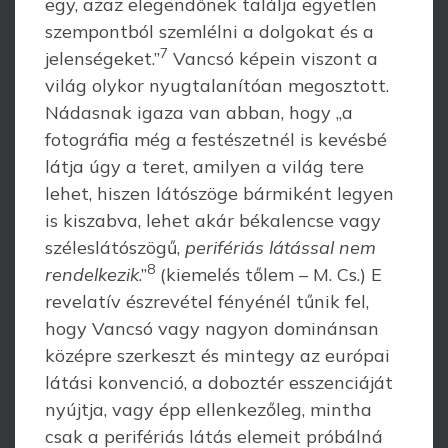
egy, azaz elegendőnek találja egyetlen
szempontból szemlélni a dolgokat és a
7
jelenségeket.”
Vancsó képein viszont a
világ olykor nyugtalanítóan megosztott.
Nádasnak igaza van abban, hogy „a
fotográfia még a festészetnél is kevésbé
látja úgy a teret, amilyen a világ tere
lehet, hiszen látószöge bármiként legyen
is kiszabva, lehet akár békalencse vagy
széleslátószögű,
perifériás látással nem
8
rendelkezik
.”
(kiemelés tőlem – M. Cs.) E
revelatív észrevétel fényénél tűnik fel,
hogy Vancsó vagy nagyon dominánsan
középre szerkeszt és mintegy az európai
látási konvenció, a doboztér esszenciáját
nyújtja, vagy épp ellenkezőleg, mintha
csak a perifériás látás elemeit próbálná