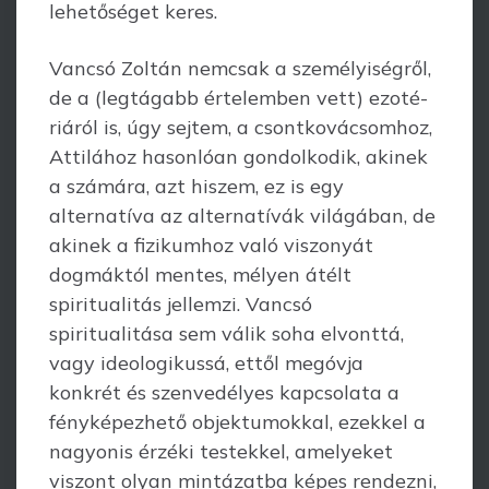
lehetőséget keres.
Vancsó Zoltán nemcsak a személyiségről,
de a (legtágabb értelemben vett) ezoté­
riáról is, úgy sejtem, a csontkovácsomhoz,
Attilához hasonlóan gondolkodik, akinek
a számára, azt hiszem, ez is egy
alternatíva az alternatívák világában, de
akinek a fizikumhoz való viszonyát
dogmáktól mentes, mélyen átélt
spiritualitás jellemzi. Vancsó
spiritualitása sem válik soha elvonttá,
vagy ideologikussá, ettől megóvja
konkrét és szenvedélyes kapcsolata a
fényképezhető objektumokkal, ezekkel a
nagyonis érzéki testekkel, amelyeket
viszont olyan mintázatba képes rendezni,