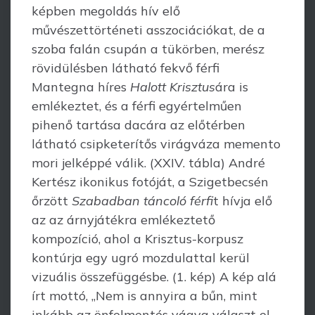
képben megoldás hív elő
művészettörténeti asszociációkat, de a
szoba falán csupán a tükör­ben, merész
rövidülésben látható fekvő férfi
Mantegna híres
Halott Krisztus
ára is
emlékeztet, és a férfi egyértelműen
pihenő tartása dacára az előtérben
látható csipke­terítős virágváza memento
mori jelképpé válik. (XXIV. tábla) André
Kertész ikonikus fotóját, a Szigetbecsén
őrzött
Szabadban táncoló férfi
t hívja elő
az az árnyjátékra emlékeztető
kompozíció, ahol a Krisztus-korpusz
kontúrja egy ugró mozdulattal kerül
vizuális összefüggésbe. (1. kép) A kép alá
írt mottó, „Nem is annyira a bűn, mint
inkább az önfelmentés vágya választ el