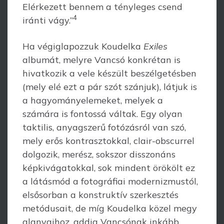
Elérkezett bennem a tényleges csend
4
iránti vágy.”
Ha végiglapozzuk Koudelka
Exiles
albumát, melyre Vancsó konkrétan is
hivat­kozik a vele készült beszélgetésben
(mely elé ezt a pár szót szánjuk), látjuk is
a hagyományelemeket, melyek a
számára is fontossá váltak. Egy olyan
taktilis, anyag­szerű fotózásról van szó,
mely erős kontrasztokkal, clair-obscurrel
dolgozik, merész, sokszor disszonáns
képkivágatokkal, sok mindent örökölt ez
a látásmód a fotográfiai modernizmustól,
elsősorban a konstruktív szerkesztés
metódusait, de míg Koudelka közel megy
alanyaihoz, addig Vancsónak inkább