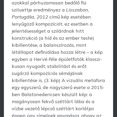
azokkal párhuzamosan bedőlő fiú
sziluettje eredményez a
Lisszabon,
Portugália, 2012
című kép esetében
lenyűgöző kompozíciót, ez esetben a
jelentésességet a szilárdnak hitt
konstrukció (a híd és az ember teste)
kibillentése, a balanszírozás, mint
létállapot definiálása hozza létre – a kép
egyben a Hervé-féle épületfotók klasszi­
kusan nyugodt, stabilitást és erőt
sugárzó kompozíciós sémájának
kibillentése is. (3. kép) A vizuális metafora
egy egyszerű, de nagyszerű esete a 2015-
ben Balaton­edericsen készült kép: a
magányosan fekvő széttárt lába és a
vízbe vezető lépcső széttárt korlátjai
éppen úgy rímelnek egymásra, ahogy az