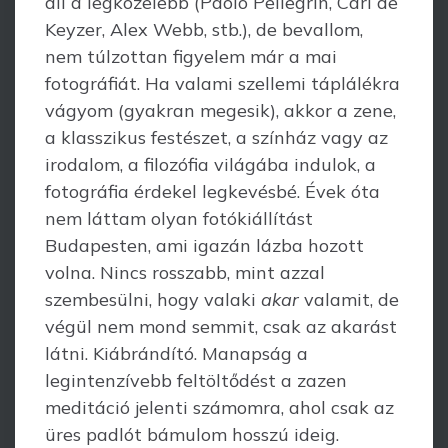
áll a legközelebb (Paolo Pellegrin, Carl de
Keyzer, Alex Webb, stb.), de bevallom,
nem túlzottan figyelem már a mai
fotográfiát. Ha valami szellemi táplálékra
vágyom (gyakran megesik), akkor a zene,
a klasszikus festészet, a színház vagy az
irodalom, a filozófia világába indulok, a
fotográfia érdekel legkevésbé. Évek óta
nem láttam olyan fotókiállítást
Budapesten, ami igazán lázba hozott
volna. Nincs rosszabb, mint azzal
szembesülni, hogy valaki
akar
valamit, de
végül nem mond semmit, csak az akarást
látni. Kiábrándító. Manapság a
legintenzívebb feltöltődést a zazen
meditáció jelenti számomra, ahol csak az
üres padlót bámulom hosszú ideig.