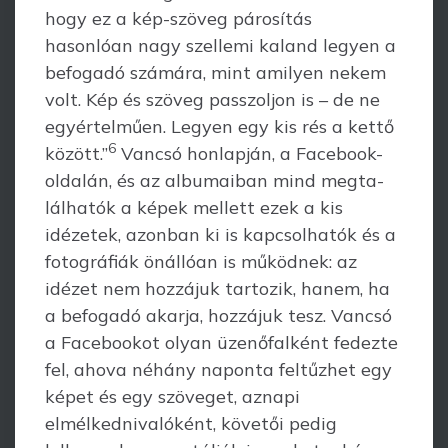
hogy ez a kép-szöveg párosítás
hasonlóan nagy szellemi kaland legyen a
befogadó számára, mint amilyen nekem
volt. Kép és szöveg passzoljon is – de ne
egyértelműen. Legyen egy kis rés a kettő
6
között.”
Vancsó honlapján, a Facebook-
oldalán, és az albumaiban mind megta­
lál­hatók a képek mellett ezek a kis
idézetek, azonban ki is kapcsolhatók és a
fotográ­fiák önállóan is működnek: az
idézet nem hozzájuk tartozik, hanem, ha
a befogadó akarja, hozzájuk tesz. Vancsó
a Facebookot olyan üzenőfalként fedezte
fel, ahova néhány naponta feltűzhet egy
képet és egy szöveget, aznapi
elmélkednivalóként, követői pedig