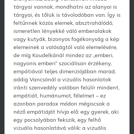
tárgyai vannak, mondhatni az alanyai is
tárgyai, és tőlük is távolodóban van. Így is
feltűnnek közös elemek, absztrahálódó,
ismeretlen lényekké váló emberalakok
vagy kutyák, bizonyos fogékonyság a kép
elemeinek a valóságtól való elemelésére,
de míg Koudelkánál mindez az „emberi,
nagyonis emberi” szociálisan érzékeny,
empátiával teljes dimenziójában marad,
addig Vancsónál a vizuális hasonlatok
iránti szenvedély való­ban felülír mindent,
empátiát, humánumot, félelmet – ez
azonban paradox módon mégiscsak a
néző empátiáját hívja elő: egy gyerek, aki
egy pocsolyában fekszik, egy felhő
vizuális hasonlatává válik: a vizuális