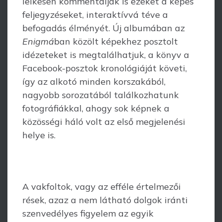
lelkesen kommentálják is ezeket a képes
feljegyzéseket, interaktívvá téve a
befogadás élményét. Új albumában az
Enigmá
ban közölt képekhez posztolt
idézeteket is megtalálhatjuk, a könyv a
Facebook-posztok kronológiáját követi,
így az alkotó minden korszakából,
nagyobb sorozatából találkozhatunk
fotográfiákkal, ahogy sok képnek a
közösségi háló volt az első megjelenési
helye is.
A vakfoltok, vagy az efféle értelmezői
rések, azaz a nem látható dolgok iránti
szenvedélyes figyelem az egyik