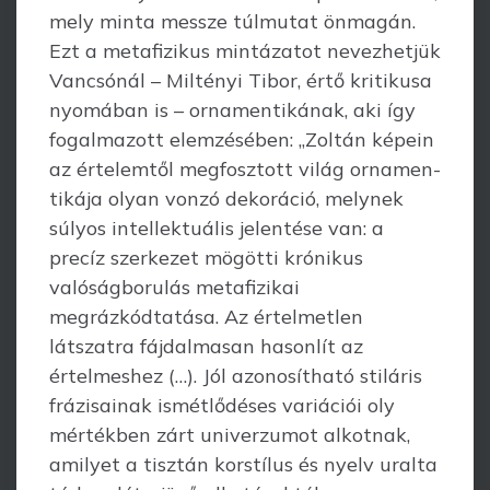
mely minta messze túlmutat önmagán.
Ezt a metafizikus mintázatot nevezhetjük
Vancsó­nál – Miltényi Tibor, értő kritikusa
nyomában is – ornamentikának, aki így
fogalmazott elemzésében: „Zoltán képein
az értelemtől megfosztott világ ornamen­
tikája olyan vonzó dekoráció, melynek
súlyos intellektuális jelentése van: a
precíz szerkezet mögötti krónikus
valóságborulás metafizikai
megrázkódtatása. Az értel­metlen
látszatra fájdalmasan hasonlít az
értelmeshez (…). Jól azonosítható stiláris
frázisainak ismétlődéses variációi oly
mértékben zárt univerzumot alkotnak,
amilyet a tisztán korstílus és nyelv uralta