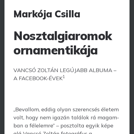
Markója Csilla
Nosztalgiaromok
ornamentikája
VANCSÓ ZOLTÁN LEGÚJABB ALBUMA –
1
A FACEBOOK-ÉVEK
„Bevallom, eddig olyan szerencsés életem
volt, hogy nem igazán találok rá magam­
ban a félelemre” – posztolta egyik képe
alá Vancsó Zoltán fotográfus a