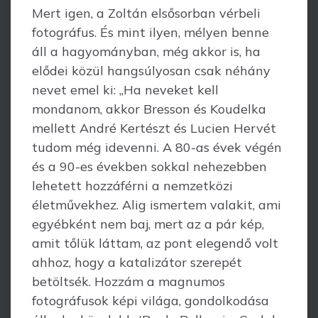
Mert igen, a Zoltán elsősorban vérbeli
fotográfus. És mint ilyen, mélyen benne
áll a hagyományban, még akkor is, ha
elődei közül hangsúlyosan csak néhány
nevet emel ki: „Ha neveket kell
mondanom, akkor Bresson és Koudelka
mellett André Kertészt és Lucien Hervét
tudom még idevenni. A 80-as évek végén
és a 90-es években sokkal nehezebben
lehetett hozzáférni a nemzetközi
életművekhez. Alig ismertem valakit, ami
egyébként nem baj, mert az a pár kép,
amit tőlük láttam, az pont elegendő volt
ahhoz, hogy a katalizátor szerepét
betöltsék. Hozzám a mag­numos
fotográfusok képi világa, gondolkodása