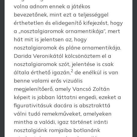
volna adnom ennek a játékos
bevezetőnek, mint ezt a teljességgel
érthetetlen és elidegenítő kifejezést, hogy
a „nosztalgiaromok ornamentikája”, mert
hát mit is jelentsen az, hogy
nosztalgiaromok és pláne ornamentikája.
Darida Veronikától kölcsönöztem el a
nosztalgiaromok szót, jelentése is csak
2
általa érthető igazán,
de enélkül is van
benne valami erős vizuális
megjelenítőerő, amely Vancsó Zoltán
képeit is jobban lát­tatni engedi, ezeket a
figurativitásuk dacára is absztrakttá
válni tudó re­mekműveket, amelyeken
mintha a valódi, igaz történet iránti
nosztalgiánk romjaiba botlanánk