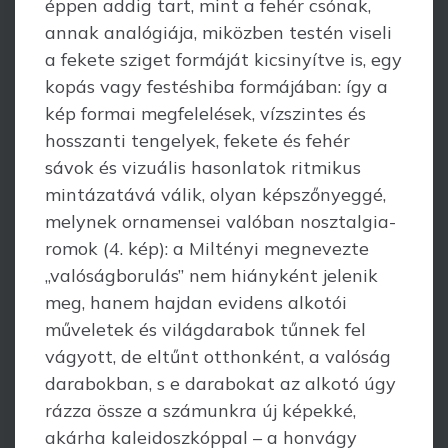
éppen addig tart, mint a fehér csónak,
annak analógiája, miközben testén viseli
a fekete sziget formáját kicsinyítve is, egy
kopás vagy festéshiba formájában: így a
kép formai megfelelések, vízszintes és
hosszanti ten­gelyek, fekete és fehér
sávok és vizuális hasonlatok ritmikus
mintázatává válik, olyan képszőnyeggé,
melynek ornamensei valóban nosztalgia-
romok (4. kép): a Miltényi megnevezte
„valóságborulás” nem hiányként jelenik
meg, hanem hajdan evidens alkotói
műveletek és világdarabok tűnnek fel
vágyott, de eltűnt otthonként, a valóság
darabokban, s e darabokat az alkotó úgy
rázza össze a számunkra új képekké,
akárha kaleidoszkóppal – a honvágy