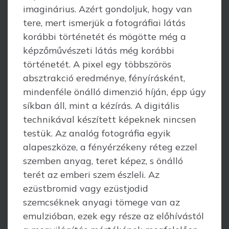
imaginárius. Azért gondoljuk, hogy van
tere, mert ismerjük a fotográfiai látás
korábbi történetét és mögötte még a
képzőmű­vészeti látás még korábbi
történetét. A pixel egy többszörös
absztrakció eredménye, fényírásként,
mindenféle önálló dimenzió híján, épp úgy
síkban áll, mint a kézírás. A digitális
technikával készített képeknek nincsen
testük. Az analóg fotográfia egyik
alapeszköze, a fényérzékeny réteg ezzel
szemben anyag, teret képez, s önálló
terét az emberi szem észleli. Az
ezüstbromid vagy ezüstjodid
szemcséknek anyagi tömege van az
emulzióban, ezek egy része az előhívástól