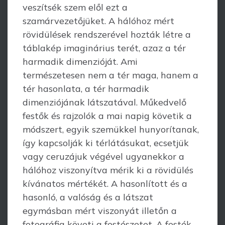
veszítsék szem elől ezt a
szamárvezetőjüket. A hálóhoz mért
rövidülések rendszerével hozták létre a
tábla­kép imaginárius terét, azaz a tér
harmadik dimenzióját. Ami
természetesen nem a tér maga, hanem a
tér hasonlata, a tér harmadik
dimenziójának látszatával. Műked­velő
festők és rajzolók a mai napig követik a
módszert, egyik szemükkel hunyo­rítanak,
így kapcsolják ki térlátásukat, ecsetjük
vagy ceruzájuk végével ugyanekkor a
hálóhoz viszonyítva mérik ki a rövidülés
kívánatos mértékét. A hasonlított és a
hasonló, a valóság és a látszat
egymásban mért viszonyát illetőn a
fotográfia követi a festészetet. A festék,