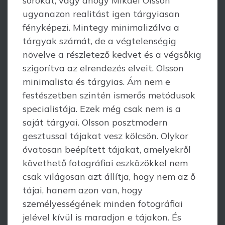
sorokat, vagy ahogy Mikael Olsson
ugyanazon realitást igen tárgyiasan
fényképezi. Mintegy minimalizálva a
tárgyak számát, de a végtelenségig
növelve a részletező kedvet és a végsőkig
szigorítva az elrendezés elveit. Olsson
minimalista és tárgyias. Ám nem e
festészetben szintén ismerős metódusok
specialistája. Ezek még csak nem is a
saját tárgyai. Olsson posztmodern
gesztussal tájakat vesz kölcsön. Olykor
óvatosan beépített tájakat, amelyekről
követhető fotográfiai eszközökkel nem
csak világosan azt állítja, hogy nem az ő
tájai, hanem azon van, hogy
személyességének minden fotográfiai
jelével kívül is maradjon e tájakon. És