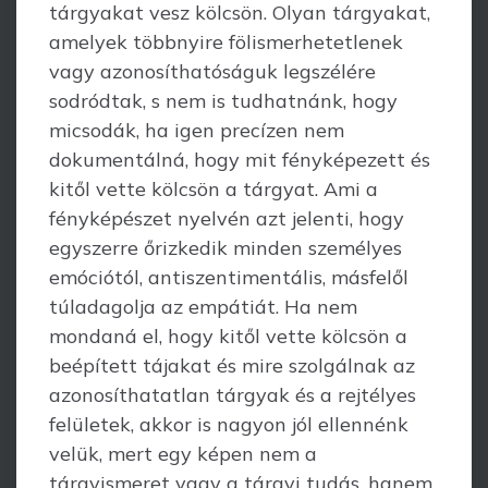
tárgyakat vesz kölcsön. Olyan tárgyakat,
amelyek többnyire fölismer­hetetlenek
vagy azonosíthatóságuk legszélére
sodródtak, s nem is tud­hat­nánk, hogy
micsodák, ha igen precízen nem
dokumentálná, hogy mit fényképezett és
kitől vette kölcsön a tárgyat. Ami a
fényképészet nyelvén azt jelenti, hogy
egyszerre őrizkedik minden személyes
emóciótól, antiszentimentális, másfelől
túl­adagolja az empátiát. Ha nem
mondaná el, hogy kitől vette kölcsön a
beépített tájakat és mire szolgálnak az
azonosíthatatlan tárgyak és a rejtélyes
felületek, akkor is nagyon jól ellennénk
velük, mert egy képen nem a
tárgyismeret vagy a tárgyi tudás, hanem