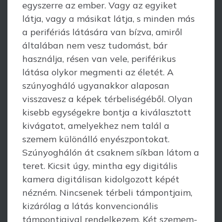
egyszerre az ember. Vagy az egyiket
látja, vagy a másikat látja, s minden más
a perifériás látására van bízva, amiről
általában nem vesz tudomást, bár
használja, résen van vele, periférikus
látása olykor megmenti az életét. A
szúnyogháló ugyanakkor alaposan
visszavesz a képek térbeliségéből. Olyan
kisebb egységekre bontja a kiválasztott
kivágatot, amelyekhez nem talál a
szemem különálló enyészpontokat.
Szúnyoghálón át csaknem síkban látom a
teret. Kicsit úgy, mintha egy digitális
kamera digitálisan kidolgozott képét
nézném. Nincsenek térbeli tám­pontjaim,
kizárólag a látás konvencionális
támpontjaival rendelkezem. Két szemem­