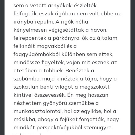
sem a vetett árnyékok; észlelték,
felfogták, eszük ágában nem volt ebbe az
irányba repülni. A rigók néha
kényelmesen végigsétáltak a havon,
felreppentek a párkányra, ők az általam
felkínált magvakból és a
faggyúgömbökből különben sem ettek,
mindössze figyelték, vajon mit esznek az
etetőben a többiek. Benéztek a
szobámba, majd kinéztek a tájra, hogy a
szokatlan benti világot a megszokott
kintivel össze­vessék. Én meg hosszan
nézhettem gyönyörű szemükbe a
munkaasztalomtól, hol az egyikbe, hol a
másikba, ahogy a fejüket forgatták, hogy
mindkét perspektívájukból szemügyre