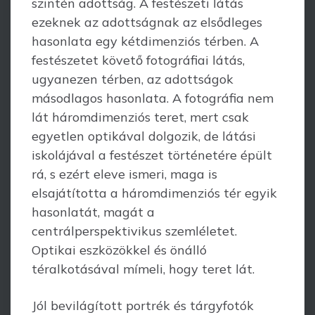
szintén adottság. A festészeti látás
ezeknek az adottságnak az elsődleges
hasonlata egy kétdimenziós térben. A
festészetet követő fotográfiai látás,
ugyanezen térben, az adottságok
másodlagos hasonlata. A fotográ­fia nem
lát háromdimenziós teret, mert csak
egyetlen optikával dolgozik, de látási
iskolájával a festészet történetére épült
rá, s ezért eleve ismeri, maga is
elsajátította a háromdimenziós tér egyik
hasonlatát, magát a
centrálperspektivikus szemléletet.
Optikai eszközökkel és önálló
téralkotásával mímeli, hogy teret lát.
Jól bevilágított portrék és tárgyfotók