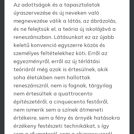
Az adottságok és a tapasztalatok
újraszervezése és új neveken való
megnevezése válik a látás, az ábrázolás,
és ne felejtsük el, a teória új iskolájává a
reneszánszban. Látásunkat ez az újabb
keletű konvenció egyszerre közös és
személyes feltételekhez köti. Erről az
egyezményről, erről az új térlátási
teóriáról még azok is értesülnek, akik
soha életükben nem hallottak
reneszánszról, nem is fognak, tárgyilag
nem értesültek a quattrocento
építészetéről, a cinquecento festőiről,
nem ismerik sem a színek átmeneti
értékeire, sem a fény és árnyék hatásokra
érzékeny festészeti techni­kákat, s így
sem a sfumatoról, sem a chiaroscuroról