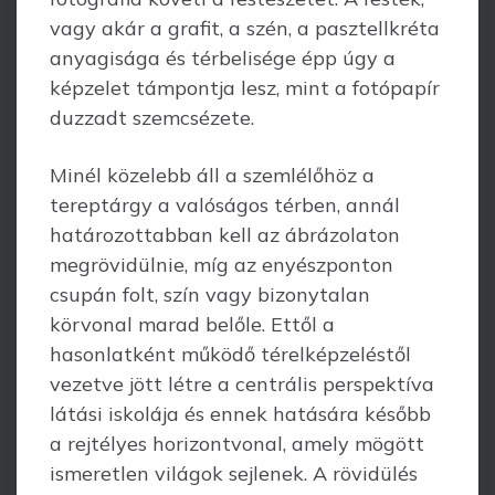
vagy akár a grafit, a szén, a pasztellkréta
anyagisága és tér­belisége épp úgy a
képzelet támpontja lesz, mint a fotópapír
duzzadt szemcsézete.
Minél közelebb áll a szemlélőhöz a
tereptárgy a valóságos térben, annál
hatá­rozottabban kell az ábrázolaton
megrövidülnie, míg az enyészponton
csupán folt, szín vagy bizonytalan
körvonal marad belőle. Ettől a
hasonlatként működő térelképzeléstől
vezetve jött létre a centrális perspektíva
látási iskolája és ennek hatására később
a rejtélyes horizontvonal, amely mögött
ismeretlen világok sejlenek. A rövidülés