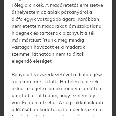
Főleg a cinkék. A madáretetőt erre sietve
áthelyeztem az ablak párkányáról a
diófa egyik vastagabb ágára. Korábban
nem etettem madarakat, ám szokatlanul
hidegnek és tartósnak bizonyult a tél,
már márciust írtunk, még mindig
vastagon havazott és a madarak
szemmel láthatóan nem találtak
elegendő eleséget.
Bonyolult vázszerkezetével a diófa egész
ablakom terét kitölti. Ha télen felnézek,
akkor az eget a lombkorona vázán látom
ülni, habár jól tudom, hogy ez nem így
van. Ég nem ül sehol. Az ég sokkal inkább
a látásában korlátozott ember képzete a