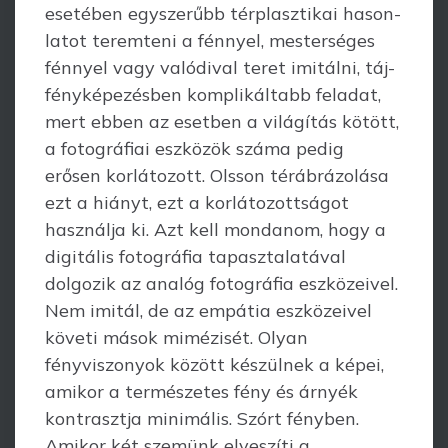
esetében egyszerűbb térplasztikai hason­
latot teremteni a fénnyel, mesterséges
fénnyel vagy valódival teret imitálni, táj­
fényképezésben komplikáltabb feladat,
mert ebben az esetben a világítás kötött,
a fotográfiai eszközök száma pedig
erősen korlátozott. Olsson térábrázolása
ezt a hiányt, ezt a korlátozottságot
használja ki. Azt kell mondanom, hogy a
digitális fotográfia tapasztalatával
dolgozik az analóg fotográfia eszközeivel.
Nem imitál, de az empátia eszközeivel
követi mások mimézisét. Olyan
fényviszonyok között készülnek a képei,
amikor a természetes fény és árnyék
kontrasztja minimális. Szórt fényben.
Amikor két szemünk elveszíti a