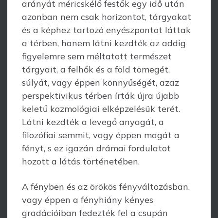
arányát méricskélő festők egy idő után
azonban nem csak horizontot, tárgyakat
és a képhez tartozó enyészpontot láttak
a térben, hanem látni kezdték az addig
figyelemre sem méltatott természet
tárgyait, a felhők és a föld tömegét,
súlyát, vagy éppen könnyűségét, azaz
perspektivikus térben írták újra újabb
keletű kozmológiai elképzelésük terét.
Látni kezdték a levegő anyagát, a
filozófiai semmit, vagy éppen magát a
fényt, s ez igazán drámai fordulatot
hozott a látás történetében.
A fényben és az örökös fényváltozásban,
vagy éppen a fényhiány kényes
gradációiban fedezték fel a csupán