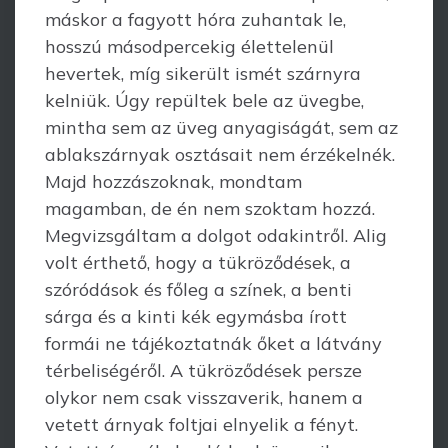
máskor a fagyott hóra zuhantak le,
hosszú másodpercekig élet­telenül
hevertek, míg sikerült ismét szárnyra
kelniük. Úgy repültek bele az üvegbe,
mintha sem az üveg anyagiságát, sem az
ablakszárnyak osztásait nem érzé­kelnék.
Majd hozzászoknak, mondtam
magamban, de én nem szoktam hozzá.
Meg­vizs­gáltam a dolgot odakintről. Alig
volt érthető, hogy a tükröződések, a
szóró­dások és főleg a színek, a benti
sárga és a kinti kék egymásba írott
formái ne tájékoztatnák őket a látvány
térbeliségéről. A tükröződések persze
olykor nem csak visszaverik, hanem a
vetett árnyak foltjai elnyelik a fényt.