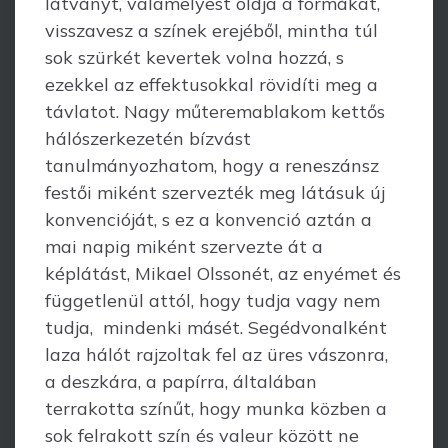
látványt, valamelyest oldja a formákat,
visszavesz a színek erejéből, mintha túl
sok szürkét kevertek volna hozzá, s
ezekkel az effektusokkal rövidíti meg a
távlatot. Nagy műteremablakom kettős
hálószerkezetén bízvást
tanulmányozhatom, hogy a rene­szánsz
festői miként szervezték meg látásuk új
konvencióját, s ez a konvenció aztán a
mai napig miként szervezte át a
képlátást, Mikael Olssonét, az enyémet és
függetlenül attól, hogy tudja vagy nem
tudja, mindenki másét. Segédvonalként
laza hálót rajzoltak fel az üres vászonra,
a deszkára, a papírra, általában
terrakotta színűt, hogy munka közben a
sok felrakott szín és valeur között ne