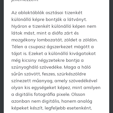
Az ablaktáblák osztásai tizenkét
különálló képre bontják a látványt.
Nyáron e tizen­két különálló képen nem
látok mást, mint a diófa zárt és
mozgékony lom­bozatát, zöldet a zöldön.
Télen a csupasz ágszerkezet mögött a
tájat is. Ezeket a különálló kivágatokat
még kicsiny négyzetekre bontja a
szúnyogháló szövedéke. Maga a háló
sűrűn szövött, feszes, szürkészöldre
színezett műanyag, amely szöve­dékével
olyan kis egységeket képez, mint amilyen
a digitális fotográfia pixele. Olsson
azonban nem digitális, hanem analóg
képeket készít, legfeljebb esetenként,