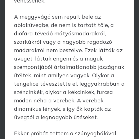
vehessenek.
A meggyvágó sem repült bele az
ablaküvegbe, de nem is tartott tőle, a
diófára tévedő mátyásmadarakról,
szarkákról vagy a nagyobb ragadozó
madarakról nem beszélve. Ezek látták az
üveget, láttak engem és a maguk
szempontjából ártalmat­lanabb jószágnak
ítéltek, mint amilyen vagyok. Olykor a
tengelice tévesztette el, leggyakrabban a
széncinkék, olykor a kékcinkék, furcsa
módon néha a verebek. A verebek
dinamikus lények, s így ők kapták az
üvegtől a legnagyobb ütéseket.
Ekkor próbát tettem a szúnyoghálóval.