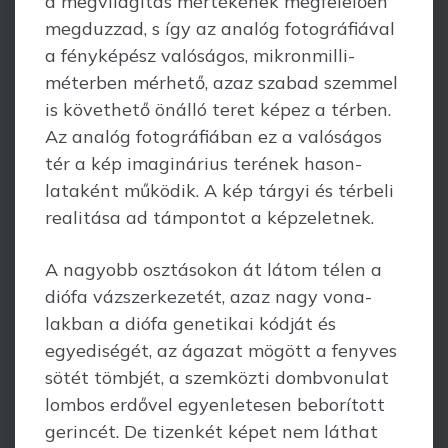
a megvilágítás mértékének megfe­lelően
megduzzad, s így az analóg fotográfiával
a fényképész valóságos, mikron­milli­
méterben mérhető, azaz szabad szemmel
is követhető önálló teret képez a térben.
Az analóg fotográfiában ez a valóságos
tér a kép imaginárius terének hason­
lataként működik. A kép tárgyi és térbeli
realitása ad támpontot a képzeletnek.
A nagyobb osztásokon át látom télen a
diófa vázszerkezetét, azaz nagy vona­
lakban a diófa genetikai kódját és
egyediségét, az ágazat mögött a fenyves
sötét tömbjét, a szemközti dombvonulat
lombos erdővel egyenletesen beborított
gerincét. De tizenkét képet nem láthat