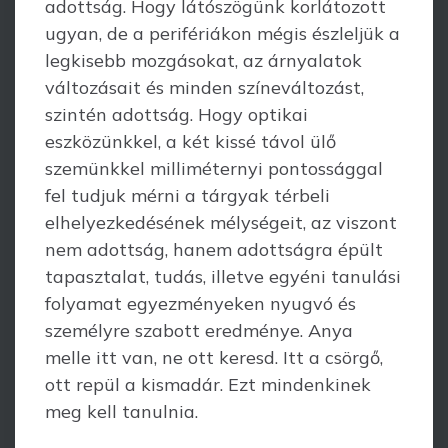
adottság. Hogy látószögünk korlátozott
ugyan, de a perifériákon mégis észleljük a
legkisebb mozgásokat, az árnyalatok
változásait és minden színeváltozást,
szintén adottság. Hogy optikai
eszközünkkel, a két kissé távol ülő
szemünkkel milliméternyi pontossággal
fel tudjuk mérni a tárgyak térbeli
elhelyezkedésének mélységeit, az viszont
nem adottság, hanem adottságra épült
tapasztalat, tudás, illetve egyéni tanulási
folyamat egyezményeken nyugvó és
személyre szabott ered­ménye. Anya
melle itt van, ne ott keresd. Itt a csörgő,
ott repül a kismadár. Ezt mindenkinek
meg kell tanulnia.