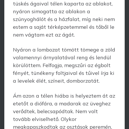
tüskés ágaival télen kaparta az ablakot,
nyáron simogatta az ablakon a
szúnyoghálót és a házfalat, míg neki nem
estem a saját térképzetemmel és tőből le
nem vágtam ezt az ágát.
Nyáron a lombozat tömött tömege a zöld
valamennyi árnyalatával reng és lendül
körülöttem. Felfogja, megszűri az égbolt
fényét, tünékeny foltjaival és tűivel írja ki
a levelek élét, színeit, domborzatát.
Ám azon a télen hiába is helyeztem át az
etetőt a diófára, a madarak az üveghez
verődtek, belecsapódtak. Nem volt
tovább elviselhető. Olykor
megkapaszkodtak az osztások peremén,