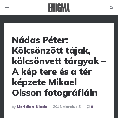
Menu
Searc
Nádas Péter:
Kölcsönzött tájak,
kölcsönvett tárgyak –
A kép tere és a tér
képzete Mikael
Olsson fotográfiáin
Posted
By
Meridian-Kiado
2018 Március 5
0
By