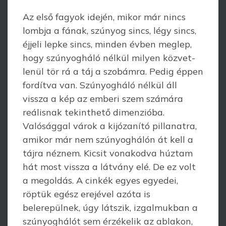
Az első fagyok idején, mikor már nincs
lombja a fának, szúnyog sincs, légy sincs,
éjjeli lepke sincs, minden évben meglep,
hogy szúnyogháló nélkül milyen közvet­
lenül tör rá a táj a szobámra. Pedig éppen
fordítva van. Szúnyogháló nélkül áll
vissza a kép az emberi szem számára
reálisnak tekinthető dimenzióba.
Valósággal várok a kijózanító pillanatra,
amikor már nem szúnyoghálón át kell a
tájra néznem. Kicsit vonakodva húztam
hát most vissza a látvány elé. De ez volt
a megoldás. A cinkék egyes egyedei,
röptük egész erejével azóta is
belerepülnek, úgy látszik, izgalmukban a
szúnyoghálót sem érzékelik az ablakon,