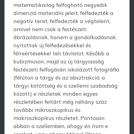
matematikailag felfogható negyedik
dimenzió materiális jeleit, felfedezték a
negatív teret, felfedezték a végtelent,
amivel nem csak a festészeti
ábrázolásnak, hanem a gondolkodásnak
nyitottak új felfedezésekkel és
félreértésekkel teli távlatot. Később a
kubizmuson, majd az új tárgyiasság
festészeti felfogásán iskolázott fotográfia
(félúton a tárgy és az absztrakció, a
tárgyi kötöttség és a szellemi szabadság
között) e részletek minden egyes
részletében feltárt még néhány száz
további mikroszkopikus és
makroszkopikus részletet. Pontosan
abban a szellemben, ahogy én írom e