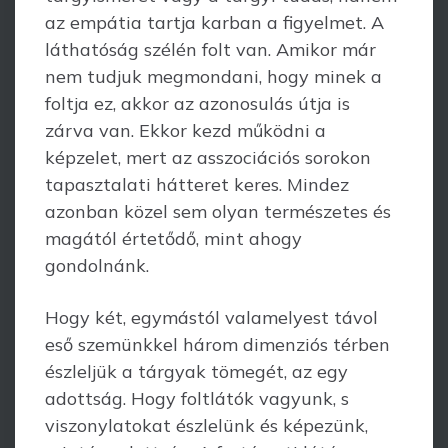
az empátia tartja karban a figyelmet. A
láthatóság szélén folt van. Amikor már
nem tudjuk megmondani, hogy minek a
foltja ez, akkor az azonosulás útja is
zárva van. Ekkor kezd működni a
képzelet, mert az asszociációs sorokon
tapasztalati hátteret keres. Mindez
azonban közel sem olyan természetes és
magától értetődő, mint ahogy
gondolnánk.
Hogy két, egymástól valamelyest távol
eső szemünkkel három dimenziós térben
észleljük a tárgyak tömegét, az egy
adottság. Hogy foltlátók vagyunk, s
viszony­latokat észlelünk és képezünk,