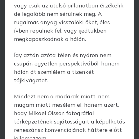
vagy csak az utolsó pillanatban érzékelik,
de legalább nem sérülnek meg. A
rugalmas anyag visszalöki őket, éles
ívben repülnek fel, vagy ijedtükben
megkapaszkodnak a hálón.
Így aztán azóta télen és nyáron nem
csupán egyetlen perspektívából, hanem
hálón át szemlélem a tizenkét
tájkivágatot.
Mindezt nem a madarak miatt, nem
magam miatt mesélem el, hanem azért,
hogy Mikael Olsson fotográfiai
térképzetének sajátosságait a képalkotás
reneszánsz konvenciójának háttere előtt
jellemezzem.