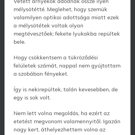
Vetett árnyékok adódnak össze ilyen
mélysötétté. Meglehet, hogy szemük
valamilyen optikai adottsága miatt ezek
a mélysötétek voltak olyan
megtévesztőek; fekete lyukakba repültek
bele.
Hogy csökkentsem a tükröződési
felületek számát, nappal nem gyújtottam
a szobában fényeket.
Így is nekirepültek, talán kevesebben, de
egy is sok volt.
Nem lett volna megoldás, ha ezért az
etetést megvonom valamennyitől. Igazán
nagy kert, áthelyezhettem volna az