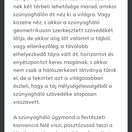
nek két térbeli lehetősége marad, amikor
szúnyoghálón át néz ki a világra. Vagy
közelre néz, s akkor a szúnyogháló
geometrikusan szerkesztett szövedékét
látja, de akkor alig lát valamit a tájból,
vagy ellenkezőleg, a távolabb
elhelyezkedő tájra vált át, horizontot és
enyészpontot keres magának, s akkor
nem csak a hálószerkezet látványa tűnik
el, de a tekintet azt is világosabban
észleli, hogy a táj mélység­éles­ségéből a
szúnyogháló szövedéke alaposan
visszavett.
A szúnyogháló úgymond a festészeti
konvenció felé viszi, pasztózussá teszi a