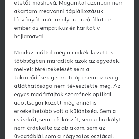
etetőt máshová. Magamtól azonban nem
akartam megvonni táplálkozásuk
látványát, már amilyen önző állat az
ember az empatikus és karitatív
hajlamával.
Mindazonáltal még a cinkék között is
többségben maradtak azok az egyedek,
melyek térérzékelését sem a
tükröződések geometriája, sem az üveg
átláthatósága nem tévesztette meg. Az
egyes madárfajták szemének optikai
adottságai között még ennél is
érzékelhetőbb volt a különbség. Sem a
csúszkát, sem a fakúszót, sem a harkályt
nem érdekelte az ablakom, sem az
üvegtáblái, sem a négyzetes osztásai,