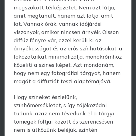
megszokott térképzetet. Nem azt látja,
amit megtanult, hanem azt látja, amit
lát. Vannak órák, vannak időjárási
viszonyok, amikor nincsen árnyék. Olsson
diffúz fényre vár, ezzel kerüli ki az
árnyékosságot és az erős színhatásokat, a
fokozataikat minimalizálja, monokrómhoz
közelíti a színes képet. Azt mondanám,
hogy nem egy fotográfiai tárgyat, hanem
magát a diffúziót teszi alaptémájává.
Hogy színeket észlelünk,
színhőmérsékletet, s így tájékozódni
tudunk, azaz nem tévedünk el a tárgyi
tömegek foltjai között és szerencsésen
nem is ütközünk beléjük, szintén