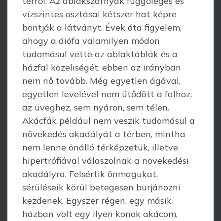
térről. Az ablakszárnyak függőleges és
vízszintes osztásai kétszer hat képre
bontják a látványt. Évek óta figyelem,
ahogy a diófa valamilyen módon
tudomásul vette az ablaktáblák és a
házfal közeliségét, ebben az irányban
nem nő tovább. Még egyetlen ágával,
egyetlen levelével nem ütődött a falhoz,
az üveghez, sem nyáron, sem télen.
Akácfák például nem veszik tudomásul a
növekedés akadályát a térben, mintha
nem lenne önálló térképzetük, illetve
hipertrófiával válaszolnak a növekedési
akadályra. Felsértik önmagukat,
sérüléseik körül betegesen burjánozni
kezdenek. Egyszer régen, egy másik
házban volt egy ilyen konok akácom,