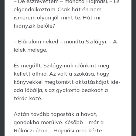
– De észrevettem – mondta Hajmási. – És
elgondolkoztam. Csak hát én nem
ismerem olyan jól, mint te. Hát mi
hiányzik belőle?
– Elárulom neked – mondta Szilágyi. – A
lélek melege.
És megállt. Szilágyinak időnkint meg
kellett állnia. Az volt a szokása, hogy
köny­vekkel megtömött aktatáskáját ide-
oda lóbálja, s az gyakorta beakadt a
térde közé.
Aztán tovább taposták a havat,
gondokba merülve. Később – már a
Rákóczi úton – Hajmási arra kérte