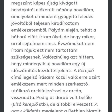
megszűnt képes újság kivágott
hasábjairól előkerült néhány novellám,
amelyeket a mindent gyógyító feledés
jóvoltából teljesen kiradíroztam
emlékezetemből. Pályám elején, tehát a
háború előtt írtam őket, de hogy mikor,
arról sejtelmem sincs. Évszámokat nem
írtam rájuk; ezt nem tartottam
szükségesnek. Valószínűleg azt hittem,
hogy mindegyik új novellám egy új
időszámítás kezdetét jelenti. A
Kerepl
ő
című legelső írásaim közül való; erre azért
emlékszem, mert minden szerkesztő,
utálkozó arckifejezéssel az arcán,
visszaadta. Pedig öt darab volt belőle
(
Els
ő
kerepl
ő
stb.), de a többi elveszett.
A
nagy k
ü
ldet
é
s
megjelent a Bethlen Margit