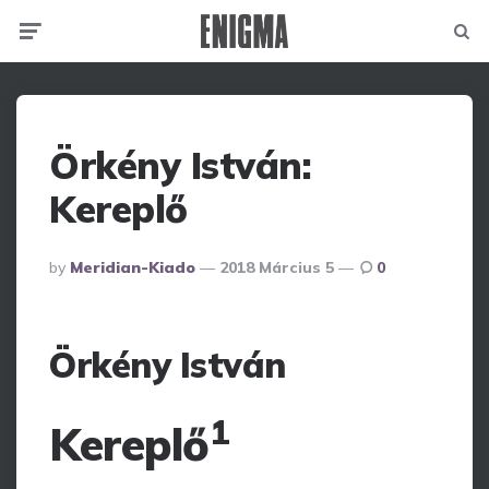
Menu
Searc
Örkény István:
Kereplő
Posted
By
Meridian-Kiado
2018 Március 5
0
By
Örkény István
1
Kereplő