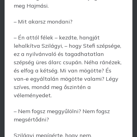
meg Hajmási.
– Mit akarsz mondani?
– Én attól félek – kezdte, hangját
lehalkítva Szilágyi, – hogy Stefi szépsége,
ez a nyilvánvaló és tagadhatatlan
szépség üres álarc csupán. Néha ránézek,
és elfog a kétség. Mi van mögötte? És
van-e egyáltalán mögötte valami? Légy
szíves, mondd meg őszintén a
véleményedet.
– Nem fogsz meggyűlölni? Nem fogsz
megsértődni?
Szilágyi megígérte, hogy nem.