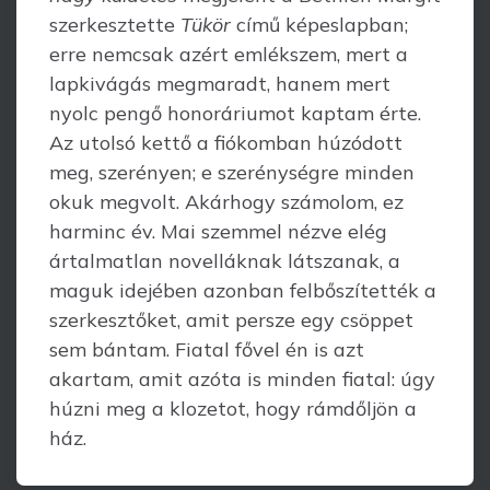
szerkesztette
Tükör
című képeslapban;
erre nemcsak azért emlékszem, mert a
lapkivágás megmaradt, hanem mert
nyolc pengő honoráriumot kaptam érte.
Az utolsó kettő a fiókomban húzódott
meg, szerényen; e szerénységre minden
okuk megvolt. Akárhogy számolom, ez
harminc év. Mai szemmel nézve elég
ártalmatlan novelláknak látszanak, a
maguk idejében azonban felbőszítették a
szerkesztőket, amit persze egy csöppet
sem bántam. Fiatal fővel én is azt
akartam, amit azóta is minden fiatal: úgy
húzni meg a klozetot, hogy rámdőljön a
ház.