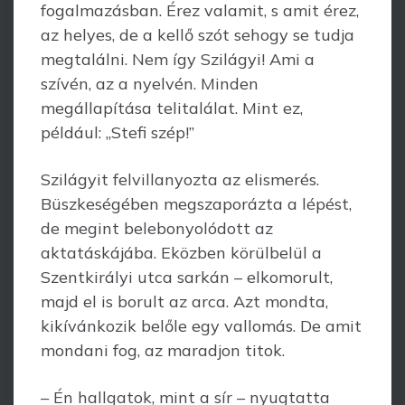
fogalmazásban. Érez valamit, s amit érez,
az helyes, de a kellő szót sehogy se tudja
megtalálni. Nem így Szilágyi! Ami a
szívén, az a nyelvén. Minden
megállapítása telitalálat. Mint ez,
például: „Stefi szép!”
Szilágyit felvillanyozta az elismerés.
Büszkeségében megszaporázta a lépést,
de megint belebonyolódott az
aktatáskájába. Eközben körülbelül a
Szentkirályi utca sarkán – elkomorult,
majd el is borult az arca. Azt mondta,
kikívánkozik belőle egy vallomás. De amit
mondani fog, az maradjon titok.
– Én hallgatok, mint a sír – nyugtatta