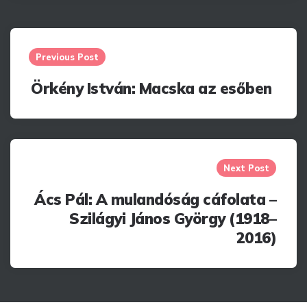
Post
navigation
Previous Post
Örkény István: Macska az esőben
Next Post
Ács Pál: A mulandóság cáfolata –
Szilágyi János György (1918–
2016)