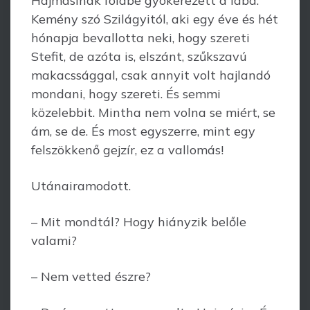
Hajmásinak földbe gyökerezett a lába.
Kemény szó Szilágyitól, aki egy éve és hét
hónapja bevallotta neki, hogy szereti
Stefit, de azóta is, elszánt, szűkszavú
makacs­sággal, csak annyit volt hajlandó
mondani, hogy szereti. És semmi
közelebbit. Mintha nem volna se miért, se
ám, se de. És most egyszerre, mint egy
felszökkenő gejzír, ez a vallomás!
Utánairamodott.
– Mit mondtál? Hogy hiányzik belőle
valami?
– Nem vetted észre?