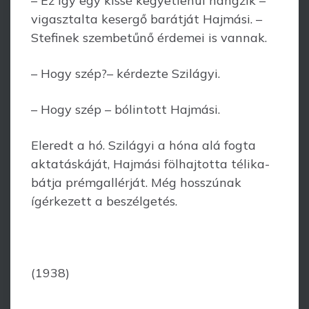
– Ez így egy kissé kegyetlenül hangzik –
vigasztalta kesergő barátját Hajmási. –
Stefinek szembetűnő érdemei is vannak.
– Hogy szép?– kérdezte Szilágyi.
– Hogy szép – bólintott Hajmási.
Eleredt a hó. Szilágyi a hóna alá fogta
aktatáskáját, Hajmási fölhajtotta télika­
bátja prémgallérját. Még hosszúnak
ígérkezett a beszélgetés.
(1938)