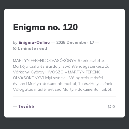
Enigma no. 120
Posted
By
Enigma-Online
2025 December 17
By
1 minute read
MARTYN FERENC OLVASÓKÖNYV Szerkesztette:
Markója Csilla és Bardoly IstvánVendégszerkesztő:
Várkonyi György HÍVÓSZÓ – MARTYN FERENC
OLVASÓKÖNYVHelyi színek – Válogatás másfél
évtized Martyn-dokumentumaiból, 1. részHelyi színek –
Válogatás másfél évtized Martyn-dokumentumaiból,…
Tovább
0