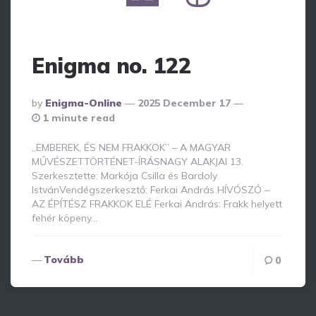
Enigma no. 122
Posted
By
Enigma-Online
2025 December 17
By
1 minute read
„EMBEREK, ÉS NEM FRAKKOK” – A MAGYAR
MŰVÉSZETTÖRTÉNET-ÍRÁSNAGY ALAKJAI 13.
Szerkesztette: Markója Csilla és Bardoly
IstvánVendégszerkesztő: Ferkai András HÍVÓSZÓ –
AZ ÉPÍTÉSZ FRAKKOK ELÉ Ferkai András: Frakk helyett
fehér köpeny…
Tovább
0