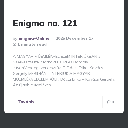
Enigma no. 121
Posted
By
Enigma-Online
2025 December 17
By
1 minute read
A MAGYAR MŰEMLÉKVÉDELEM INTERJÚKBAN 3.
Szerkesztette: Markója Csilla és Bardoly
IstvánVendégszerkesztők: F. Dóczi Erika, Kovács
Gergely MERIDIÁN – INTERJÚK A MAGYAR
MŰEMLÉKVÉDELEMRŐLF. Dóczi Erika – Kovács Gergely:
Az újabb műemlékes…
Tovább
0