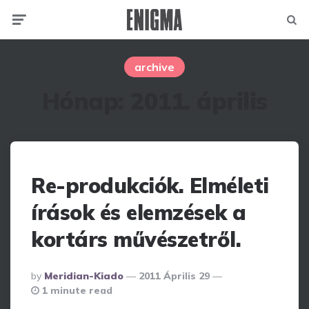
Menu
Searc
archive
Hónap:
2011. április
Re-produkciók. Elméleti
írások és elemzések a
kortárs művészetről.
Posted
By
Meridian-Kiado
2011 Április 29
By
1 minute read