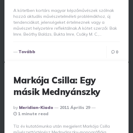
A kötetben kortárs magyar képzőművészek szólnak
hozzá aktuális művészetelméleti problémákhoz, új
tendenciákat, jelenségeket értelmeznek vagy a
művészet helyzetére reflektálnak.A kötet szerzői: Bak
Imre, Beöthy Balázs, Bukta Imre, Csáky M. C.,…
Tovább
0
Markója Csilla: Egy
másik Mednyánszky
Posted
By
Meridian-Kiado
2011 Április 29
By
1 minute read
Tíz év kutatómunka után megjelent Markója Csilla
művészettörténész Mednyánszky-monográfiája,