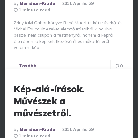
Posted
By
Meridian-Kiado
2011 Április 29
By
1 minute read
Zrinyifalvi Gábor könyve René Magritte két művéből és
Michel Foucault ezeket elemző írásaiból kiindulva
beszél nem csupán a festményről, hanem a képről
általában, a kép keletkezéséről és működéséről,
valamint kép…
Tovább
0
Kép-alá-írások.
Művészek a
művészetről.
Posted
By
Meridian-Kiado
2011 Április 29
By
1 minute read