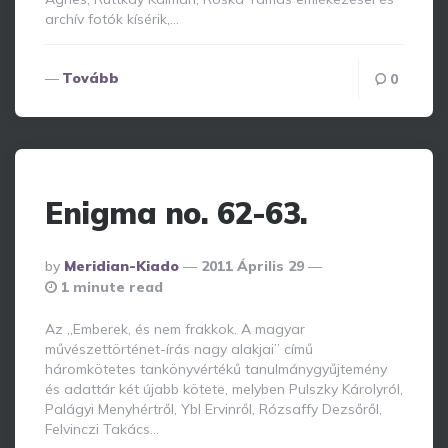
archív fotók kísérik,…
Tovább
0
Enigma no. 62-63.
Posted
By
Meridian-Kiado
2011 Április 29
By
1 minute read
Az „Emberek, és nem frakkok. A magyar
művészettörténet-írás nagy alakjai” című
háromkötetes tankönyvértékű tanulmánygyűjtemény
és adattár két újabb kötete, melyben Pulszky Károlyról,
Palágyi Menyhértről, Ybl Ervinről, Rózsaffy Dezsőről,
Felvinczi Takács…