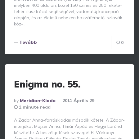
melyben 400 oldalon, közel 150 színes és 250 fekete-
fehér illusztráció segítségével, vadonatúj koncepció
alapján, és az életmű nehezen hozzáférhető, szlovák
köz-…
Tovább
0
Enigma no. 55.
Posted
By
Meridian-Kiado
2011 Április 29
By
1 minute read
A Zádor Anna-forráskiadás második kötete. A Zádor-
interjúkat Mojzer Anna, Tímár Árpád és Hegyi Lóránd
készítette. A beszélgetések szövegét R. Várkonyi
Ágnes, Ruttkay Kálmán, Roska Tamás emlékezései és