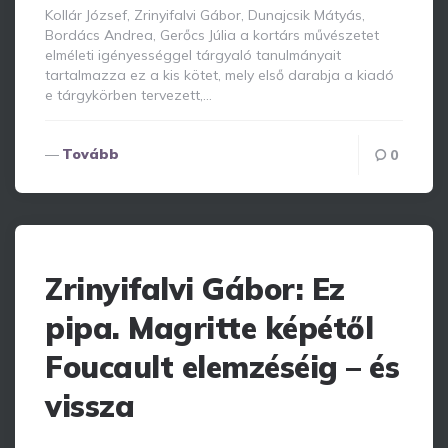
Kollár József, Zrinyifalvi Gábor, Dunajcsik Mátyás,
Bordács Andrea, Gerőcs Júlia a kortárs művészetet
elméleti igényességgel tárgyaló tanulmányait
tartalmazza ez a kis kötet, mely első darabja a kiadó
e tárgykörben tervezett,…
Tovább
0
Zrinyifalvi Gábor: Ez
pipa. Magritte képétől
Foucault elemzéséig – és
vissza