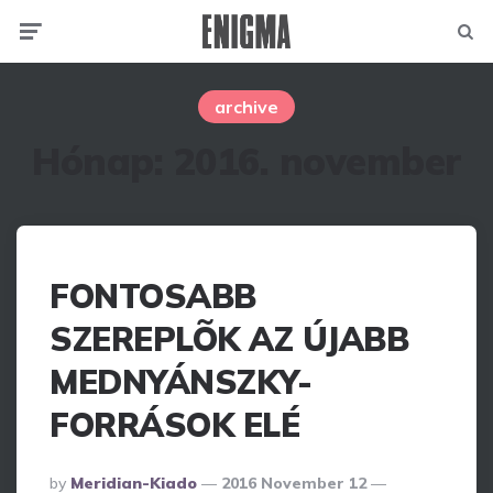
Menu
Searc
archive
Hónap:
2016. november
FONTOSABB
SZEREPLÕK AZ ÚJABB
MEDNYÁNSZKY-
FORRÁSOK ELÉ
Posted
By
Meridian-Kiado
2016 November 12