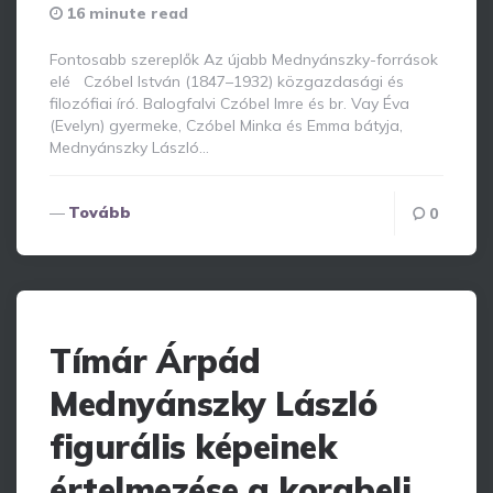
By
16 minute read
Fontosabb szereplők Az újabb Mednyánszky-források
elé Czóbel István (1847–1932) közgazdasági és
filozófiai író. Balogfalvi Czóbel Imre és br. Vay Éva
(Evelyn) gyermeke, Czóbel Minka és Emma bátyja,
Mednyánszky László…
Tovább
0
Tímár Árpád
Mednyánszky László
figurális képeinek
értelmezése a korabeli