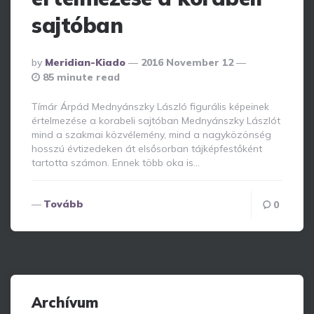
sajtóban
Posted
By
Meridian-Kiado
2016 November 12
By
85 minute read
Tímár Árpád Mednyánszky László figurális képeinek
értelmezése a korabeli sajtóban Mednyánszky Lászlót
mind a szakmai közvélemény, mind a nagyközönség
hosszú évtizedeken át elsősorban tájképfestőként
tartotta számon. Ennek több oka is…
Tovább
0
Archívum