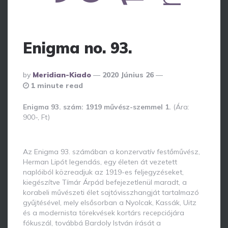
Enigma no. 93.
Posted
By
Meridian-Kiado
2020 Június 26
By
1 minute read
Enigma 93. szám: 1919 művész-szemmel 1.
(Ára:
900-, Ft)
Az Enigma 93. számában a konzervatív festőművész,
Herman Lipót legendás, egy életen át vezetett
naplóiból közreadjuk az 1919-es feljegyzéseket,
kiegészítve Tímár Árpád befejezetlenül maradt, a
korabeli művészeti élet sajtóvisszhangját tartalmazó
gyűjtésével, mely elsősorban a Nyolcak, Kassák, Uitz
és a modernista törekvések kortárs recepciójára
fókuszál, továbbá Bardoly István írását a