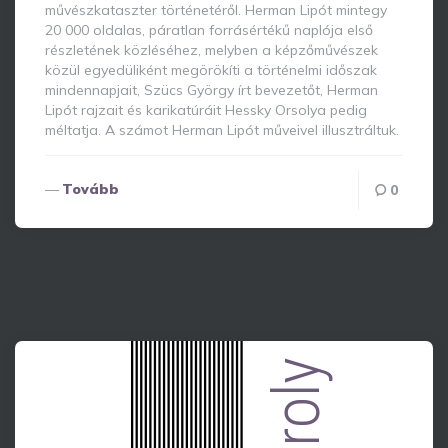
művészkataszter történetéről. Herman Lipót mintegy
20 000 oldalas, páratlan forrásértékű naplója első
részletének közléséhez, melyben a képzőművészek
közül egyedüliként megörökíti a történelmi időszak
mindennapjait, Szücs György írt bevezetőt, Herman
Lipót rajzait és karikatúráit Hessky Orsolya pedig
méltatja. A számot Herman Lipót műveivel illusztráltuk.
Tovább
0