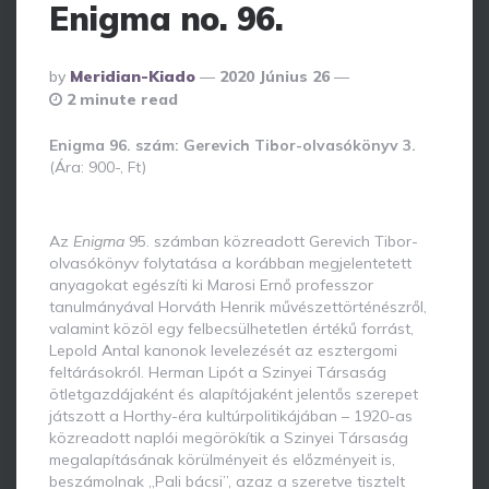
Enigma no. 96.
Posted
By
Meridian-Kiado
2020 Június 26
By
2 minute read
Enigma 96. szám: Gerevich Tibor-olvasókönyv 3.
(Ára: 900-, Ft)
Az
Enigma
95. számban közreadott Gerevich Tibor-
olvasókönyv folytatása a korábban megjelentetett
anyagokat egészíti ki Marosi Ernő professzor
tanulmányával Horváth Henrik művészettörténészről,
valamint közöl egy felbecsülhetetlen értékű forrást,
Lepold Antal kanonok levelezését az esztergomi
feltárásokról. Herman Lipót a Szinyei Társaság
ötletgazdájaként és alapítójaként jelentős szerepet
játszott a Horthy-éra kultúrpolitikájában – 1920-as
közreadott naplói megörökítik a Szinyei Társaság
megalapításának körülményeit és előzményeit is,
beszámolnak „Pali bácsi”, azaz a szeretve tisztelt