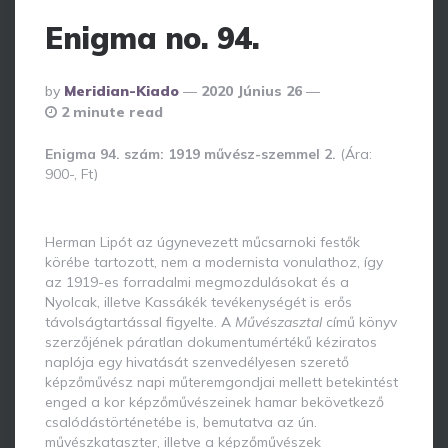
Enigma no. 94.
Posted
By
Meridian-Kiado
2020 Június 26
By
2 minute read
Enigma 94. szám: 1919 művész-szemmel 2.
(Ára:
900-, Ft)
Herman Lipót az úgynevezett műcsarnoki festők
körébe tartozott, nem a modernista vonulathoz, így
az 1919-es forradalmi megmozdulásokat és a
Nyolcak, illetve Kassákék tevékenységét is erős
távolságtartással figyelte. A
Művészasztal
című könyv
szerzőjének páratlan dokumentumértékű kéziratos
naplója egy hivatását szenvedélyesen szerető
képzőművész napi műteremgondjai mellett betekintést
enged a kor képzőművészeinek hamar bekövetkező
csalódástörténetébe is, bemutatva az ún.
művészkataszter, illetve a képzőművészek