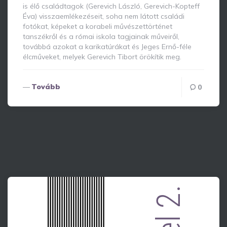
is élő családtagok (Gerevich László, Gerevich-Kopteff
Éva) visszaemlékezéseit, soha nem látott családi
fotókat, képeket a korabeli művészettörténet
tanszékről és a római iskola tagjainak műveiről,
továbbá azokat a karikatúrákat és Jeges Ernő-féle
élcműveket, melyek Gerevich Tibort örökítik meg.
Tovább
0