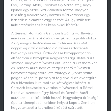
Balázs, Radics Viktória, Földényi F. László, Forgács
Éva, Horányi Attila, Kovalovszky Márta stb.), hogy
írjanak egy számukra kiemelten fontos, magyar,
lehetőleg modern vagy kortárs műalkotásról egy
klasszikus elemzést vagy esszét. Az így született
műelemzéseket színes képblokkal kísértük.
A Gerevich-tanítvány Genthon István a Horthy-éra
művészettörténet-írásának egyik legnagyobb alakja,
Az
új
magyar festőművészet története 1800-tól
napjainkig
című összefoglaló művészettörténeti
kézikönyv szerzője. Érdeklődése középpontjában
elsősorban a középkori magyarországi, illetve a XX.
századi magyar művészet állt. Utóbb a Gresham-kör
és Bernáth Aurél nevével fémjelezhető művészeti
irányzat propagátora lett, mintegy a „konzervatív,
polgári középút” pozícióját foglalva el az avantgárd
és a hivatalos kultúrpolitika két véglete között. A
Gerevich képviselte hivatalos művészettel, a Római
iskolával szemben Egry József és Bernáth Aurél
művészete állt közelebb hozzá, Nagybánya örökségét
ápolta. Ünnepi számunkban helyett kapott Genthon
hagyatékából a két háború között született,