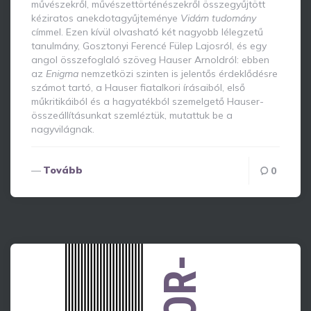
művészekről, művészettörténészekről összegyűjtött
kéziratos anekdotagyűjteménye
Vidám tudomány
címmel. Ezen kívül olvasható két nagyobb lélegzetű
tanulmány, Gosztonyi Ferencé Fülep Lajosról, és egy
angol összefoglaló szöveg Hauser Arnoldról: ebben
az
Enigma
nemzetközi szinten is jelentős érdeklődésre
számot tartó, a Hauser fiatalkori írásaiból, első
műkritikáiból és a hagyatékból szemelgető Hauser-
összeállításunkat szemléztük, mutattuk be a
nagyvilágnak.
Tovább
0