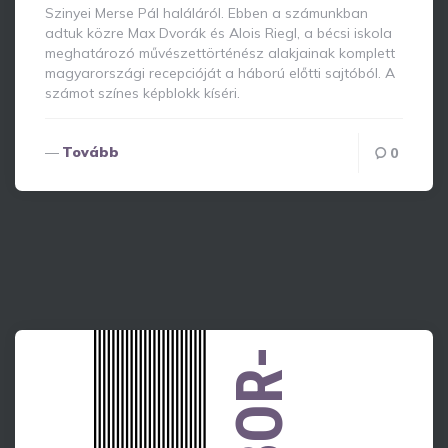
Szinyei Merse Pál haláláról. Ebben a számunkban
adtuk közre Max Dvorák és Alois Riegl, a bécsi iskola
meghatározó művészettörténész alakjainak komplett
magyarországi recepcióját a háború előtti sajtóból. A
számot színes képblokk kíséri.
Tovább
0