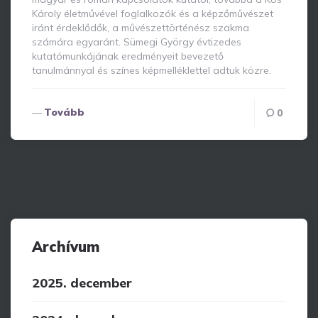
Károly életművével foglalkozók és a képzőművészet
iránt érdeklődők, a művészettörténész szakma
számára egyaránt. Sümegi György évtizedes
kutatómunkájának eredményeit bevezető
tanulmánnyal és színes képmelléklettel adtuk közre.
Tovább
0
Archívum
2025. december