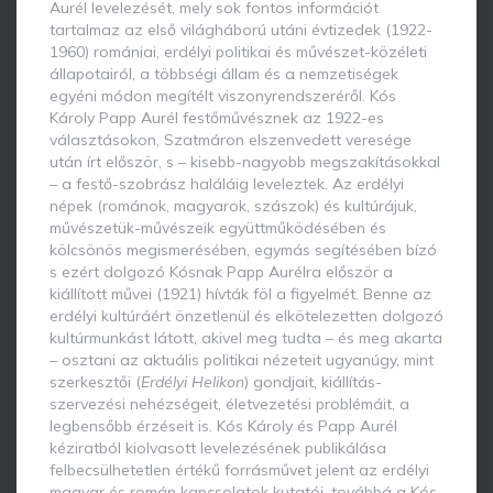
Aurél levelezését, mely sok fontos információt
tartalmaz az első világháború utáni évtizedek (1922-
1960) romániai, erdélyi politikai és művészet-közéleti
állapotairól, a többségi állam és a nemzetiségek
egyéni módon megítélt viszonyrendszeréről. Kós
Károly Papp Aurél festőművésznek az 1922-es
választásokon, Szatmáron elszenvedett veresége
után írt először, s – kisebb-nagyobb megszakításokkal
– a festő-szobrász haláláig leveleztek. Az erdélyi
népek (románok, magyarok, szászok) és kultúrájuk,
művészetük-művészeik együttműködésében és
kölcsönös megismerésében, egymás segítésében bízó
s ezért dolgozó Kósnak Papp Aurélra először a
kiállított művei (1921) hívták föl a figyelmét. Benne az
erdélyi kultúráért önzetlenül és elkötelezetten dolgozó
kultúrmunkást látott, akivel meg tudta – és meg akarta
– osztani az aktuális politikai nézeteit ugyanúgy, mint
szerkesztői (
Erdélyi Helikon
) gondjait, kiállítás-
szervezési nehézségeit, életvezetési problémáit, a
legbensőbb érzéseit is. Kós Károly és Papp Aurél
kéziratból kiolvasott levelezésének publikálása
felbecsülhetetlen értékű forrásművet jelent az erdélyi
magyar és román kapcsolatok kutatói, továbbá a Kós