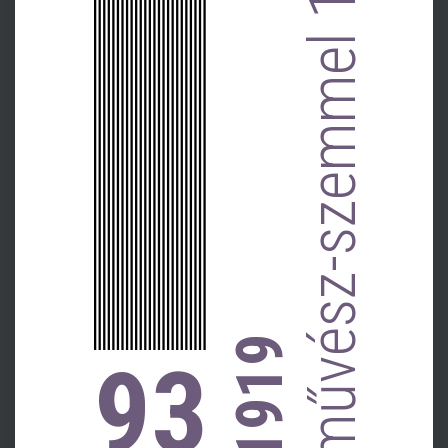
művész-szemmel 1.
1919
93