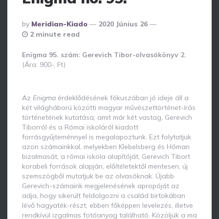
Posted
By
Meridian-Kiado
2020 Június 26
By
2 minute read
Enigma 95. szám: Gerevich Tibor-olvasókönyv 2.
(Ára: 900-, Ft)
Az
Enigma
érdeklődésének fókuszában jó ideje áll a
két világháború közötti magyar művészettörténet-írás
történetének kutatása, amit már két vastag, Gerevich
Tiborról és a Római iskoláról kiadott
forrásgyűjteménnyel is megalapoztunk. Ezt folytatjuk
azon számainkkal, melyekben Klebelsberg és Hóman
bizalmasát, a római iskola alapítóját, Gerevich Tibort
korabeli források alapján, előítéletektől mentesen, új
szemszögből mutatjuk be az olvasóknak. Újabb
Gerevich-számaink megjelenésének apropóját az
adja, hogy sikerült feldolgozni a család birtokában
lévő hagyaték-részt, ebben főképpen levelezés, illetve
rendkívül izgalmas fotóanyag található. Közöljük a ma