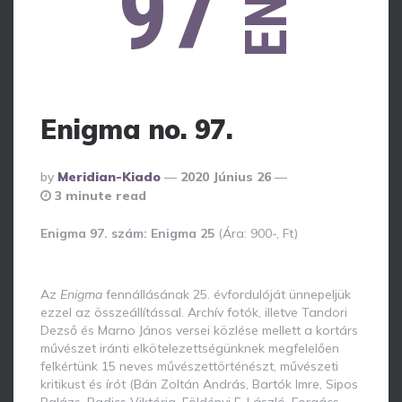
97
Enigma no. 97.
Posted
By
Meridian-Kiado
2020 Június 26
By
3 minute read
Enigma 97. szám: Enigma 25
(Ára: 900-, Ft)
Az
Enigma
fennállásának 25. évfordulóját ünnepeljük
ezzel az összeállítással. Archív fotók, illetve Tandori
Dezső és Marno János versei közlése mellett a kortárs
művészet iránti elkötelezettségünknek megfelelően
felkértünk 15 neves művészettörténészt, művészeti
kritikust és írót (Bán Zoltán András, Bartók Imre, Sipos