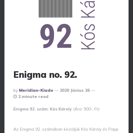
Kós Károly
92
Enigma no. 92.
Posted
By
Meridian-Kiado
2020 Június 26
By
2 minute read
Enigma 92. szám: Kós Károly
(Ára: 900-, Ft)
Az Enigma 92. számában közöljük Kós Károly és Papp