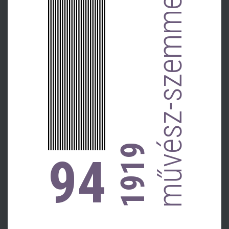
művész-szemmel 2.
1919
94