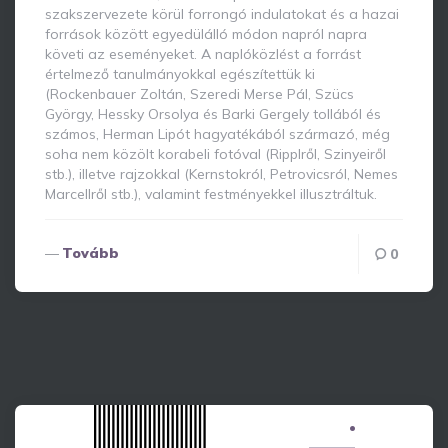
szakszervezete körül forrongó indulatokat és a hazai
források között egyedülálló módon napról napra
követi az eseményeket. A naplóközlést a forrást
értelmező tanulmányokkal egészítettük ki
(Rockenbauer Zoltán, Szeredi Merse Pál, Szücs
György, Hessky Orsolya és Barki Gergely tollából és
számos, Herman Lipót hagyatékából származó, még
soha nem közölt korabeli fotóval (Ripplről, Szinyeiről
stb.), illetve rajzokkal (Kernstokról, Petrovicsról, Nemes
Marcellről stb.), valamint festményekkel illusztráltuk.
Tovább
0