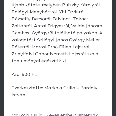
újabb kötete, melyben Pulszky Károlyról,
Palágyi Menyhértről, Ybl Ervinről,
Rózsaffy Dezsőről, Felvinczi Takács
Zoltánról, Antal Frigyesről, Wilde Jánosról,
Gombosi Györgyről található pályakép. A
válogatást Szilágyi János György Meller
Péterről, Marosi Ernő Fülep Lajosról,
Zrinyifalvi Gábor Németh Lajosról szóló
tanulmányai egészítik ki.
Ára: 900 Ft.
Szerkesztette: Markója Csilla – Bardoly
István
Markója Csilla: „Kevés embert ismerünk,