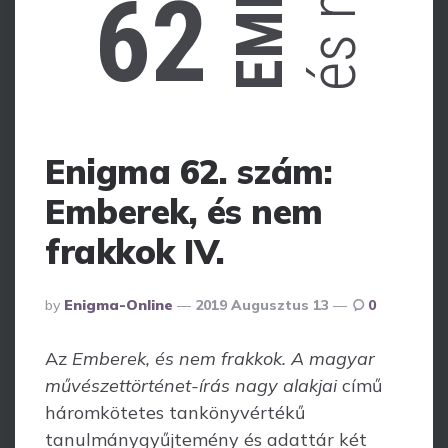
62
Enigma 62. szám:
Emberek, és nem
frakkok IV.
Posted
By
Enigma-Online
2019 Augusztus 13
0
By
Az
Emberek, és nem frakkok. A magyar
művészettörténet-írás nagy alakjai
című
háromkötetes tankönyvértékű
tanulmánygyűjtemény és adattár két