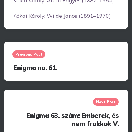
Kókai Károly: Antal Frigyes (1887–1954)
Kókai Károly: Wilde János (1891–1970)
Post
navigation
Previous Post
Enigma no. 61.
Next Post
Enigma 63. szám: Emberek, és
nem frakkok V.