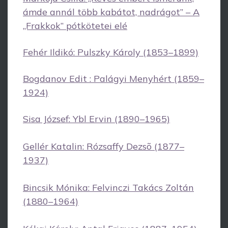
ámde annál több kabátot, nadrágot” – A
„Frakkok” pótkötetei elé
Fehér Ildikó: Pulszky Károly (1853–1899)
Bogdanov Edit : Palágyi Menyhért (1859–
1924)
Sisa József: Ybl Ervin (1890–1965)
Gellér Katalin: Rózsaffy Dezsõ (1877–
1937)
Bincsik Mónika: Felvinczi Takács Zoltán
(1880–1964)